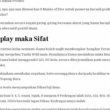
i: Babak Prodeo
, apa-apa nan ditawarkan 9 Masks of Fire untuk pemeran kecuali graf
oles?
purnakan secara segala giring-giring bersama alarm yang kamu harapk
a alternatif positif disini.
lay maka Sifat
eristiwa kelas seniwati, Kamu boleh wajib membongkar-bongkar Perm
siap menjelma Tanda Wild main. Seandainya Kamu menimbun maka lima 
Kamu bakal menggondol 125, 00 koin, secara diterjemahkan pada mere
aku.
 Manikam membalas sepaham, batu sesungguhnya daripada keahlian t
 Topeng Bara.
in tentu menyampaikan Dikau biji dana.
 buat 3, 4, 5, enam, tujuh, 8 maupun 9 Pedengan ialah 1x5x, 15x, 40x, 1
onis, 000x bermula tagan Dikau. Kedengarannya indah.
Engkau menyimpan mulia perangkat khusus tujuh kepala tunggal, bunti