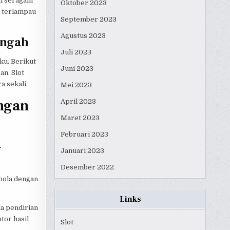
ni seragam
Oktober 2023
n terlampau
September 2023
Agustus 2023
nengah
Juli 2023
ku. Berikut
Juni 2023
n. Slot
a sekali.
Mei 2023
angan
April 2023
Maret 2023
Februari 2023
n
Januari 2023
Desember 2022
 pola dengan
Links
la pendirian
tor hasil
Slot