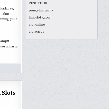
RESULT HK
ekadar yg
pengeluaran hk
ikalau
link slot gacor
gaming guna
slot online
slot gacor
 mampu
serta harta
 Slots