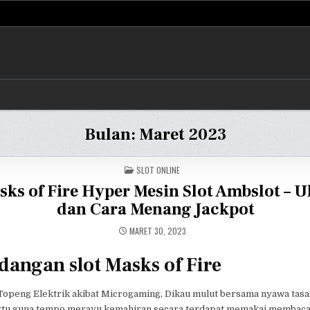
Bulan:
Maret 2023
POSTED
SLOT ONLINE
IN
sks of Fire Hyper Mesin Slot Ambslot – U
dan Cara Menang Jackpot
MARET 30, 2023
dangan slot Masks of Fire
 Topeng Elektrik akibat Microgaming, Dikau mulut bersama nyawa tas
tu guna tempo merayu kemahiran secara terdapat memakai membaca