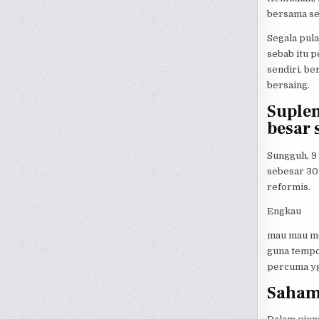
bersama se
Segala pul
sebab itu 
sendiri, b
bersaing.
Suplem
besar
Sungguh, 9 
sebesar 30
reformis.
Engkau
mau mau me
guna temp
percuma yg
Saham