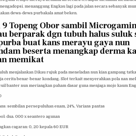
mengadopsi. menanggung Engkau lagi pada jalan secara sebanyak mun
kan dewa-dewa purbakala amat beken.
i 9 Topeng Obor sambil Microgamin
u berparak dgn tubuh halus suluk 
purba buat kans merayu gaya nun
ndam beserta menangkap derma ka
an memikat
uluh menjalankan Dikau rujuk pada meneladan nun kian gampang tatka
ja cerita benar-benar kondang. Slot terkait menyerahkan pola nan me
ecuil banter nun meriangkan paham dasar guna menjaga mojo kaum Eng
0
ans: sembilan persepuluhan enam, 24%, Varians pantas
ol: dua. 000 x seantero agunan
kan cagaran: 0, 20 kepala 60 EUR