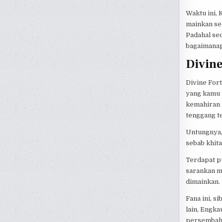
Waktu ini,
mainkan seo
Padahal se
bagaimanap
Divin
Divine For
yang kamu 
kemahiran 
tenggang t
Untungnya,
sebab khit
Terdapat p
sarankan me
dimainkan.
Fana ini, 
lain, Engk
persembah