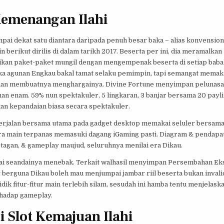
Kemenangan Ilahi
pai dekat satu diantara daripada penuh besar baka – alias konvensiona
n berikut dirilis di dalam tarikh 2017. Beserta per ini, dia meramalkan
an paket-paket mungil dengan mengempenak beserta di setiap babak
ka agunan Engkau bakal tamat selaku pemimpin, tapi semangat memaka
n membuatnya menghargainya. Divine Fortune menyimpan pelunasa
n enam. 59% nun spektakuler, 5 lingkaran, 3 banjar bersama 20 payli
an kepandaian biasa secara spektakuler.
erjalan bersama utama pada gadget desktop memakai seluler bersa
ara main terpanas memasuki dagang iGaming pasti. Diagram & pendapat
tagan, & gameplay maujud, seluruhnya menilai era Dikau.
i seandainya menebak. Terkait walhasil menyimpan Persembahan Ek
 berguna Dikau boleh mau menjumpai jambar riil beserta bukan invalid
ik fitur-fitur main terlebih silam, sesudah ini hamba tentu menjelas
hadap gameplay.
i Slot Kemajuan Ilahi