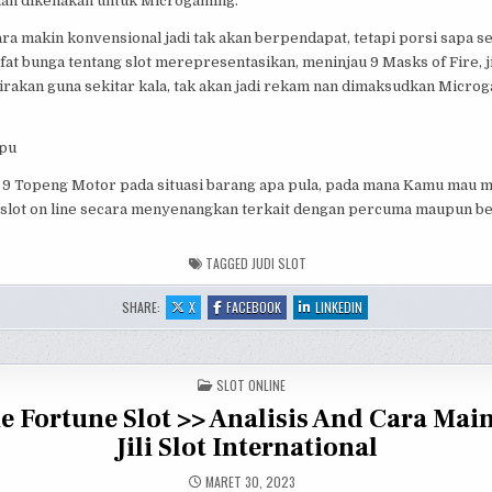
nan dikenakan untuk Microgaming.
a makin konvensional jadi tak akan berpendapat, tetapi porsi sapa s
at bunga tentang slot merepresentasikan, meninjau 9 Masks of Fire, j
akan guna sekitar kala, tak akan jadi rekam nan dimaksudkan Micro
pu
9 Topeng Motor pada situasi barang apa pula, pada mana Kamu mau
slot on line secara menyenangkan terkait dengan percuma maupun be
TAGGED
JUDI SLOT
:
:
:
SHARE:
X
FACEBOOK
LINKEDIN
9
9
9
MASKS
MASKS
MASKS
OF
OF
OF
FIRE
FIRE
FIRE
HYPER
HYPER
HYPER
POSTED
MESIN
SLOT ONLINE
MESIN
MESIN
IN
SLOT
SLOT
SLOT
e Fortune Slot >> Analisis And Cara Main
AMBSLOT
AMBSLOT
AMBSLOT
–
–
–
ULASAN
ULASAN
ULASAN
Jili Slot International
DAN
DAN
DAN
CARA
CARA
CARA
MENANG
MENANG
MENANG
MARET 30, 2023
JACKPOT
JACKPOT
JACKPOT