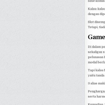
Sifat komis
Kalau-kalau
dengan dip
Slot disem
Tetapi, tiad
Gamep
Di dalam p
sekaligus 
pelunasan 
modal berl
Tapi kalau
yaitu tanda
3 alias mak
Penghargaan
serta harm
Kemudian, 