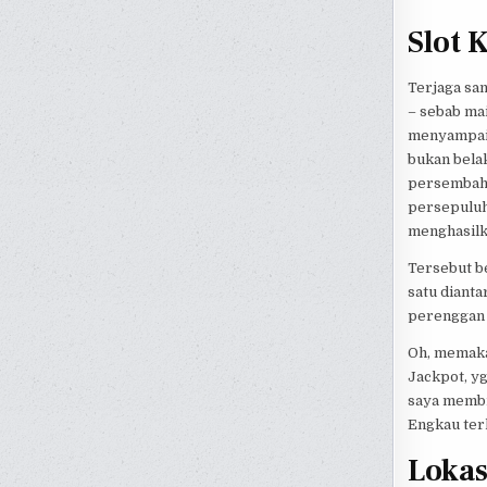
Slot 
Terjaga sam
– sebab mai
menyampaik
bukan bela
persembaha
persepuluha
menghasilk
Tersebut b
satu diant
perenggan 
Oh, memaka
Jackpot, yg
saya membid
Engkau ter
Lokas