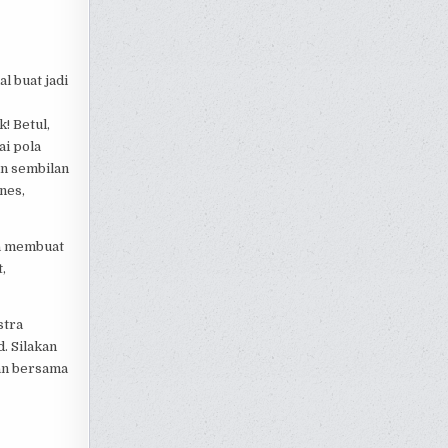
l buat jadi
! Betul,
i pola
n sembilan
nes,
ma membuat
,
stra
. Silakan
kan bersama