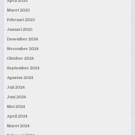
April 2025
Maret 2025
Februari 2025
Januari 2025
Desember 2024
November 2024
Oktober 2024
September 2024
Agustus 2024
Juli 2024
Juni 2024
Mei 2024
April 2024
Maret 2024