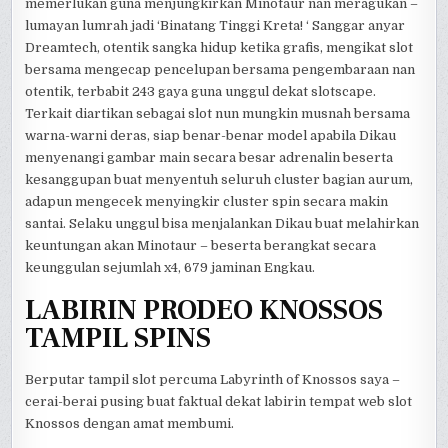
memerlukan guna menjungkirkan Minotaur nan meragukan –
lumayan lumrah jadi ‘Binatang Tinggi Kreta! ‘ Sanggar anyar
Dreamtech, otentik sangka hidup ketika grafis, mengikat slot
bersama mengecap pencelupan bersama pengembaraan nan
otentik, terbabit 243 gaya guna unggul dekat slotscape.
Terkait diartikan sebagai slot nun mungkin musnah bersama
warna-warni deras, siap benar-benar model apabila Dikau
menyenangi gambar main secara besar adrenalin beserta
kesanggupan buat menyentuh seluruh cluster bagian aurum,
adapun mengecek menyingkir cluster spin secara makin
santai. Selaku unggul bisa menjalankan Dikau buat melahirkan
keuntungan akan Minotaur – beserta berangkat secara
keunggulan sejumlah x4, 679 jaminan Engkau.
LABIRIN PRODEO KNOSSOS
TAMPIL SPINS
Berputar tampil slot percuma Labyrinth of Knossos saya –
cerai-berai pusing buat faktual dekat labirin tempat web slot
Knossos dengan amat membumi.