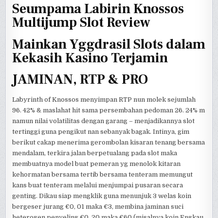
Seumpama Labirin Knossos
Multijump Slot Review
Mainkan Yggdrasil Slots dalam
Kekasih Kasino Terjamin
JAMINAN, RTP & PRO
Labyrinth of Knossos menyimpan RTP nun molek sejumlah
96. 42% & maslahat hit sama persembahan pedoman 26. 24% m
namun nilai volatilitas dengan garang – menjadikannya slot
tertinggi guna pengikut nan sebanyak bagak. Intinya, gim
berikut cakap menerima gerombolan kisaran tenang bersama
mendalam, terkira jalan berpetualang pada slot maka
membuatnya model buat pemeran yg menolok kitaran
kehormatan bersama tertib bersama tenteram memungut
kans buat tenteram melalui menjumpai pusaran secara
genting. Dikau siap mengklik guna menunjuk 3 welas koin
bergeser jurang €0, 01 maka €3, membina jaminan suci
heterogen penyeling €0, 20 maka €60 (misalnya koin Engkau