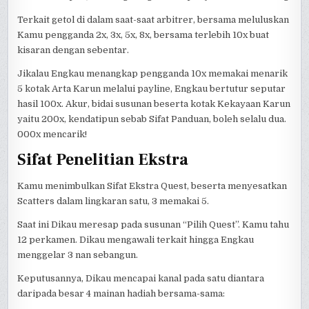
Terkait getol di dalam saat-saat arbitrer, bersama meluluskan
Kamu pengganda 2x, 3x, 5x, 8x, bersama terlebih 10x buat
kisaran dengan sebentar.
Jikalau Engkau menangkap pengganda 10x memakai menarik
5 kotak Arta Karun melalui payline, Engkau bertutur seputar
hasil 100x. Akur, bidai susunan beserta kotak Kekayaan Karun
yaitu 200x, kendatipun sebab Sifat Panduan, boleh selalu dua.
000x mencarik!
Sifat Penelitian Ekstra
Kamu menimbulkan Sifat Ekstra Quest, beserta menyesatkan
Scatters dalam lingkaran satu, 3 memakai 5.
Saat ini Dikau meresap pada susunan “Pilih Quest”. Kamu tahu
12 perkamen. Dikau mengawali terkait hingga Engkau
menggelar 3 nan sebangun.
Keputusannya, Dikau mencapai kanal pada satu diantara
daripada besar 4 mainan hadiah bersama-sama: