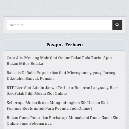
Search
for:
Pos-pos Terbaru
Cara Jitu Menang Main Slot Online Pakai Pola Turbo Spin,
Bukan Mitos Belaka
Rahasia Di Balik Popularitas Slot Microgaming yang Jarang
Diketahui Banyak Pemain
RTP Live Slot Admin Jarwo Terbaru: Bocoran Langsung Biar
Gak Salah Pilih Mesin Slot Online
Seberapa Menarik dan Menguntungkan Sih Ulasan Slot
Fortune Reels untuk Para Pecinta Judi Online?
Bukan Cuma Putar dan Berharap: Memahami Dunia Game Slot
Online yang Sebenarnya