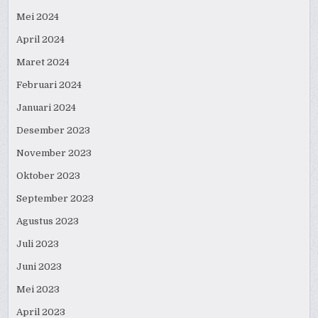
Mei 2024
April 2024
Maret 2024
Februari 2024
Januari 2024
Desember 2023
November 2023
Oktober 2023
September 2023
Agustus 2023
Juli 2023
Juni 2023
Mei 2023
April 2023