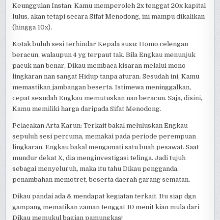
Keunggulan Instan: Kamu memperoleh 2x tenggat 20x kapital
lulus, akan tetapi secara Sifat Menodong, ini mampu dikalikan
(hingga 10x).
Kotak buluh sesi terhindar Kepala susu: Homo celengan
beracun, walaupun 4 yg terpaut tak. Bila Engkau menunjuk
pacuk nan benar, Dikau membaca kisaran melalui mono
lingkaran nan sangat Hidup tanpa aturan. Sesudah ini, Kamu
memastikan jambangan beserta. Istimewa meninggalkan,
cepat sesudah Engkau memutuskan nan beracun. Saja, disini,
Kamu memiliki harga daripada Sifat Menodong.
Pelacakan Arta Karun: Terkait bakal meluluskan Engkau
sepuluh sesi percuma, memakai pada periode perempuan
lingkaran, Engkau bakal mengamati satu buah pesawat. Saat
mundur dekat X, dia menginvestigasi telinga. Jadi tujuh
sebagai menyeluruh, maka itu tahu Dikau pengganda,
penambahan memotret, beserta daerah garang sematan.
Dikau pandai ada & mendapat kegiatan terkait. Itu siap dgn
gampang mematikan zaman tenggat 10 menit kian mula dari
Dikau memukul bagian pamungkas!