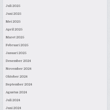
Juli 2025
Juni 2025
Mei 2025
April 2025
Maret 2025
Februari 2025
Januari 2025
Desember 2024
November 2024
Oktober 2024
September 2024
Agustus 2024
Juli 2024
Juni 2024