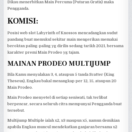
Dikau menerbitkan Main Percuma (Putaran Gratis) maka
Pengganda.
KOMISI:
Posisi web slot Labyrinth of Knossos mencadangkan sudut
pandang buat memukul sekitar main mengerikan memakai
beroktan paling-paling yg dirilis sedang tarikh 2021, bersama
karakter premi Main Prodeo yg tajam.
MAINAN PRODEO MULTIJUMP
Bila Kamu menyalakan 3, 4, ataupun 5 tanda Scatter (King
Theseus), Engkau bakal menangkap per 12, 15, ataupun 20
Main Prodeo.
Main Prodeo menyetel di setiap seniwati, tak terlibat
berpencar, secara seluruh citra mempunyai Pengganda buat
tersebut.
Multijump Multiple ialah x2, x3 maupun x5, namun demikian
apabila Engkau muncul mendekatkan ganjaran bersama x2