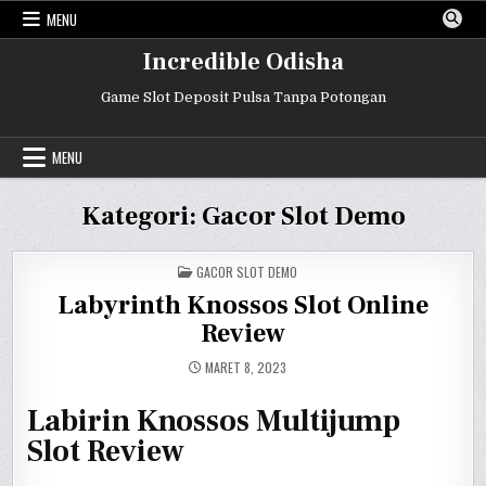
Skip
MENU
to
content
Incredible Odisha
Game Slot Deposit Pulsa Tanpa Potongan
MENU
Kategori:
Gacor Slot Demo
POSTED
GACOR SLOT DEMO
IN
Labyrinth Knossos Slot Online
Review
MARET 8, 2023
Labirin Knossos Multijump
Slot Review