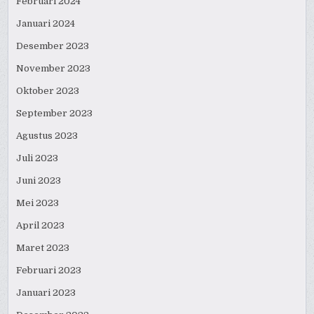
Februari 2024
Januari 2024
Desember 2023
November 2023
Oktober 2023
September 2023
Agustus 2023
Juli 2023
Juni 2023
Mei 2023
April 2023
Maret 2023
Februari 2023
Januari 2023