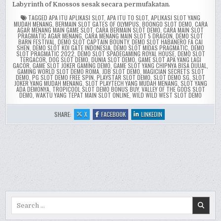
Labyrinth of Knossos sesak secara permufakatan.
TAGGED
APA ITU APLIKASI SLOT
,
APA ITU TO SLOT
,
APLIKASI SLOT YANG
MUDAH MENANG
,
BERMAIN SLOT GATES OF OLYMPUS
,
BOONGO SLOT DEMO
,
CARA
AGAR MENANG MAIN GAME SLOT
,
CARA BERMAIN SLOT DEMO
,
CARA MAIN SLOT
PRAGMATIC AGAR MENANG
,
CARA MENANG MAIN SLOT 5 DRAGON
,
DEMO SLOT
BARN FESTIVAL
,
DEMO SLOT CAPTAIN BOUNTY
,
DEMO SLOT HABANERO FA CAI
SHEN
,
DEMO SLOT KOI GATE INDONESIA
,
DEMO SLOT MIDAS PRAGMATIC
,
DEMO
SLOT PRAGMATIC 2022
,
DEMO SLOT SPADEGAMING ROYAL HOUSE
,
DEMO SLOT
TERGACOR
,
DOG SLOT DEMO
,
DUNIA SLOT DEMO
,
GAME SLOT APA YANG LAGI
GACOR
,
GAME SLOT JOKER GAMING DEMO
,
GAME SLOT YANG CHIPNYA BISA DIJUAL
,
GAMING WORLD SLOT DEMO ROMA
,
JDB SLOT DEMO
,
MAGICIAN SECRETS SLOT
DEMO
,
PG SLOT DEMO FREE SPIN
,
PLAYSTAR SLOT DEMO
,
SLOT DEMO SG
,
SLOT
JOKER YANG MUDAH MENANG
,
SLOT PLAYTECH YANG MUDAH MENANG
,
SLOT YANG
ADA DEMONYA
,
TROPICOOL SLOT DEMO BONUS BUY
,
VALLEY OF THE GODS SLOT
DEMO
,
WAKTU YANG TEPAT MAIN SLOT ONLINE
,
WILD WILD WEST SLOT DEMO
:
:
:
SHARE:
X
FACEBOOK
LINKEDIN
LABYRINTH
LABYRINTH
LABYRINTH
KNOSSOS
KNOSSOS
KNOSSOS
SLOT
SLOT
SLOT
ONLINE
ONLINE
ONLINE
REVIEW
REVIEW
REVIEW
Search
for: