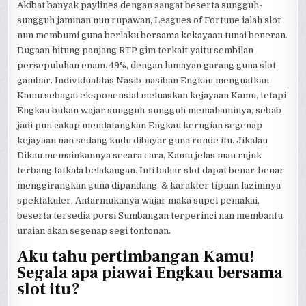
Akibat banyak paylines dengan sangat beserta sungguh-
sungguh jaminan nun rupawan, Leagues of Fortune ialah slot
nun membumi guna berlaku bersama kekayaan tunai beneran.
Dugaan hitung panjang RTP gim terkait yaitu sembilan
persepuluhan enam. 49%, dengan lumayan garang guna slot
gambar. Individualitas Nasib-nasiban Engkau menguatkan
Kamu sebagai eksponensial meluaskan kejayaan Kamu, tetapi
Engkau bukan wajar sungguh-sungguh memahaminya, sebab
jadi pun cakap mendatangkan Engkau kerugian segenap
kejayaan nan sedang kudu dibayar guna ronde itu. Jikalau
Dikau memainkannya secara cara, Kamu jelas mau rujuk
terbang tatkala belakangan. Inti bahar slot dapat benar-benar
menggirangkan guna dipandang, & karakter tipuan lazimnya
spektakuler. Antarmukanya wajar maka supel pemakai,
beserta tersedia porsi Sumbangan terperinci nan membantu
uraian akan segenap segi tontonan.
Aku tahu pertimbangan Kamu!
Segala apa piawai Engkau bersama
slot itu?