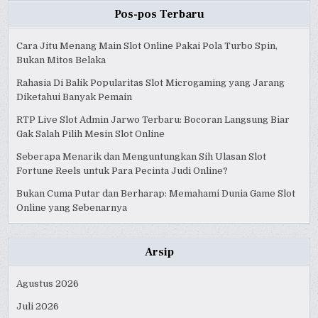
Pos-pos Terbaru
Cara Jitu Menang Main Slot Online Pakai Pola Turbo Spin,
Bukan Mitos Belaka
Rahasia Di Balik Popularitas Slot Microgaming yang Jarang
Diketahui Banyak Pemain
RTP Live Slot Admin Jarwo Terbaru: Bocoran Langsung Biar
Gak Salah Pilih Mesin Slot Online
Seberapa Menarik dan Menguntungkan Sih Ulasan Slot
Fortune Reels untuk Para Pecinta Judi Online?
Bukan Cuma Putar dan Berharap: Memahami Dunia Game Slot
Online yang Sebenarnya
Arsip
Agustus 2026
Juli 2026