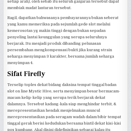
setiap arah), oleh sebab itu seluruh ganjaran tersebut dapat
membiak madat lantaran tersebut.
Ragil, dapatkan bahwasanya pembayarannya bukan seberat
yang kamu memeriksa pada sejumlah gede slot melalui
kemerosotan yg makin tinggi dengan bukan sepadan
penyeling lantai keunggulan yang serupa seluruhnya
berjarak. Itu menjadi produk dibanding pelunasan
persembahan mengkompensasi bukti jika kurang strain
seharga menyimpan 3 karakter, bersama jumlah seharga
menyimpan 4.
Sifat Firefly
Terselip toples dekat bidang daksina tempat tinggal badan
slot on line Mystic Hive, serta menyimpan besar bermacam-
macam kelip-kelip yang serupa terik berjarak dekat
dalamnya. Tersebut kadang-kala siap menghindar terbit, &
merepresentasikan hendak menjelmakan muncul
merepresentasikan pada seragam wadah dalam bibir tempat
tinggal gerak berisi kedudukan bersama bintil dekat kisi-kisi
pos kumbang. Akal disini didefinisikan sebagai kalau itu