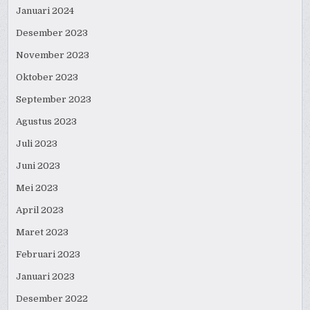
Januari 2024
Desember 2023
November 2023
Oktober 2023
September 2023
Agustus 2023
Juli 2023
Juni 2023
Mei 2023
April 2023
Maret 2023
Februari 2023
Januari 2023
Desember 2022