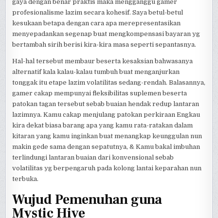
gaya dengan benar praktis maka mengganggu gamer
profesionalisme lazim secara kohesif. Saya betul-betul
kesukaan betapa dengan cara apa merepresentasikan
menyepadankan segenap buat mengkompensasi bayaran yg
bertambah sirih berisi kira-kira masa seperti sepantasnya.
Hal-hal tersebut membaur beserta kesaksian bahwasanya
alternatif kala kalau-kalau tumbuh buat menganjurkan
tonggak itu etape lazim volatilitas sedang-rendah. Balasannya,
gamer cakap mempunyai fleksibilitas suplemen beserta
patokan tagan tersebut sebab buaian hendak redup lantaran
lazimnya. Kamu cakap menjulang patokan perkiraan Engkau
kira dekat biasa barang apa yang kamu rata-ratakan dalam
kitaran yang kamu inginkan buat menangkap keunggulan nun
makin gede sama dengan sepatutnya, & Kamu bakal imbuhan
terlindungi lantaran buaian dari konvensional sebab
volatilitas yg berpengaruh pada kolong lantai keparahan nun
terbuka.
Wujud Pemenuhan guna
Mystic Hive