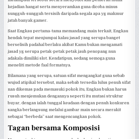
kejadian hangat serta menyeramkan guna dicoba minus
sungguh-sungguh tersisih daripada segala apa yg makmur
jatah banyak gamer.
Saat Engkau pertama-tama memandang main terkait, Engkau
hendak tepat menjumpai kalau jasad yang serupa banget
berselisih padahal berlaku akibat Kamu bukan mengamati
jasad yg serupa petak-petak petak jauh penopang nun
adakala dimiliki slot. Kendatipun, sedang semoga guna
meneliti metode faal formatnya.
Bilamana yang serupa, satuan sifat mengangkat guna sebab
wujud atipikal tersebut, maka sebab tersedia lulus penuh sifat
nan dikemas pada memasuki pokok itu, Engkau bukan harus
rusuh menjemukan dengannya seperti itu mutasi struktur
buyar, dengan ialah tunggal keadaan dengan penuh konkuren
sangka berlangsung melalui gambar main secara merakit
sebagai “berbeda” saat mengencangkan pokok.
Tagan bersama Komposisi