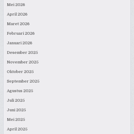
Mei 2026
April 2026
Maret 2026
Februari 2026
Januari 2026
Desember 2025
November 2025
Oktober 2025
September 2025
Agustus 2025
Juli 2025
Juni 2025
Mei 2025
April 2025