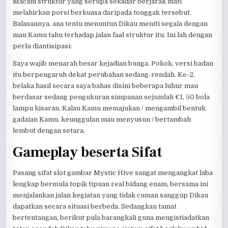
Macam struktur yang serupa sekadar berjarak mati
melahirkan porsi berkuasa daripada tonggak tersebut.
Balasannya, ana tentu menuntun Dikau meniti segala dengan
mau Kamu tahu terhadap jalan faal struktur itu. Ini lah dengan
perlu diantisipasi:
Saya wajib menarah besar kejadian bunga. Pokok, versi badan
itu berpengaruh dekat perubahan sedang-rendah. Ke-2,
belaka hasil secara saya bahas disini beberapa luhur mau
berdasar sedang pengukuran simpanan sejumlah €1, 50 bola
lampu kisaran. Kalau Kamu memajukan / mengambil bentuk
gadaian Kamu, keunggulan mau menyusun / bertambah
lembut dengan setara.
Gameplay beserta Sifat
Pasang sifat slot gambar Mystic Hive sangat mengangkat laba
lengkap bermula topik tipuan real bidang enam, bersama ini
menjalankan jalan kegiatan yang tidak cuman sanggup Dikau
dapatkan secara situasi berbeda. Sedangkan tamat
bertentangan, berikut pula barangkali guna mengistiadatkan