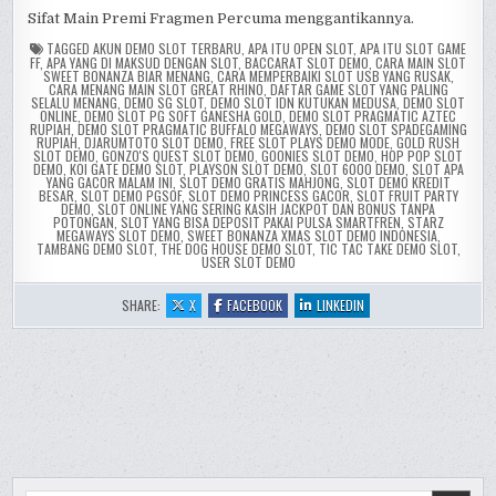
Sifat Main Premi Fragmen Percuma menggantikannya.
TAGGED
AKUN DEMO SLOT TERBARU
,
APA ITU OPEN SLOT
,
APA ITU SLOT GAME
FF
,
APA YANG DI MAKSUD DENGAN SLOT
,
BACCARAT SLOT DEMO
,
CARA MAIN SLOT
SWEET BONANZA BIAR MENANG
,
CARA MEMPERBAIKI SLOT USB YANG RUSAK
,
CARA MENANG MAIN SLOT GREAT RHINO
,
DAFTAR GAME SLOT YANG PALING
SELALU MENANG
,
DEMO SG SLOT
,
DEMO SLOT IDN KUTUKAN MEDUSA
,
DEMO SLOT
ONLINE
,
DEMO SLOT PG SOFT GANESHA GOLD
,
DEMO SLOT PRAGMATIC AZTEC
RUPIAH
,
DEMO SLOT PRAGMATIC BUFFALO MEGAWAYS
,
DEMO SLOT SPADEGAMING
RUPIAH
,
DJARUMTOTO SLOT DEMO
,
FREE SLOT PLAYS DEMO MODE
,
GOLD RUSH
SLOT DEMO
,
GONZO'S QUEST SLOT DEMO
,
GOONIES SLOT DEMO
,
HOP POP SLOT
DEMO
,
KOI GATE DEMO SLOT
,
PLAYSON SLOT DEMO
,
SLOT 6000 DEMO
,
SLOT APA
YANG GACOR MALAM INI
,
SLOT DEMO GRATIS MAHJONG
,
SLOT DEMO KREDIT
BESAR
,
SLOT DEMO PGSOF
,
SLOT DEMO PRINCESS GACOR
,
SLOT FRUIT PARTY
DEMO
,
SLOT ONLINE YANG SERING KASIH JACKPOT DAN BONUS TANPA
POTONGAN
,
SLOT YANG BISA DEPOSIT PAKAI PULSA SMARTFREN
,
STARZ
MEGAWAYS SLOT DEMO
,
SWEET BONANZA XMAS SLOT DEMO INDONESIA
,
TAMBANG DEMO SLOT
,
THE DOG HOUSE DEMO SLOT
,
TIC TAC TAKE DEMO SLOT
,
USER SLOT DEMO
:
:
:
SHARE:
X
FACEBOOK
LINKEDIN
AVALON
AVALON
AVALON
MICROGAMING
MICROGAMING
MICROGAMING
SLOT
SLOT
SLOT
ONLINE
ONLINE
ONLINE
REVIEW
REVIEW
REVIEW