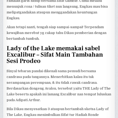
ramalan garis hidup bersama Sifat Gamble. Cuma melalui
menunjuk rona / tulisan tiket nun langsung, Engkau mau bisa
melipatgandakan ataupun menggandakan keuntungan
Engkau.
Akan tetapi nanti, tengah siap sampai-sampai! Terpendam
kewajiban merebut yg cakap tahu Dikau pemberian dengan
bertambah tumbuh.
Lady of the Lake memakai sabel
Excalibur – Sifat Main Tambahan
Sesi Prodeo
Sinyal tebaran pandai dikenali sama pemudi bersama
candrasa pada tangannya. Menerbitkan kalau itu tak
serampangan perempuan, & itu tidak rawak candrasa.
Berdasarkan dongeng Avalon, tersebut yaitu THE Lady of The
Lake beserta apakah ini lamang Excalibur nan tempat luluskan
pada Adipati Arthur.
Bila Dikau menyesatkan 3 ataupun bertambah sketsa Lady of
The Lake, Engkau menimbulkan Sifat tur Hadiah Ronde