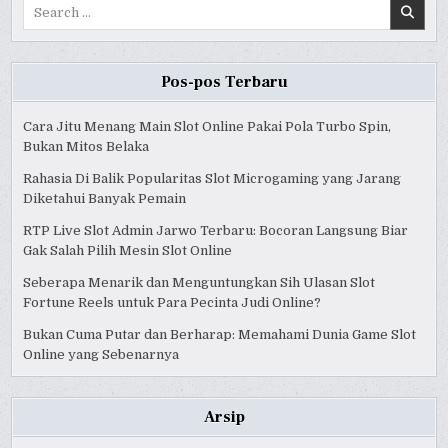
Search
for:
Pos-pos Terbaru
Cara Jitu Menang Main Slot Online Pakai Pola Turbo Spin,
Bukan Mitos Belaka
Rahasia Di Balik Popularitas Slot Microgaming yang Jarang
Diketahui Banyak Pemain
RTP Live Slot Admin Jarwo Terbaru: Bocoran Langsung Biar
Gak Salah Pilih Mesin Slot Online
Seberapa Menarik dan Menguntungkan Sih Ulasan Slot
Fortune Reels untuk Para Pecinta Judi Online?
Bukan Cuma Putar dan Berharap: Memahami Dunia Game Slot
Online yang Sebenarnya
Arsip