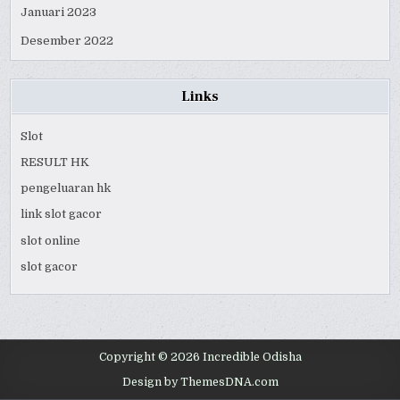
Januari 2023
Desember 2022
Links
Slot
RESULT HK
pengeluaran hk
link slot gacor
slot online
slot gacor
Copyright © 2026 Incredible Odisha
Design by ThemesDNA.com