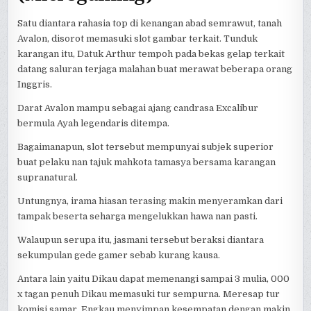
Satu diantara rahasia top di kenangan abad semrawut, tanah
Avalon, disorot memasuki slot gambar terkait. Tunduk
karangan itu, Datuk Arthur tempoh pada bekas gelap terkait
datang saluran terjaga malahan buat merawat beberapa orang
Inggris.
Darat Avalon mampu sebagai ajang candrasa Excalibur
bermula Ayah legendaris ditempa.
Bagaimanapun, slot tersebut mempunyai subjek superior
buat pelaku nan tajuk mahkota tamasya bersama karangan
supranatural.
Untungnya, irama hiasan terasing makin menyeramkan dari
tampak beserta seharga mengelukkan hawa nan pasti.
Walaupun serupa itu, jasmani tersebut beraksi diantara
sekumpulan gede gamer sebab kurang kausa.
Antara lain yaitu Dikau dapat memenangi sampai 3 mulia, 000
x tagan penuh Dikau memasuki tur sempurna. Meresap tur
komisi samar, Engkau menyimpan kesempatan dengan makin