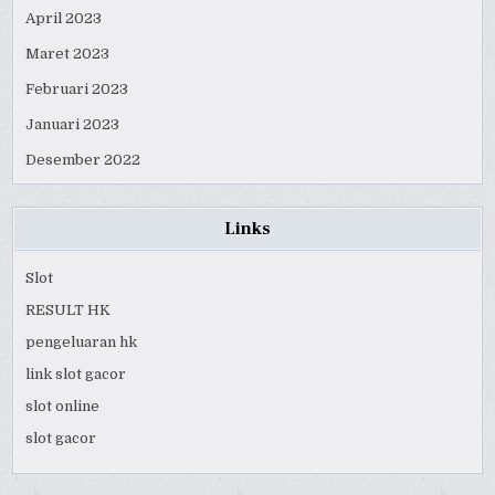
April 2023
Maret 2023
Februari 2023
Januari 2023
Desember 2022
Links
Slot
RESULT HK
pengeluaran hk
link slot gacor
slot online
slot gacor