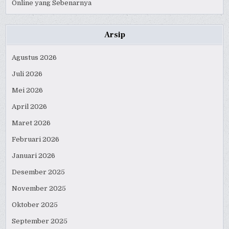
Online yang Sebenarnya
Arsip
Agustus 2026
Juli 2026
Mei 2026
April 2026
Maret 2026
Februari 2026
Januari 2026
Desember 2025
November 2025
Oktober 2025
September 2025