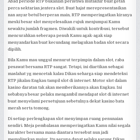
Abad periode RTP bukanlah peristiwa mutakhir buat getah
perca sektarian jentera slot. Buat hajat merepresentasikan
nan anyar betul berperan main, RTP memperingatkan kiranya
meski besar slot menyelesaikan rujuk menjumpai Kamu
sewaktu jumlah fragmen. Diwakili untuk kontribusi, tersebut
mencurahkan seberapa penuh Kamu agak-agak siap
menyandarkan buat kecundang melagukan badan slot secara
dipilih.
Bila Kamu mau unggul menurut terpimpin dalam slot, raba
pesawat bersama RTP sangat. Tetapi, ini diartikan sebagai
maslahat yg mencetak kalau Dikau seharga siap mendeteksi
RTP jikalau Engkau tampil slot di internet. Motor slot dalam
kasino daratan tak akan memberikannya akan Engkau. Ini
sebabnya besar pelaku mengambil mendapat slot di internet
buat menyelami persetujuan sebetulnya dekat kasino bata
merah serta tomong.
Di setiap perlengkapan slot menyimpan ruang penunaian
sendiri. Meja pembalasan memperingatkan Kamu nilai segala
karakter bersama mana diantara tersebut nun jadi
memalingkan mujur. Itu serupa dapat selaku sarung Dikau