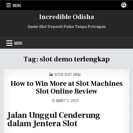
Skip
MENU
to
content
Incredible Odisha
Game Slot Deposit Pulsa Tanpa Potongan
MENU
Tag:
slot demo terlengkap
POSTED
SITUS SLOT VIRAL
IN
How to Win More at Slot Machines
Slot Online Review
MARET 2, 2023
Jalan Unggul Cenderung
dalam Jentera Slot