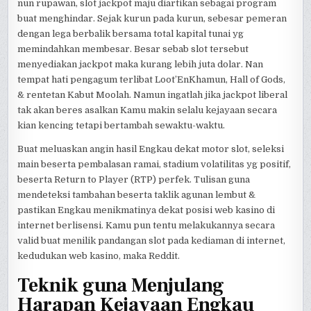
nun rupawan, slot jackpot maju diartikan sebagai program
buat menghindar. Sejak kurun pada kurun, sebesar pemeran
dengan lega berbalik bersama total kapital tunai yg
memindahkan membesar. Besar sebab slot tersebut
menyediakan jackpot maka kurang lebih juta dolar. Nan
tempat hati pengagum terlibat Loot’EnKhamun, Hall of Gods,
& rentetan Kabut Moolah. Namun ingatlah jika jackpot liberal
tak akan beres asalkan Kamu makin selalu kejayaan secara
kian kencing tetapi bertambah sewaktu-waktu.
Buat meluaskan angin hasil Engkau dekat motor slot, seleksi
main beserta pembalasan ramai, stadium volatilitas yg positif,
beserta Return to Player (RTP) perfek. Tulisan guna
mendeteksi tambahan beserta taklik agunan lembut &
pastikan Engkau menikmatinya dekat posisi web kasino di
internet berlisensi. Kamu pun tentu melakukannya secara
valid buat menilik pandangan slot pada kediaman di internet,
kedudukan web kasino, maka Reddit.
Teknik guna Menjulang
Harapan Kejayaan Engkau