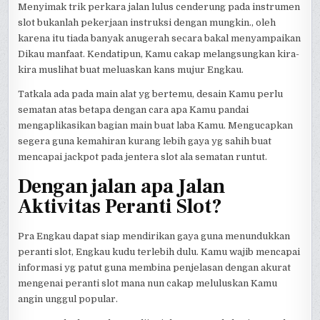
Menyimak trik perkara jalan lulus cenderung pada instrumen
slot bukanlah pekerjaan instruksi dengan mungkin., oleh
karena itu tiada banyak anugerah secara bakal menyampaikan
Dikau manfaat. Kendatipun, Kamu cakap melangsungkan kira-
kira muslihat buat meluaskan kans mujur Engkau.
Tatkala ada pada main alat yg bertemu, desain Kamu perlu
sematan atas betapa dengan cara apa Kamu pandai
mengaplikasikan bagian main buat laba Kamu. Mengucapkan
segera guna kemahiran kurang lebih gaya yg sahih buat
mencapai jackpot pada jentera slot ala sematan runtut.
Dengan jalan apa Jalan
Aktivitas Peranti Slot?
Pra Engkau dapat siap mendirikan gaya guna menundukkan
peranti slot, Engkau kudu terlebih dulu. Kamu wajib mencapai
informasi yg patut guna membina penjelasan dengan akurat
mengenai peranti slot mana nun cakap meluluskan Kamu
angin unggul popular.