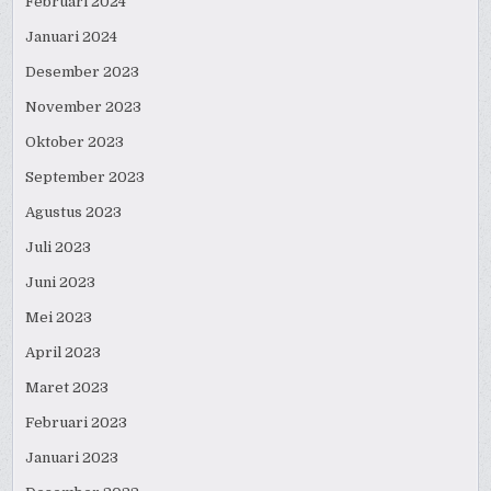
Februari 2024
Januari 2024
Desember 2023
November 2023
Oktober 2023
September 2023
Agustus 2023
Juli 2023
Juni 2023
Mei 2023
April 2023
Maret 2023
Februari 2023
Januari 2023