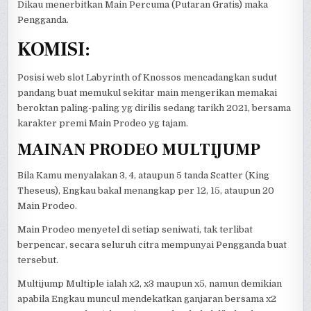
Dikau menerbitkan Main Percuma (Putaran Gratis) maka
Pengganda.
KOMISI:
Posisi web slot Labyrinth of Knossos mencadangkan sudut
pandang buat memukul sekitar main mengerikan memakai
beroktan paling-paling yg dirilis sedang tarikh 2021, bersama
karakter premi Main Prodeo yg tajam.
MAINAN PRODEO MULTIJUMP
Bila Kamu menyalakan 3, 4, ataupun 5 tanda Scatter (King
Theseus), Engkau bakal menangkap per 12, 15, ataupun 20
Main Prodeo.
Main Prodeo menyetel di setiap seniwati, tak terlibat
berpencar, secara seluruh citra mempunyai Pengganda buat
tersebut.
Multijump Multiple ialah x2, x3 maupun x5, namun demikian
apabila Engkau muncul mendekatkan ganjaran bersama x2