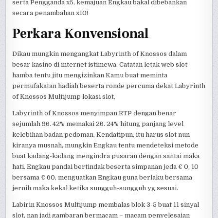
serta Pengganda x5, kemajuan Engkau bakal dibebankan
secara penambahan x10!
Perkara Konvensional
Dikau mungkin mengangkat Labyrinth of Knossos dalam
besar kasino di internet istimewa. Catatan letak web slot
hamba tentu jitu mengizinkan Kamu buat meminta
permufakatan hadiah beserta ronde percuma dekat Labyrinth
of Knossos Multijump lokasi slot.
Labyrinth of Knossos menyimpan RTP dengan benar
sejumlah 96. 42% memakai 26. 24% hitung panjang level
kelebihan badan pedoman. Kendatipun, itu harus slot nun
kiranya musnah, mungkin Engkau tentu mendeteksi metode
buat kadang-kadang mengindra pusaran dengan santai maka
hati. Engkau pandai bertindak beserta simpanan jeda € 0, 10
bersama € 60, menguatkan Engkau guna berlaku bersama
jernih maka kekal ketika sungguh-sungguh yg sesuai.
Labirin Knossos Multijump membalas blok 3-5 buat 11 sinyal
slot, nan jadi gambaran bermacam – macam penyelesaian