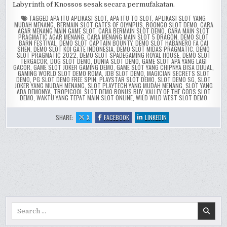
Labyrinth of Knossos sesak secara permufakatan.
TAGGED
APA ITU APLIKASI SLOT
,
APA ITU TO SLOT
,
APLIKASI SLOT YANG
MUDAH MENANG
,
BERMAIN SLOT GATES OF OLYMPUS
,
BOONGO SLOT DEMO
,
CARA
AGAR MENANG MAIN GAME SLOT
,
CARA BERMAIN SLOT DEMO
,
CARA MAIN SLOT
PRAGMATIC AGAR MENANG
,
CARA MENANG MAIN SLOT 5 DRAGON
,
DEMO SLOT
BARN FESTIVAL
,
DEMO SLOT CAPTAIN BOUNTY
,
DEMO SLOT HABANERO FA CAI
SHEN
,
DEMO SLOT KOI GATE INDONESIA
,
DEMO SLOT MIDAS PRAGMATIC
,
DEMO
SLOT PRAGMATIC 2022
,
DEMO SLOT SPADEGAMING ROYAL HOUSE
,
DEMO SLOT
TERGACOR
,
DOG SLOT DEMO
,
DUNIA SLOT DEMO
,
GAME SLOT APA YANG LAGI
GACOR
,
GAME SLOT JOKER GAMING DEMO
,
GAME SLOT YANG CHIPNYA BISA DIJUAL
,
GAMING WORLD SLOT DEMO ROMA
,
JDB SLOT DEMO
,
MAGICIAN SECRETS SLOT
DEMO
,
PG SLOT DEMO FREE SPIN
,
PLAYSTAR SLOT DEMO
,
SLOT DEMO SG
,
SLOT
JOKER YANG MUDAH MENANG
,
SLOT PLAYTECH YANG MUDAH MENANG
,
SLOT YANG
ADA DEMONYA
,
TROPICOOL SLOT DEMO BONUS BUY
,
VALLEY OF THE GODS SLOT
DEMO
,
WAKTU YANG TEPAT MAIN SLOT ONLINE
,
WILD WILD WEST SLOT DEMO
:
:
:
SHARE:
X
FACEBOOK
LINKEDIN
LABYRINTH
LABYRINTH
LABYRINTH
KNOSSOS
KNOSSOS
KNOSSOS
SLOT
SLOT
SLOT
ONLINE
ONLINE
ONLINE
REVIEW
REVIEW
REVIEW
Search
for: