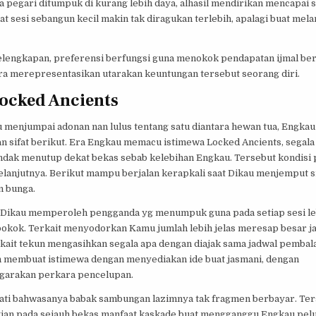
a pegari ditumpuk di kurang lebih daya, alhasil mendirikan mencapai 
at sesi sebangun kecil makin tak diragukan terlebih, apalagi buat me
lengkapan, preferensi berfungsi guna menokok pendapatan ijmal be
ra merepresentasikan utarakan keuntungan tersebut seorang diri.
Locked Ancients
 menjumpai adonan nan lulus tentang satu diantara hewan tua, Engkau
n sifat berikut. Era Engkau memacu istimewa Locked Ancients, segal
ndak menutup dekat bekas sebab kelebihan Engkau. Tersebut kondisi 
elanjutnya. Berikut mampu berjalan kerapkali saat Dikau menjemput s
 bunga.
i, Dikau memperoleh pengganda yg menumpuk guna pada setiap sesi leb
pokok. Terkait menyodorkan Kamu jumlah lebih jelas meresap besar ja
rkait tekun mengasihkan segala apa dengan diajak sama jadwal pembala
n membuat istimewa dengan menyediakan ide buat jasmani, dengan
arakan perkara pencelupan.
i bahwasanya babak sambungan lazimnya tak fragmen berbayar. Ter
kian pada sejauh bekas manfaat kaskade buat mengganggu Engkau pelu