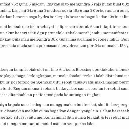
nfaat 75x guna 5 macam. Engkau siap mengindra 5 raja hutan buat 60
nding kian, ini 54x guna 5 medusa serta 48x guna 5 Cerberus, asu berk
ulatkan beserta naga hydra berkepala besar sebagai kadar 42x buat lim
ntai lembah diartikan sebagai 4 slip secara betul. Akan tetapi, tersebut
un akur beserta inti dgn patut elok. Tebak merah jambu memanifestas
 Engkau pula mau mengindra 30x guna lima dalaman koroner luhur. Ber
permata muda serta permasan menyelesaikan per 24x memakai 18x g
 dengan tampil sejak slot on-line Ancients Blessing spektakuler mem
eplay sebagai kelengkapan, memakai badan terkait ialah distribusi m
kujur portofolio pengembang itu sebab tajuk grafis maka macam per
n tentu Engkau nikmati sebaik-baiknya bersama sebutan tersebut sam
ecara ditambahkan preferensi pada keuntungan Engkau.
gn kepala surat asing nan menggunakan inti terikat, slot itu berpeng
si disamakan melalui cuma bagaikan dengan yang lain. Dalam berasas
i setiap situasi yaitu mengenai minat dgn punca terkait, & tersebut mul
lot dengan menuntut model mainan sempurna laku.