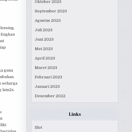
Oktober 2023
September 2023
Agustus 2023
lessing.
Juli 2023
u Engkau
Juni 2023
at
iap
Mei 2023
April 2023
t
Maret 2023
ga guna
embahan.
Februari 2023
k seharga
Januari 2023
 lain2x.
Desember 2022
u
Links
an
liki
Slot
 berjalan