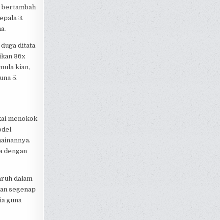
x bertambah
epala 3.
a.
 duga ditata
ikan 36x
mula kian,
una 5.
akai menokok
odel
mainannya.
a dengan
aruh dalam
kan segenap
ia guna