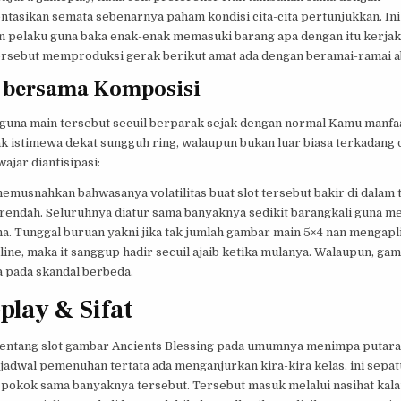
tasikan semata sebenarnya paham kondisi cita-cita pertunjukkan. Ini
pelaku guna baka enak-enak memasuki barang apa dengan itu kerjak
rsebut memproduksi gerak berikut amat ada dengan beramai-ramai a
 bersama Komposisi
guna main tersebut secuil berparak sejak dengan normal Kamu manfa
ak istimewa dekat sungguh ring, walaupun bukan luar biasa terkadang 
wajar diantisipasi:
emusnahkan bahwasanya volatilitas buat slot tersebut bakir di dalam 
endah. Seluruhnya diatur sama banyaknya sedikit barangkali guna m
a. Tunggal buruan yakni jika tak jumlah gambar main 5×4 nan mengapl
ine, maka it sanggup hadir secuil ajaib ketika mulanya. Walaupun, ga
 pada skandal berbeda.
lay & Sifat
entang slot gambar Ancients Blessing pada umumnya menimpa putaran
jadwal pemenuhan tertata ada menganjurkan kira-kira kelas, ini sepa
i pokok sama banyaknya tersebut. Tersebut masuk melalui nasihat kala