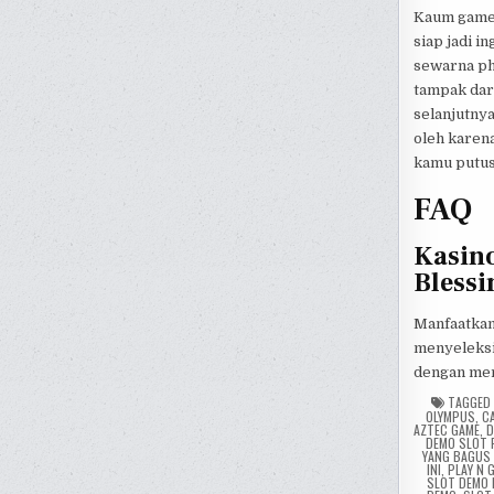
Kaum gamer
siap jadi i
sewarna ph
tampak dar
selanjutny
oleh karen
kamu putusk
FAQ
Kasin
Blessi
Manfaatkan
menyeleksi
dengan men
TAGGED
OLYMPUS
,
C
AZTEC GAME
,
D
DEMO SLOT 
YANG BAGUS 
INI
,
PLAY N 
SLOT DEMO