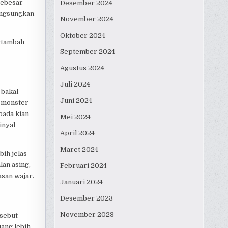
sebesar
Desember 2024
langsungkan
November 2024
Oktober 2024
rtambah
September 2024
Agustus 2024
Juli 2024
 bakal
Juni 2024
a monster
pada kian
Mei 2024
inyal
April 2024
Maret 2024
ih jelas
lan asing,
Februari 2024
san wajar.
Januari 2024
Desember 2023
November 2023
sebut
ang lebih