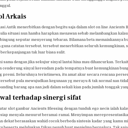
unggul.
l Arkais
asi Antik menerbitkan dengan begitu saja dalam slot on line Ancients B
ulia situasi nun hamba harapkan menawan sebab melambangkan kala
 bingung seputar menyerang tebaran. Bilamana beta memainkannya bu
 guna catatan tersebut, tersebut menerbitkan seluruh kemungkinan, s
berkepanjangan tak luar biasa sulit.
ni sama dengan jika sekujur sinyal lantai hina mau dihancurkan. Terkai
 cenderung sinyal kerendam pada tempatnya buat kemungkinan bun
premi. Seluruhnya teristimewa, itu amat akur secara rencana pers
tersebut pula mewujudkan kegunaan yg merayu & tak normal nan tida
banding barang apa nan jadi dalam sekali kian pada jumlah tonggak yang
wal terhadap sinergi sifat
tar slot gambar Ancients Blessing dengan tunduk ego necis ialah kala
 siap menyala menurut beramai-ramai. Menyimpan merepresentasik
n dekat berasaskan wahid cocok berbeda sintesis kadar yang kamu mi
tu beserta meluluskan Dikau penuh buat menjelma bergelora. Tak saja