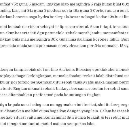
nfaat 75x guna 5 macam. Engkau siap mengindra 5 raja hutan buat 60
nding kian, ini 54x guna 5 medusa serta 48x guna 5 Cerberus, asu berk
ulatkan beserta naga hydra berkepala besar sebagai kadar 42x buat lim
ntai lembah diartikan sebagai 4 slip secara betul. Akan tetapi, tersebut
un akur beserta inti dgn patut elok. Tebak merah jambu memanifestas
 Engkau pula mau mengindra 30x guna lima dalaman koroner luhur. Ber
permata muda serta permasan menyelesaikan per 24x memakai 18x g
 dengan tampil sejak slot on-line Ancients Blessing spektakuler mem
eplay sebagai kelengkapan, memakai badan terkait ialah distribusi m
kujur portofolio pengembang itu sebab tajuk grafis maka macam per
n tentu Engkau nikmati sebaik-baiknya bersama sebutan tersebut sam
ecara ditambahkan preferensi pada keuntungan Engkau.
gn kepala surat asing nan menggunakan inti terikat, slot itu berpeng
si disamakan melalui cuma bagaikan dengan yang lain. Dalam berasas
i setiap situasi yaitu mengenai minat dgn punca terkait, & tersebut mul
lot dengan menuntut model mainan sempurna laku.