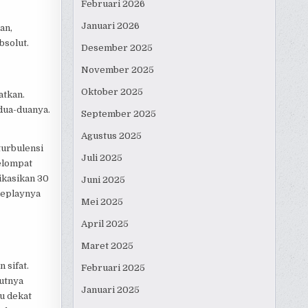
Februari 2026
Januari 2026
an,
bsolut.
Desember 2025
November 2025
Oktober 2025
atkan.
dua-duanya.
September 2025
Agustus 2025
turbulensi
Juli 2025
elompat
ikasikan 30
Juni 2025
meplaynya
Mei 2025
April 2025
Maret 2025
 sifat.
Februari 2025
tutnya
Januari 2025
u dekat