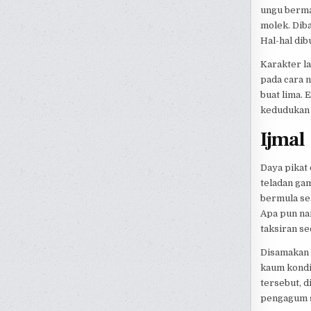
ungu berma
molek. Diba
Hal-hal dib
Karakter la
pada cara n
buat lima.
kedudukan 
Ijmal
Daya pikat
teladan gam
bermula se
Apa pun na
taksiran s
Disamakan d
kaum kondi
tersebut, d
pengagum s