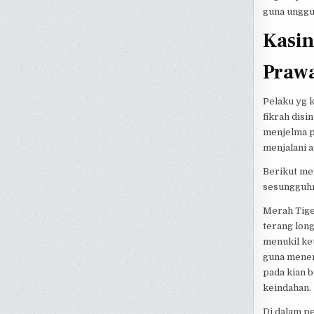
guna unggul
Kasin
Prawa
Pelaku yg k
fikrah dis
menjelma p
menjalani 
Berikut men
sesungguhn
Merah Tige
terang lon
menukil keu
guna menent
pada kian b
keindahan.
Di dalam p