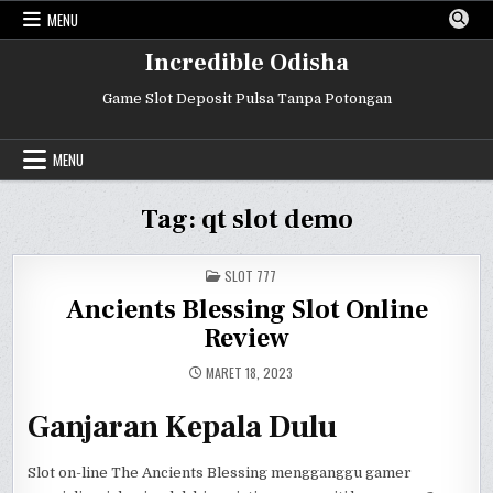
Skip
MENU
to
content
Incredible Odisha
Game Slot Deposit Pulsa Tanpa Potongan
MENU
Tag:
qt slot demo
POSTED
SLOT 777
IN
Ancients Blessing Slot Online
Review
MARET 18, 2023
Ganjaran Kepala Dulu
Slot on-line The Ancients Blessing mengganggu gamer