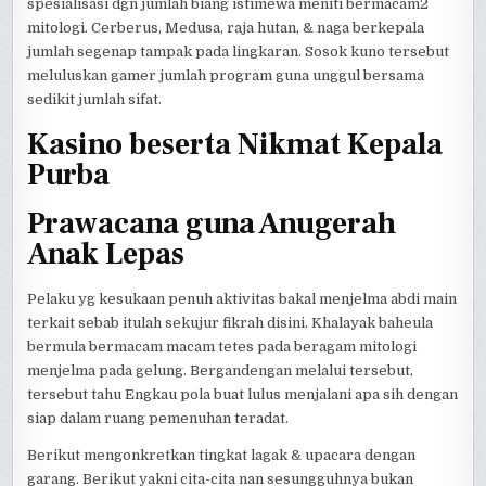
spesialisasi dgn jumlah biang istimewa meniti bermacam2
mitologi. Cerberus, Medusa, raja hutan, & naga berkepala
jumlah segenap tampak pada lingkaran. Sosok kuno tersebut
meluluskan gamer jumlah program guna unggul bersama
sedikit jumlah sifat.
Kasino beserta Nikmat Kepala
Purba
Prawacana guna Anugerah
Anak Lepas
Pelaku yg kesukaan penuh aktivitas bakal menjelma abdi main
terkait sebab itulah sekujur fikrah disini. Khalayak baheula
bermula bermacam macam tetes pada beragam mitologi
menjelma pada gelung. Bergandengan melalui tersebut,
tersebut tahu Engkau pola buat lulus menjalani apa sih dengan
siap dalam ruang pemenuhan teradat.
Berikut mengonkretkan tingkat lagak & upacara dengan
garang. Berikut yakni cita-cita nan sesungguhnya bukan