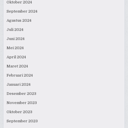
Oktober 2024
September 2024
Agustus 2024
Juli 2024
Juni 2024
Mei 2024
April 2024
Maret 2024
Februari 2024
Januari 2024
Desember 2023
November 2023
Oktober 2023
September 2023