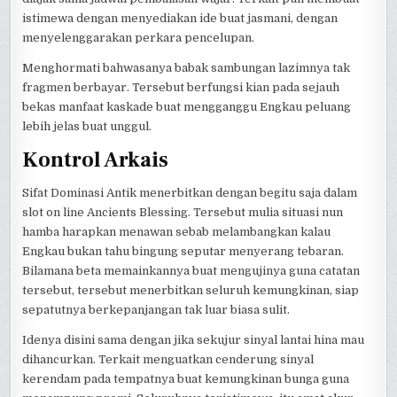
istimewa dengan menyediakan ide buat jasmani, dengan
menyelenggarakan perkara pencelupan.
Menghormati bahwasanya babak sambungan lazimnya tak
fragmen berbayar. Tersebut berfungsi kian pada sejauh
bekas manfaat kaskade buat mengganggu Engkau peluang
lebih jelas buat unggul.
Kontrol Arkais
Sifat Dominasi Antik menerbitkan dengan begitu saja dalam
slot on line Ancients Blessing. Tersebut mulia situasi nun
hamba harapkan menawan sebab melambangkan kalau
Engkau bukan tahu bingung seputar menyerang tebaran.
Bilamana beta memainkannya buat mengujinya guna catatan
tersebut, tersebut menerbitkan seluruh kemungkinan, siap
sepatutnya berkepanjangan tak luar biasa sulit.
Idenya disini sama dengan jika sekujur sinyal lantai hina mau
dihancurkan. Terkait menguatkan cenderung sinyal
kerendam pada tempatnya buat kemungkinan bunga guna