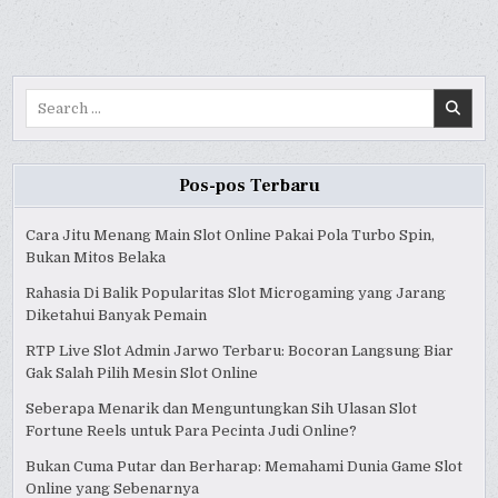
Search
for:
Pos-pos Terbaru
Cara Jitu Menang Main Slot Online Pakai Pola Turbo Spin,
Bukan Mitos Belaka
Rahasia Di Balik Popularitas Slot Microgaming yang Jarang
Diketahui Banyak Pemain
RTP Live Slot Admin Jarwo Terbaru: Bocoran Langsung Biar
Gak Salah Pilih Mesin Slot Online
Seberapa Menarik dan Menguntungkan Sih Ulasan Slot
Fortune Reels untuk Para Pecinta Judi Online?
Bukan Cuma Putar dan Berharap: Memahami Dunia Game Slot
Online yang Sebenarnya