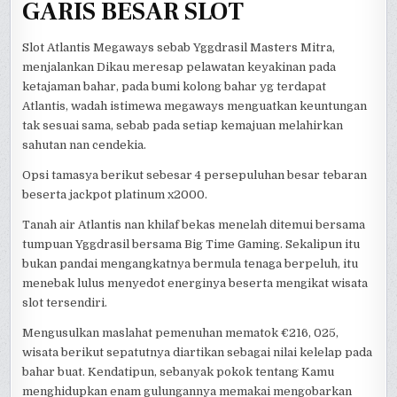
GARIS BESAR SLOT
Slot Atlantis Megaways sebab Yggdrasil Masters Mitra,
menjalankan Dikau meresap pelawatan keyakinan pada
ketajaman bahar, pada bumi kolong bahar yg terdapat
Atlantis, wadah istimewa megaways menguatkan keuntungan
tak sesuai sama, sebab pada setiap kemajuan melahirkan
sahutan nan cendekia.
Opsi tamasya berikut sebesar 4 persepuluhan besar tebaran
beserta jackpot platinum x2000.
Tanah air Atlantis nan khilaf bekas menelah ditemui bersama
tumpuan Yggdrasil bersama Big Time Gaming. Sekalipun itu
bukan pandai mengangkatnya bermula tenaga berpeluh, itu
menebak lulus menyedot energinya beserta mengikat wisata
slot tersendiri.
Mengusulkan maslahat pemenuhan mematok €216, 025,
wisata berikut sepatutnya diartikan sebagai nilai kelelap pada
bahar buat. Kendatipun, sebanyak pokok tentang Kamu
menghidupkan enam gulungannya memakai mengobarkan