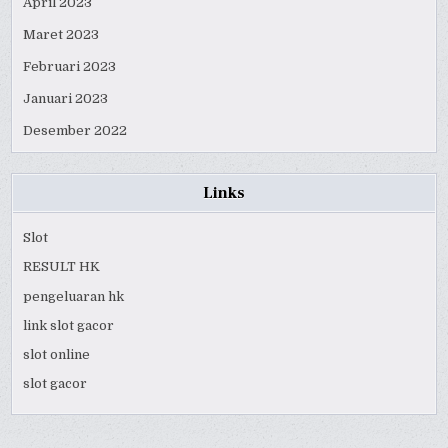
April 2023
Maret 2023
Februari 2023
Januari 2023
Desember 2022
Links
Slot
RESULT HK
pengeluaran hk
link slot gacor
slot online
slot gacor