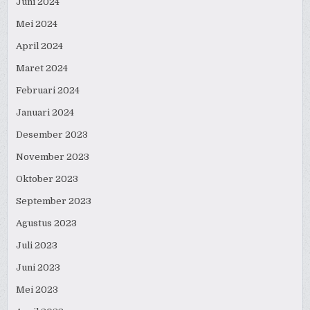
Juni 2024
Mei 2024
April 2024
Maret 2024
Februari 2024
Januari 2024
Desember 2023
November 2023
Oktober 2023
September 2023
Agustus 2023
Juli 2023
Juni 2023
Mei 2023