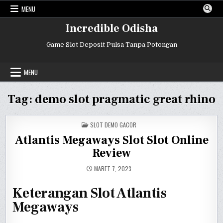
Skip
MENU
to
content
Incredible Odisha
Game Slot Deposit Pulsa Tanpa Potongan
MENU
Tag:
demo slot pragmatic great rhino
POSTED
SLOT DEMO GACOR
IN
Atlantis Megaways Slot Slot Online
Review
MARET 7, 2023
Keterangan Slot Atlantis
Megaways