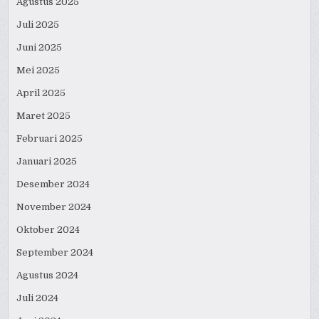
Agustus 2025
Juli 2025
Juni 2025
Mei 2025
April 2025
Maret 2025
Februari 2025
Januari 2025
Desember 2024
November 2024
Oktober 2024
September 2024
Agustus 2024
Juli 2024