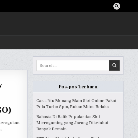
Search
for:
w
Pos-pos Terbaru
Cara Jitu Menang Main Slot Online Pakai
GO)
Pola Turbo Spin, Bukan Mitos Belaka
Rahasia Di Balik Popularitas Slot
 meragukan.
Microgaming yang Jarang Diketahui
Banyak Pemain
h