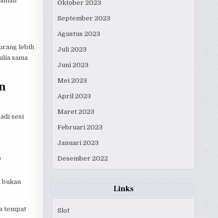
zaman
Oktober 2023
September 2023
Agustus 2023
urang lebih
Juli 2023
ulia sama
Juni 2023
Mei 2023
an
April 2023
Maret 2023
adi sesi
Februari 2023
Januari 2023
?
Desember 2022
i bukan
Links
a tempat
Slot