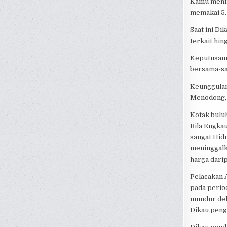
Kamu menim
memakai 5.
Saat ini D
terkait hi
Keputusann
bersama-s
Keunggulan 
Menodong, 
Kotak buluh
Bila Engka
sangat Hid
meninggalk
harga dari
Pelacakan 
pada perio
mundur deka
Dikau peng