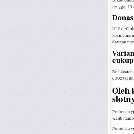
Dikau pand
tenggat 10
Donas
RTP default
kasino men
dengan meni
Varian
cukup
Berdasarka
500x taruh
Oleh 
slotn
Pemeran yg
wajib namp
Pemeran yg