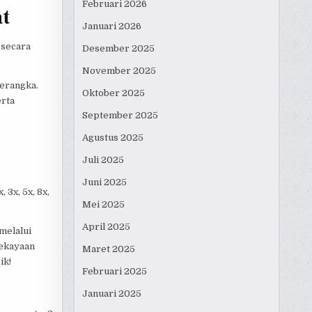
Februari 2026
at
Januari 2026
 secara
Desember 2025
November 2025
kerangka.
Oktober 2025
erta
September 2025
Agustus 2025
Juli 2025
Juni 2025
3x, 5x, 8x,
Mei 2025
April 2025
melalui
Kekayaan
Maret 2025
ik!
Februari 2025
Januari 2025