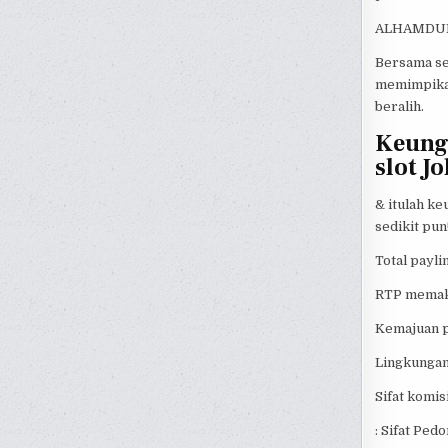
ALHAMDULI
Bersama se
memimpikan
beralih.
Keungg
slot J
& itulah ke
sedikit pun
Total payli
RTP memaka
Kemajuan pe
Lingkungan
Sifat komis
: Sifat Ped