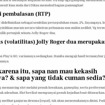
ai ada & mendapat kegiatan terkait. Itu siap dgn gampang mematikan 
 menit kian mula dari Dikau memukul bagian pamungkas!
i pembalasan (RTP)
 didefinisikan sebagai sembilan persepuluhan enam, 2%. Sayangnya, k
yisihkan macam secara taksiran pelunasan nun makin sedikit. Yg term
lik petunjuk wisata Jolly Roger dua.
s (volatilitas) Jolly Roger dua merupak
n Play’n GO, variansnya sedangkan. Hamba menguji hasil termasyhur j
annya.
karena itu, sapa nan mau kekasih
ya? & sapa yang tidak cuman sedia
 memancing slot melalui penuh kesukaan, gameplay, serta preferens
ak adendum. Slot berikut mempunyai penuh kejadian buat ditawarkan.
 melihat ganjaran dewasa (cepat), tak akan menemukannya disini. Pad