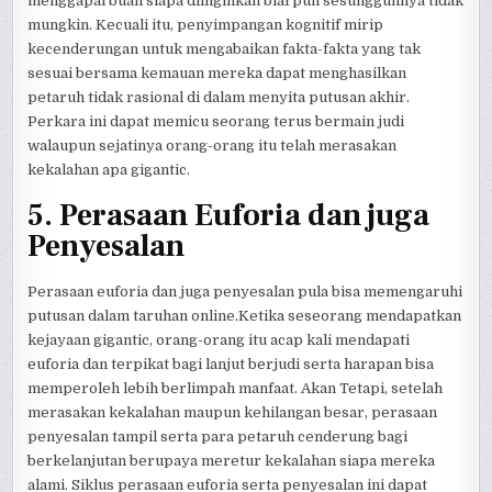
menggapai buah siapa diinginkan biarpun sesungguhnya tidak
mungkin. Kecuali itu, penyimpangan kognitif mirip
kecenderungan untuk mengabaikan fakta-fakta yang tak
sesuai bersama kemauan mereka dapat menghasilkan
petaruh tidak rasional di dalam menyita putusan akhir.
Perkara ini dapat memicu seorang terus bermain judi
walaupun sejatinya orang-orang itu telah merasakan
kekalahan apa gigantic.
5. Perasaan Euforia dan juga
Penyesalan
Perasaan euforia dan juga penyesalan pula bisa memengaruhi
putusan dalam taruhan online.Ketika seseorang mendapatkan
kejayaan gigantic, orang-orang itu acap kali mendapati
euforia dan terpikat bagi lanjut berjudi serta harapan bisa
memperoleh lebih berlimpah manfaat. Akan Tetapi, setelah
merasakan kekalahan maupun kehilangan besar, perasaan
penyesalan tampil serta para petaruh cenderung bagi
berkelanjutan berupaya meretur kekalahan siapa mereka
alami. Siklus perasaan euforia serta penyesalan ini dapat