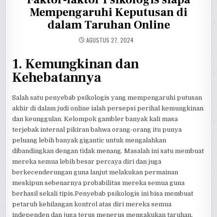
Mempengaruhi Keputusan di
dalam Taruhan Online
AGUSTUS 27, 2024
1. Kemungkinan dan
Kehebatannya
Salah satu penyebab psikologis yang mempengaruhi putusan
akhir di dalam judi online ialah persepsi perihal kemungkinan
dan keunggulan. Kelompok gambler banyak kali masa
terjebak internal pikiran bahwa orang-orang itu punya
peluang lebih banyak gigantic untuk mengalahkan
dibandingkan dengan tidak menang. Masalah ini satu membuat
mereka semua lebih besar percaya diri dan juga
berkecenderungan guna lanjut melakukan permainan
meskipun sebenarnya probabilitas mereka semua guna
berhasil sekali tipis.Penyebab psikologis ini bisa membuat
petaruh kehilangan kontrol atas diri mereka semua
independen dan juga terus menerus mengakukan taruhan,