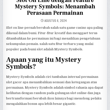
Slot On Line dengan Feature
TERBAIK
TERBAIK
TERBAIK
Mystery Symbols: Menambah
Perasaan Permainan
AGUSTUS 6, 2024
Slot on line pernah berubah salah satu game casino apa paling
dikenal dalam bumi. Fitur-fitur kreatif dan menggaet terus
ditambahkan ke permainan ini bagi menaikkan pengetahuan
sekumpulan pemain. salah satu fitur terbaru yang mulai
populer pada bumi slot adalah Mystery Symbols.
Apaan yang itu Mystery
Symbols?
Mystery Symbols adalah ciri tambahan internal permainan
slot gacor apa menambahkan sensasi dan ketegangan atas
permainan. Mystery Symbols adalah simbol rahasia apa dapat
kelihatan dengan random pada gulungan slot online dan juga
bertransformasi berubah ikon lainnya bagi menolong pelaku
mengalahkan bonus apa lebih besar gigantic.