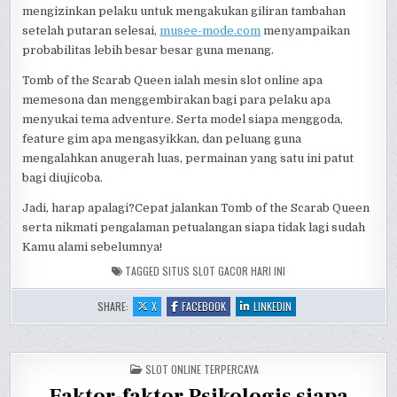
mengizinkan pelaku untuk mengakukan giliran tambahan
setelah putaran selesai,
musee-mode.com
menyampaikan
probabilitas lebih besar besar guna menang.
Tomb of the Scarab Queen ialah mesin slot online apa
memesona dan menggembirakan bagi para pelaku apa
menyukai tema adventure. Serta model siapa menggoda,
feature gim apa mengasyikkan, dan peluang guna
mengalahkan anugerah luas, permainan yang satu ini patut
bagi diujicoba.
Jadi, harap apalagi?Cepat jalankan Tomb of the Scarab Queen
serta nikmati pengalaman petualangan siapa tidak lagi sudah
Kamu alami sebelumnya!
TAGGED
SITUS SLOT GACOR HARI INI
:
:
:
SHARE:
X
FACEBOOK
LINKEDIN
TOMB
TOMB
TOMB
OF
OF
OF
THE
THE
THE
SCARAB
SCARAB
SCARAB
QUEEN
QUEEN
QUEEN
POSTED
SLOT ONLINE TERPERCAYA
SLOT
SLOT
SLOT
IN
GACOR
GACOR
GACOR
Faktor-faktor Psikologis siapa
TINJAUAN
TINJAUAN
TINJAUAN