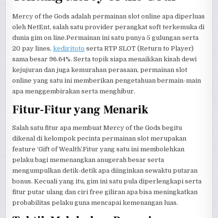
Mercy of the Gods adalah permainan slot online apa diperluas
oleh NetEnt, salah satu provider perangkat soft terkemuka di
dunia gim on line.Permainan ini satu punya 5 gulungan serta
20 pay lines,
kediritoto
serta RTP SLOT (Return to Player)
sama besar 96.64%. Serta topik siapa menaikkan kisah dewi
kejujuran dan juga kemurahan perasaan, permainan slot
online yang satu ini memberikan pengetahuan bermain-main
apa menggembirakan serta menghibur.
Fitur-Fitur yang Menarik
Salah satu fitur apa membuat Mercy of the Gods begitu
dikenal di kelompok pecinta permainan slot merupakan
feature ‘Gift of Wealth’.Fitur yang satu ini membolehkan
pelaku bagi memenangkan anugerah besar serta
mengumpulkan detik-detik apa diinginkan sewaktu putaran
bonus. Kecuali yang itu, gim ini satu pula diperlengkapi serta
fitur putar ulang dan ciri free giliran apa bisa meningkatkan
probabilitas pelaku guna mencapai kemenangan luas.