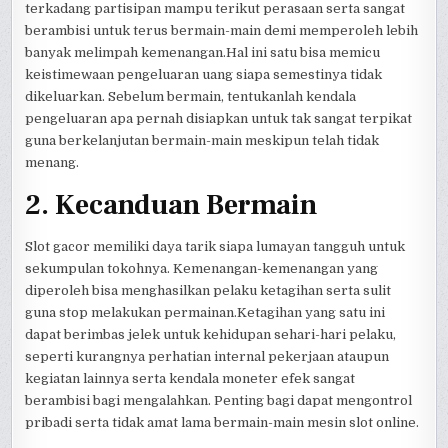
terkadang partisipan mampu terikut perasaan serta sangat
berambisi untuk terus bermain-main demi memperoleh lebih
banyak melimpah kemenangan.Hal ini satu bisa memicu
keistimewaan pengeluaran uang siapa semestinya tidak
dikeluarkan. Sebelum bermain, tentukanlah kendala
pengeluaran apa pernah disiapkan untuk tak sangat terpikat
guna berkelanjutan bermain-main meskipun telah tidak
menang.
2. Kecanduan Bermain
Slot gacor memiliki daya tarik siapa lumayan tangguh untuk
sekumpulan tokohnya. Kemenangan-kemenangan yang
diperoleh bisa menghasilkan pelaku ketagihan serta sulit
guna stop melakukan permainan.Ketagihan yang satu ini
dapat berimbas jelek untuk kehidupan sehari-hari pelaku,
seperti kurangnya perhatian internal pekerjaan ataupun
kegiatan lainnya serta kendala moneter efek sangat
berambisi bagi mengalahkan. Penting bagi dapat mengontrol
pribadi serta tidak amat lama bermain-main mesin slot online.