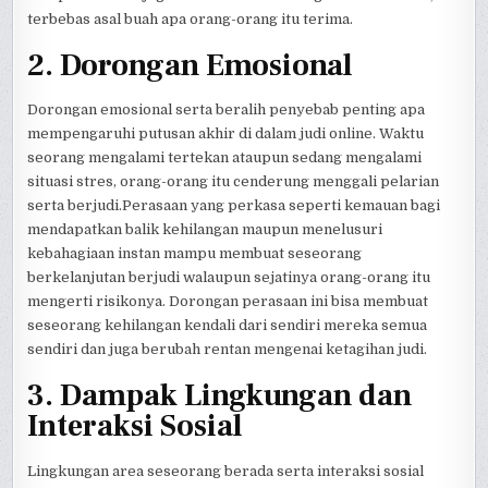
terbebas asal buah apa orang-orang itu terima.
2. Dorongan Emosional
Dorongan emosional serta beralih penyebab penting apa
mempengaruhi putusan akhir di dalam judi online. Waktu
seorang mengalami tertekan ataupun sedang mengalami
situasi stres, orang-orang itu cenderung menggali pelarian
serta berjudi.Perasaan yang perkasa seperti kemauan bagi
mendapatkan balik kehilangan maupun menelusuri
kebahagiaan instan mampu membuat seseorang
berkelanjutan berjudi walaupun sejatinya orang-orang itu
mengerti risikonya. Dorongan perasaan ini bisa membuat
seseorang kehilangan kendali dari sendiri mereka semua
sendiri dan juga berubah rentan mengenai ketagihan judi.
3. Dampak Lingkungan dan
Interaksi Sosial
Lingkungan area seseorang berada serta interaksi sosial