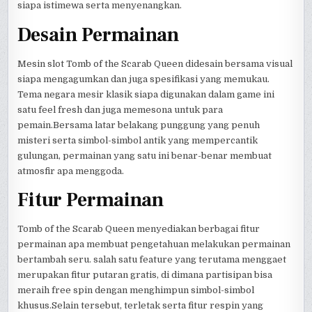
siapa istimewa serta menyenangkan.
Desain Permainan
Mesin slot Tomb of the Scarab Queen didesain bersama visual
siapa mengagumkan dan juga spesifikasi yang memukau.
Tema negara mesir klasik siapa digunakan dalam game ini
satu feel fresh dan juga memesona untuk para
pemain.Bersama latar belakang punggung yang penuh
misteri serta simbol-simbol antik yang mempercantik
gulungan, permainan yang satu ini benar-benar membuat
atmosfir apa menggoda.
Fitur Permainan
Tomb of the Scarab Queen menyediakan berbagai fitur
permainan apa membuat pengetahuan melakukan permainan
bertambah seru. salah satu feature yang terutama menggaet
merupakan fitur putaran gratis, di dimana partisipan bisa
meraih free spin dengan menghimpun simbol-simbol
khusus.Selain tersebut, terletak serta fitur respin yang