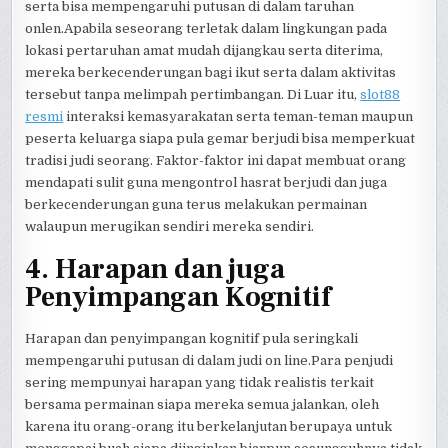
serta bisa mempengaruhi putusan di dalam taruhan
onlen.Apabila seseorang terletak dalam lingkungan pada
lokasi pertaruhan amat mudah dijangkau serta diterima,
mereka berkecenderungan bagi ikut serta dalam aktivitas
tersebut tanpa melimpah pertimbangan. Di Luar itu,
slot88
resmi
interaksi kemasyarakatan serta teman-teman maupun
peserta keluarga siapa pula gemar berjudi bisa memperkuat
tradisi judi seorang. Faktor-faktor ini dapat membuat orang
mendapati sulit guna mengontrol hasrat berjudi dan juga
berkecenderungan guna terus melakukan permainan
walaupun merugikan sendiri mereka sendiri.
4. Harapan dan juga
Penyimpangan Kognitif
Harapan dan penyimpangan kognitif pula seringkali
mempengaruhi putusan di dalam judi on line.Para penjudi
sering mempunyai harapan yang tidak realistis terkait
bersama permainan siapa mereka semua jalankan, oleh
karena itu orang-orang itu berkelanjutan berupaya untuk