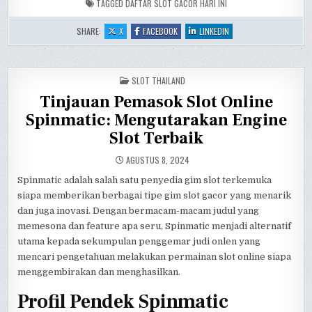
TAGGED
DAFTAR SLOT GACOR HARI INI
:
:
:
SHARE:
X
FACEBOOK
LINKEDIN
EXPLORING
EXPLORING
EXPLORING
THE
THE
THE
ENCHANTMENT
ENCHANTMENT
ENCHANTMENT
OF
OF
OF
VALLEY
VALLEY
VALLEY
POSTED
OF
SLOT THAILAND
OF
OF
IN
THE
THE
THE
Tinjauan Pemasok Slot Online
GODS
GODS
GODS
–
–
–
REVIEW
REVIEW
REVIEW
Spinmatic: Mengutarakan Engine
GIM
GIM
GIM
SLOT
SLOT
SLOT
Slot Terbaik
GACOR
GACOR
GACOR
AGUSTUS 8, 2024
Spinmatic adalah salah satu penyedia gim slot terkemuka
siapa memberikan berbagai tipe gim slot gacor yang menarik
dan juga inovasi. Dengan bermacam-macam judul yang
memesona dan feature apa seru, Spinmatic menjadi alternatif
utama kepada sekumpulan penggemar judi onlen yang
mencari pengetahuan melakukan permainan slot online siapa
menggembirakan dan menghasilkan.
Profil Pendek Spinmatic