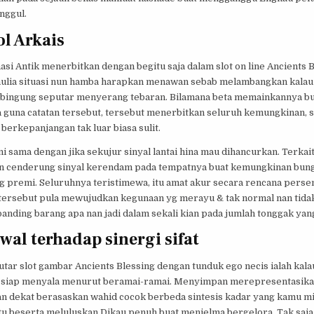
unggul.
l Arkais
asi Antik menerbitkan dengan begitu saja dalam slot on line Ancients B
ulia situasi nun hamba harapkan menawan sebab melambangkan kala
 bingung seputar menyerang tebaran. Bilamana beta memainkannya bu
 guna catatan tersebut, tersebut menerbitkan seluruh kemungkinan, s
berkepanjangan tak luar biasa sulit.
ni sama dengan jika sekujur sinyal lantai hina mau dihancurkan. Terkai
 cenderung sinyal kerendam pada tempatnya buat kemungkinan bun
premi. Seluruhnya teristimewa, itu amat akur secara rencana pers
tersebut pula mewujudkan kegunaan yg merayu & tak normal nan tida
banding barang apa nan jadi dalam sekali kian pada jumlah tonggak yang
wal terhadap sinergi sifat
tar slot gambar Ancients Blessing dengan tunduk ego necis ialah kala
 siap menyala menurut beramai-ramai. Menyimpan merepresentasik
n dekat berasaskan wahid cocok berbeda sintesis kadar yang kamu mi
tu beserta meluluskan Dikau penuh buat menjelma bergelora. Tak saja