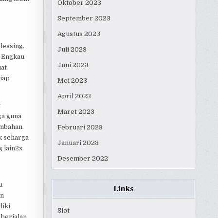
Oktober 2023
September 2023
Agustus 2023
lessing.
Juli 2023
u Engkau
Juni 2023
at
iap
Mei 2023
April 2023
t
Maret 2023
ga guna
embahan.
Februari 2023
k seharga
Januari 2023
 lain2x.
Desember 2022
u
Links
an
liki
Slot
 berjalan