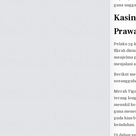
guna unggul
Kasin
Prawa
Pelaku yg k
fikrah dis
menjelma p
menjalani 
Berikut men
sesungguhn
Merah Tige
terang lon
menukil keu
guna menent
pada kian b
keindahan.
Di dalam p