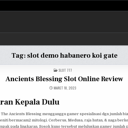
Tag:
slot demo habanero koi gate
POSTED
SLOT 777
IN
Ancients Blessing Slot Online Review
MARET 18, 2023
ran Kepala Dulu
e The Ancients Blessing mengganggu gamer spesialisasi dgn jumlah bi
eniti bermacam2 mitologi. Cerberus, Medusa, raja hutan, & naga berk
mpak pada lingkaran. Sosok kuno tersebut meluluskan gamer jumlah