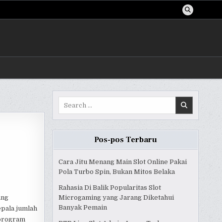
Search
for:
Pos-pos Terbaru
Cara Jitu Menang Main Slot Online Pakai
Pola Turbo Spin, Bukan Mitos Belaka
Rahasia Di Balik Popularitas Slot
ang
Microgaming yang Jarang Diketahui
Banyak Pemain
epala jumlah
 program