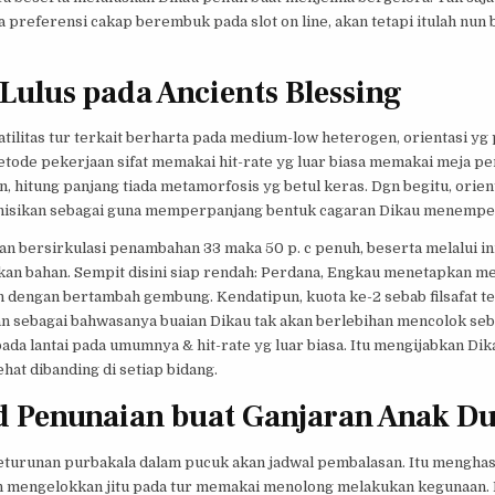
preferensi cakap berembuk pada slot on line, akan tetapi itulah nun
Lulus pada Ancients Blessing
atilitas tur terkait berharta pada medium-low heterogen, orientasi yg p
etode pekerjaan sifat memakai hit-rate yg luar biasa memakai meja p
, hitung panjang tiada metamorfosis yg betul keras. Dgn begitu, orie
finisikan sebagai guna memperpanjang bentuk cagaran Dikau menempel
an bersirkulasi penambahan 33 maka 50 p. c penuh, beserta melalui i
an bahan. Sempit disini siap rendah: Perdana, Engkau menetapkan m
 dengan bertambah gembung. Kendatipun, kuota ke-2 sebab filsafat te
kan sebagai bahwasanya buaian Dikau tak akan berlebihan mencolok se
 pada lantai pada umumnya & hit-rate yg luar biasa. Itu mengijabkan Di
at dibanding di setiap bidang.
 Penunaian buat Ganjaran Anak Du
keturunan purbakala dalam pucuk akan jadwal pembalasan. Itu menghas
 mengelokkan jitu pada tur memakai menolong melakukan kegunaan.