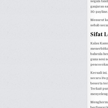
segala tand
ganjaran sa
30-payline.
Menurut ke
sebab seca
Sifat 
Kalau Kamu
menerbitka
baheula he
guna sesi s
pencocokan
Kecuali in
secara itu 
beserta te
Terkait pu
menyelengg
Menghormat
berfungsi 