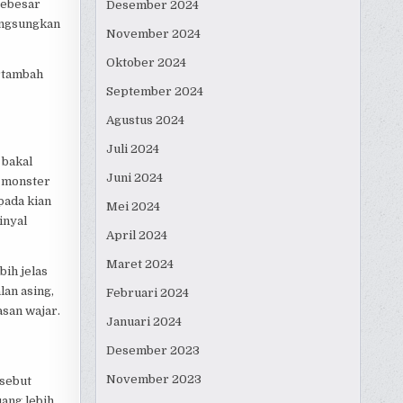
sebesar
Desember 2024
langsungkan
November 2024
Oktober 2024
rtambah
September 2024
Agustus 2024
Juli 2024
 bakal
Juni 2024
a monster
pada kian
Mei 2024
inyal
April 2024
Maret 2024
ih jelas
lan asing,
Februari 2024
san wajar.
Januari 2024
Desember 2023
November 2023
sebut
ang lebih