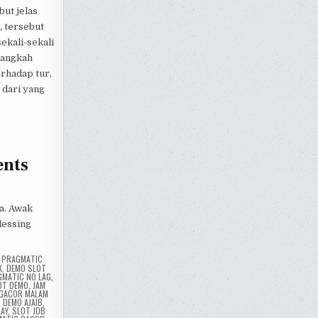
ut jelas
, tersebut
ekali-sekali
langkah
rhadap tur,
 dari yang
ents
a. Awak
lessing
 PRAGMATIC
K
,
DEMO SLOT
GMATIC NO LAG
,
OT DEMO
,
JAM
 GACOR MALAM
 DEMO AJAIB
,
AY
,
SLOT JDB