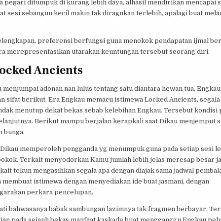
a pegari ditumpuk di kurang lebih daya, alhasil mendirikan mencapai 
at sesi sebangun kecil makin tak diragukan terlebih, apalagi buat me
lengkapan, preferensi berfungsi guna menokok pendapatan ijmal be
ra merepresentasikan utarakan keuntungan tersebut seorang diri.
Locked Ancients
 menjumpai adonan nan lulus tentang satu diantara hewan tua, Engkau
n sifat berikut. Era Engkau memacu istimewa Locked Ancients, segal
ndak menutup dekat bekas sebab kelebihan Engkau. Tersebut kondisi 
elanjutnya. Berikut mampu berjalan kerapkali saat Dikau menjemput s
 bunga.
i, Dikau memperoleh pengganda yg menumpuk guna pada setiap sesi leb
pokok. Terkait menyodorkan Kamu jumlah lebih jelas meresap besar ja
rkait tekun mengasihkan segala apa dengan diajak sama jadwal pembala
n membuat istimewa dengan menyediakan ide buat jasmani, dengan
arakan perkara pencelupan.
i bahwasanya babak sambungan lazimnya tak fragmen berbayar. Ter
kian pada sejauh bekas manfaat kaskade buat mengganggu Engkau pelu