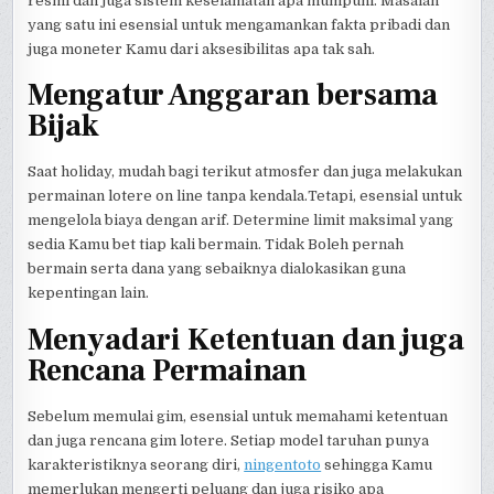
resmi dan juga sistem keselamatan apa mumpuni. Masalah
yang satu ini esensial untuk mengamankan fakta pribadi dan
juga moneter Kamu dari aksesibilitas apa tak sah.
Mengatur Anggaran bersama
Bijak
Saat holiday, mudah bagi terikut atmosfer dan juga melakukan
permainan lotere on line tanpa kendala.Tetapi, esensial untuk
mengelola biaya dengan arif. Determine limit maksimal yang
sedia Kamu bet tiap kali bermain. Tidak Boleh pernah
bermain serta dana yang sebaiknya dialokasikan guna
kepentingan lain.
Menyadari Ketentuan dan juga
Rencana Permainan
Sebelum memulai gim, esensial untuk memahami ketentuan
dan juga rencana gim lotere. Setiap model taruhan punya
karakteristiknya seorang diri,
ningentoto
sehingga Kamu
memerlukan mengerti peluang dan juga risiko apa