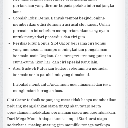
pertaruhan yang diretur kepada pelaku internal jangka
lama.
Cobalah Edisi Demo: Banyak tempat berjudi online
memberikan edisi demonstrasi asal slot gacor. Ujilah
permainan ini sebelum mempertaruhkan uang nyata
untuk menyadari prosedur dan ciri gim.
Periksa Fitur Bonus: Slot Gacor bersama ciri bonus
yang memesona mampu meningkatkan pengalaman
bermain-main Engkau. Cari mengerti tentang putaran
cuma-cuma, ikon liar, dan ciri spesial yang lain.
Atur Budget: Putuskan budget sebelumnya memulai
bermain serta patuhi limit yang dimaksud.
Ini bakal membantu Anda menyusun finansial dan juga
menghindari kerugian luas.
Slot Gacor terbaik sepanjang masa tidak hanya memberikan
peluang mengalahkan siapa tinggi akan tetapi serta
pengalaman melakukan permainan siapa menggembirakan.
Dari Mega Moolah siapa ikonik sampai Starburst siapa
sederhana, masing-masing gim memiliki tenaga tariknya