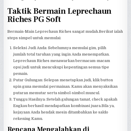
Taktik Bermain Leprechaun
Riches PG Soft
Bermain-Main Leprechaun Riches sangat mudah.Berikut ialah
steps simpel untuk memulai:
Seleksi Judi Anda: Sebelumnya memulai gim, pilih
jumlah total taruhan yang ingin Anda menempatkan.
Leprechaun Riches menawarkan bermacam-macam
opsi judi untuk mencukupi kepentingan semua tipe
pemain.
Putar Gulungan: Selepas menetapkan judi, klik button
spin guna memulai permainan. Kamu akan menyaksikan
putaran memutar serta simbol-simbol muncul.
Tunggu Hasilnya: Setelah gulungan tamat, check apakah
Engkau berhasil mendapatkan kombinasi juara.Bila ya,
kejayaan Anda hendak mesin ditambahkan ke saldo
rekening Kamu.
Rencana Mengalahkan di