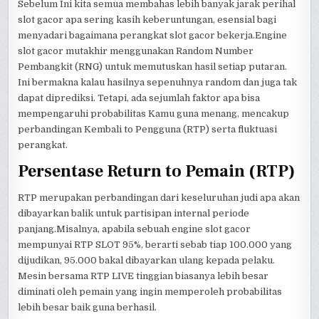
Sebelum Ini kita semua membahas lebih banyak jarak perihal
slot gacor apa sering kasih keberuntungan, esensial bagi
menyadari bagaimana perangkat slot gacor bekerja.Engine
slot gacor mutakhir menggunakan Random Number
Pembangkit (RNG) untuk memutuskan hasil setiap putaran.
Ini bermakna kalau hasilnya sepenuhnya random dan juga tak
dapat diprediksi. Tetapi, ada sejumlah faktor apa bisa
mempengaruhi probabilitas Kamu guna menang, mencakup
perbandingan Kembali to Pengguna (RTP) serta fluktuasi
perangkat.
Persentase Return to Pemain (RTP)
RTP merupakan perbandingan dari keseluruhan judi apa akan
dibayarkan balik untuk partisipan internal periode
panjang.Misalnya, apabila sebuah engine slot gacor
mempunyai RTP SLOT 95%, berarti sebab tiap 100.000 yang
dijudikan, 95.000 bakal dibayarkan ulang kepada pelaku.
Mesin bersama RTP LIVE tinggian biasanya lebih besar
diminati oleh pemain yang ingin memperoleh probabilitas
lebih besar baik guna berhasil.