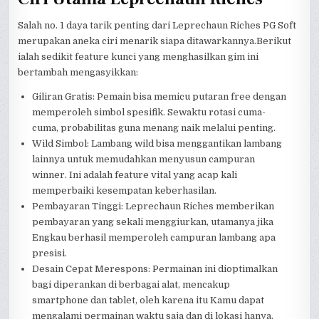
Salah no. 1 daya tarik penting dari Leprechaun Riches PG Soft
merupakan aneka ciri menarik siapa ditawarkannya.Berikut
ialah sedikit feature kunci yang menghasilkan gim ini
bertambah mengasyikkan:
Giliran Gratis: Pemain bisa memicu putaran free dengan
memperoleh simbol spesifik. Sewaktu rotasi cuma-
cuma, probabilitas guna menang naik melalui penting.
Wild Simbol: Lambang wild bisa menggantikan lambang
lainnya untuk memudahkan menyusun campuran
winner. Ini adalah feature vital yang acap kali
memperbaiki kesempatan keberhasilan.
Pembayaran Tinggi: Leprechaun Riches memberikan
pembayaran yang sekali menggiurkan, utamanya jika
Engkau berhasil memperoleh campuran lambang apa
presisi.
Desain Cepat Merespons: Permainan ini dioptimalkan
bagi diperankan di berbagai alat, mencakup
smartphone dan tablet, oleh karena itu Kamu dapat
mengalami permainan waktu saja dan di lokasi hanya.