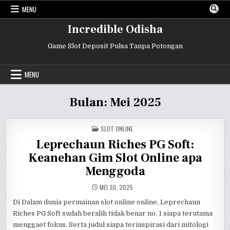
Skip
MENU
to
content
Incredible Odisha
Game Slot Deposit Pulsa Tanpa Potongan
MENU
Bulan:
Mei 2025
POSTED
SLOT ONLINE
IN
Leprechaun Riches PG Soft:
Keanehan Gim Slot Online apa
Menggoda
MEI 30, 2025
Di Dalam dunia permainan slot online online, Leprechaun
Riches PG Soft sudah beralih tidak benar no. 1 siapa terutama
menggaet fokus. Serta judul siapa terinspirasi dari mitologi