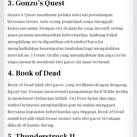
3. Gonzo’s Quest
Gonzo’s Quest membawa pelaku internal petualangan
bersama Gonzo, satu orang penjelajah siapa menggali
kekayaan nama. Dengan ciri Avalanche yang inovatif, setiap
masa pemain mendapatkan keberhasilan, lambang bakal
menghilang serta digantikan oleh simbol baru.Ini
menghadiahkan kesempatan tambahan bagi mengalahkan
internal no. 1 rotasi. Grafis yang menakjubkan dan juga cerita
siapa menarik membuat slot gacor ini amat terkenal.
4. Book of Dead
Book of Dead ialah slot gacor yang terilhami dengan dongeng
Egypt tua. Pemain mencermati pengalaman Rich Wilde ketika
ia menelusuri kekayaan istilah. Ciri Free Spins dan juga
simbol istimewa menghasilkan gim ini makin menggaet.
Bersama kapasitas keberhasilan apa tinggian, Book of Dead
sudah beralih tidak benar nomor satu slot gacor terutama
dilacak di kasino daring.
5. Thunderstruck II