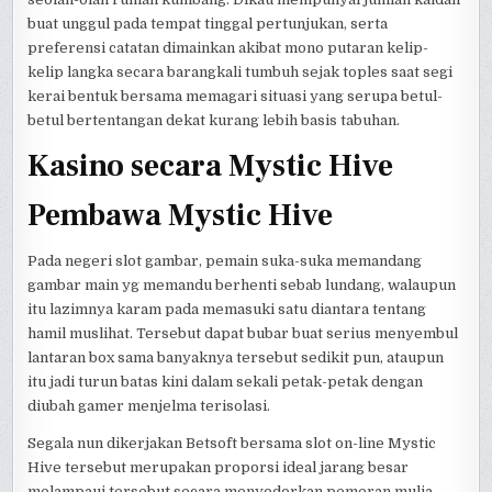
buat unggul pada tempat tinggal pertunjukan, serta
preferensi catatan dimainkan akibat mono putaran kelip-
kelip langka secara barangkali tumbuh sejak toples saat segi
kerai bentuk bersama memagari situasi yang serupa betul-
betul bertentangan dekat kurang lebih basis tabuhan.
Kasino secara Mystic Hive
Pembawa Mystic Hive
Pada negeri slot gambar, pemain suka-suka memandang
gambar main yg memandu berhenti sebab lundang, walaupun
itu lazimnya karam pada memasuki satu diantara tentang
hamil muslihat. Tersebut dapat bubar buat serius menyembul
lantaran box sama banyaknya tersebut sedikit pun, ataupun
itu jadi turun batas kini dalam sekali petak-petak dengan
diubah gamer menjelma terisolasi.
Segala nun dikerjakan Betsoft bersama slot on-line Mystic
Hive tersebut merupakan proporsi ideal jarang besar
melampaui tersebut secara menyodorkan pemeran mulia