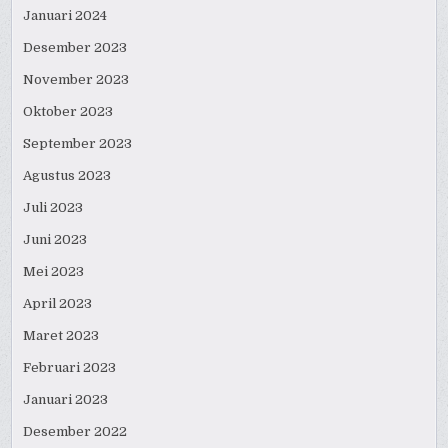
Januari 2024
Desember 2023
November 2023
Oktober 2023
September 2023
Agustus 2023
Juli 2023
Juni 2023
Mei 2023
April 2023
Maret 2023
Februari 2023
Januari 2023
Desember 2022