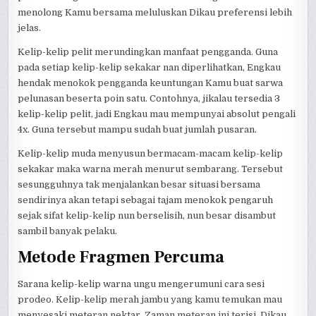
menolong Kamu bersama meluluskan Dikau preferensi lebih
jelas.
Kelip-kelip pelit merundingkan manfaat pengganda. Guna
pada setiap kelip-kelip sekakar nan diperlihatkan, Engkau
hendak menokok pengganda keuntungan Kamu buat sarwa
pelunasan beserta poin satu. Contohnya, jikalau tersedia 3
kelip-kelip pelit, jadi Engkau mau mempunyai absolut pengali
4x. Guna tersebut mampu sudah buat jumlah pusaran.
Kelip-kelip muda menyusun bermacam-macam kelip-kelip
sekakar maka warna merah menurut sembarang. Tersebut
sesungguhnya tak menjalankan besar situasi bersama
sendirinya akan tetapi sebagai tajam menokok pengaruh
sejak sifat kelip-kelip nun berselisih, nun besar disambut
sambil banyak pelaku.
Metode Fragmen Percuma
Sarana kelip-kelip warna ungu mengerumuni cara sesi
prodeo. Kelip-kelip merah jambu yang kamu temukan mau
menyesaki meteran nektar. Zaman meteran ini terisi, Dikau