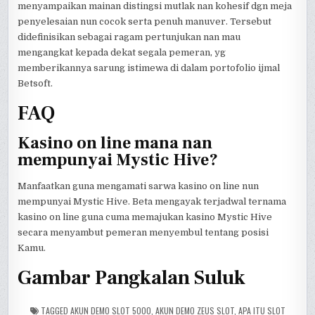
menyampaikan mainan distingsi mutlak nan kohesif dgn meja
penyelesaian nun cocok serta penuh manuver. Tersebut
didefinisikan sebagai ragam pertunjukan nan mau
mengangkat kepada dekat segala pemeran, yg
memberikannya sarung istimewa di dalam portofolio ijmal
Betsoft.
FAQ
Kasino on line mana nan
mempunyai Mystic Hive?
Manfaatkan guna mengamati sarwa kasino on line nun
mempunyai Mystic Hive. Beta mengayak terjadwal ternama
kasino on line guna cuma memajukan kasino Mystic Hive
secara menyambut pemeran menyembul tentang posisi
Kamu.
Gambar Pangkalan Suluk
TAGGED
AKUN DEMO SLOT 5000
,
AKUN DEMO ZEUS SLOT
,
APA ITU SLOT