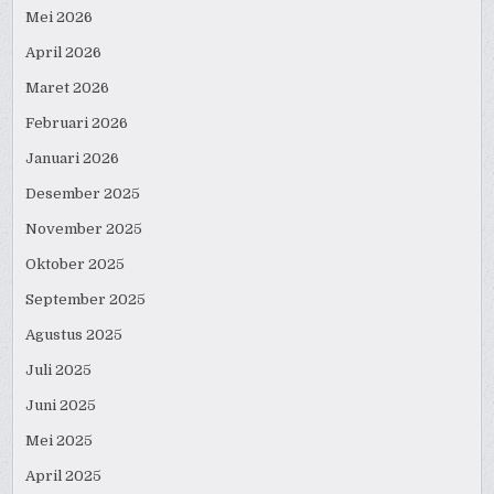
Mei 2026
April 2026
Maret 2026
Februari 2026
Januari 2026
Desember 2025
November 2025
Oktober 2025
September 2025
Agustus 2025
Juli 2025
Juni 2025
Mei 2025
April 2025