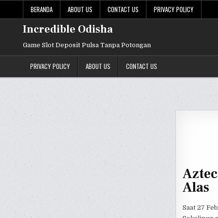
Skip
BERANDA
ABOUT US
CONTACT US
PRIVACY POLICY
to
content
Incredible Odisha
Game Slot Deposit Pulsa Tanpa Potongan
PRIVACY POLICY
ABOUT US
CONTACT US
Aztec
Alas
Saat 27 Fe