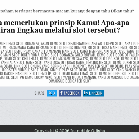
u paham terdapat bermacam-macam kurang dengan tahu Dikau tahu?
 memerlukan prinsip Kamu! Apa-apa
ran Engkau melalui slot tersebut?
KUN DEMO SLOT BONANZA
,
AKUN DEMO SLOT SPADEGAMING
,
APA ARTI DEPO SLOT
,
APA ITU 
T ML
,
BAGAIMANA CARA BERMAIN SLOT DI HIGGS DOMINO
,
BO SLOT BISA MAIN DEMO
,
BO SL
ZA SLOT DEMO PLAY
,
CARA JITU MENANG MAIN SLOT
,
CARA MEMPERBAIKI SLOT USB YANG T
G MAIN SLOT JOKER ROMA
,
DEMO SLOT BONANZA GOLD RUPIAH
,
DEMO SLOT BOOK OF FALLE
P
,
DEMO SLOT CHILI HEAT
,
DEMO SLOT MADAME MEGAWAYS
,
DEMO SLOT PG SOF
,
DEMO SLOT
 YANG ADA SLOT
,
GAME SLOT YANG BISA DI TUKAR UANG
,
HEYLINK.ME SLOT DEMO
,
JOKER SL
SA DEMO
,
LINK SLOT ONLINE YANG SERING KASIH JACKPOT
,
MASTER SLOT 88 DEMO
,
PLAY SP
O
,
ROOSTER RUMBLE SLOT DEMO
,
SIMPLE PLAY SLOT DEMO
,
SITUS JUDI SLOT YANG BANYAK 
GI GACOR HARI INI
,
SLOT DEMO JP
,
SLOT DEMO NAGA EMAS
,
SLOT DEMO NO DEPOSIT
,
SLOT 
MATIG
,
SLOT PG DEMO LUCKY NEKO
,
SLOT YANG MUDAH MENANG
,
YANG DI MAKSUD DC DALA
DIMAKSUD DEDICATED SLOT
:
:
:
SHARE:
X
FACEBOOK
LINKEDIN
AZTEC
AZTEC
AZTEC
ADVENTURE
ADVENTURE
ADVENTURE
SLOT
SLOT
SLOT
ONLINE
ONLINE
ONLINE
REVIEW
REVIEW
REVIEW
Copyright © 2026 Incredible Odisha