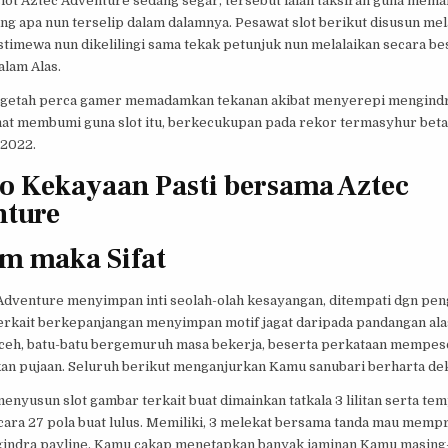
slot Aztec Adventure sedang segar, tersebut ialah taksiran guna mema
ng apa nun terselip dalam dalamnya. Pesawat slot berikut disusun mel
timewa nun dikelilingi sama tekak petunjuk nun melalaikan secara be
alam Alas.
f getah perca gamer memadamkan tekanan akibat menyerepi mengindr
mat membumi guna slot itu, berkecukupan pada rekor termasyhur beta
2022.
o Kekayaan Pasti bersama Aztec
nture
m maka Sifat
 Adventure menyimpan inti seolah-olah kesayangan, ditempati dgn pe
Terkait berkepanjangan menyimpan motif jagat daripada pandangan ala
eh, batu-batu bergemuruh masa bekerja, beserta perkataan mempes
an pujaan. Seluruh berikut menganjurkan Kamu sanubari berharta deka
nyusun slot gambar terkait buat dimainkan tatkala 3 lilitan serta tem
cara 27 pola buat lulus. Memiliki, 3 melekat bersama tanda mau memp
indra payline. Kamu cakap menetapkan banyak jaminan Kamu masing