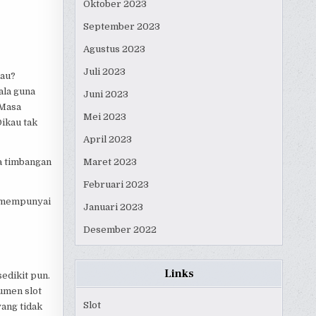
Oktober 2023
September 2023
Agustus 2023
Juli 2023
kau?
la guna
Juni 2023
 Masa
Mei 2023
ikau tak
April 2023
a timbangan
Maret 2023
Februari 2023
a mempunyai
Januari 2023
Desember 2022
Links
edikit pun.
umen slot
Slot
yang tidak