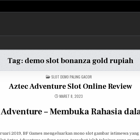
Tag:
demo slot bonanza gold rupiah
POSTED
SLOT DEMO PALING GACOR
IN
Aztec Adventure Slot Online Review
MARET 8, 2023
 Adventure – Membuka Rahasia da
bruari 2019, BF Games mengeluarkan mono slot gambar istimewa yang l