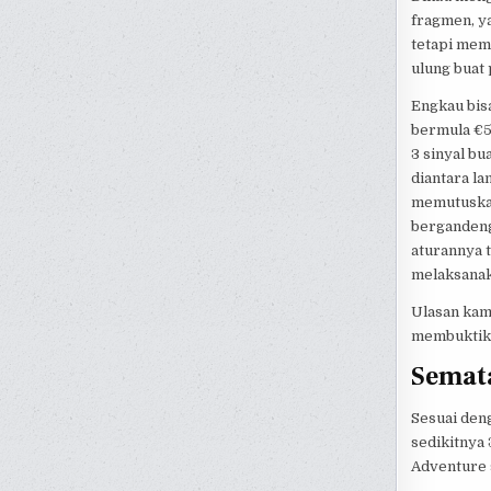
fragmen, ya
tetapi mem
ulung buat 
Engkau bisa
bermula €5
3 sinyal bu
diantara la
memutuskan
bergandenga
aturannya t
melaksanak
Ulasan kam
membuktika
Semat
Sesuai deng
sedikitnya 
Adventure 