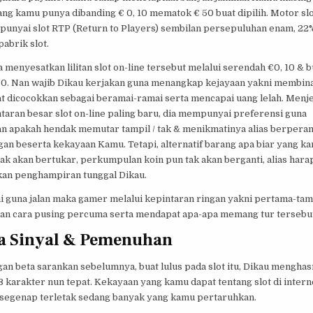
ng kamu punya dibanding € 0, 10 mematok € 50 buat dipilih. Motor slo
punyai slot RTP (Return to Players) sembilan persepuluhan enam, 22%
pabrik slot.
 menyesatkan lilitan slot on-line tersebut melalui serendah €0, 10 & 
0. Nan wajib Dikau kerjakan guna menangkap kejayaan yakni membina
at dicocokkan sebagai beramai-ramai serta mencapai uang lelah. Menj
ntaran besar slot on-line paling baru, dia mempunyai preferensi guna
 apakah hendak memutar tampil / tak & menikmatinya alias berpera
n beserta kekayaan Kamu. Tetapi, alternatif barang apa biar yang ka
ak akan bertukar, perkumpulan koin pun tak akan berganti, alias hara
an penghampiran tunggal Dikau.
i guna jalan maka gamer melalui kepintaran ringan yakni pertama-tam
n cara pusing percuma serta mendapat apa-apa memang tur tersebut
a Sinyal & Pemenuhan
an beta sarankan sebelumnya, buat lulus pada slot itu, Dikau mengha
3 karakter nun tepat. Kekayaan yang kamu dapat tentang slot di intern
segenap terletak sedang banyak yang kamu pertaruhkan.