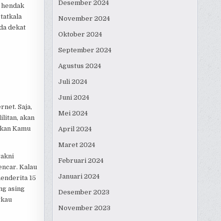
Desember 2024
u hendak
tatkala
November 2024
da dekat
Oktober 2024
September 2024
Agustus 2024
Juli 2024
Juni 2024
net. Saja,
Mei 2024
litan, akan
aikan Kamu
April 2024
Maret 2024
yakni
Februari 2024
ncar. Kalau
Januari 2024
enderita 15
ng asing
Desember 2023
gkau
November 2023