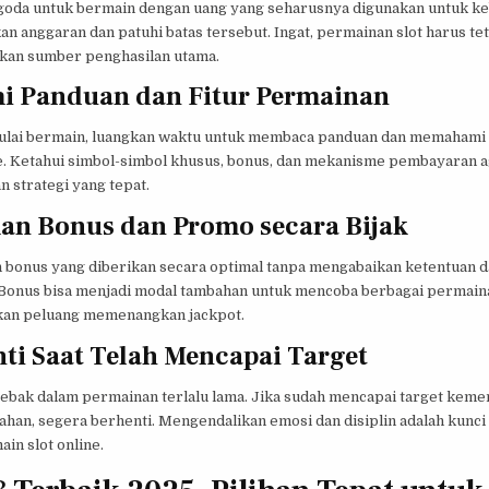
goda untuk bermain dengan uang yang seharusnya digunakan untuk k
kan anggaran dan patuhi batas tersebut. Ingat, permainan slot harus tet
ukan sumber penghasilan utama.
i Panduan dan Fitur Permainan
lai bermain, luangkan waktu untuk membaca panduan dan memahami fi
. Ketahui simbol-simbol khusus, bonus, dan mekanisme pembayaran a
 strategi yang tepat.
an Bonus dan Promo secara Bijak
 bonus yang diberikan secara optimal tanpa mengabaikan ketentuan 
 Bonus bisa menjadi modal tambahan untuk mencoba berbagai permain
an peluang memenangkan jackpot.
ti Saat Telah Mencapai Target
jebak dalam permainan terlalu lama. Jika sudah mencapai target keme
ahan, segera berhenti. Mengendalikan emosi dan disiplin adalah kunci
in slot online.