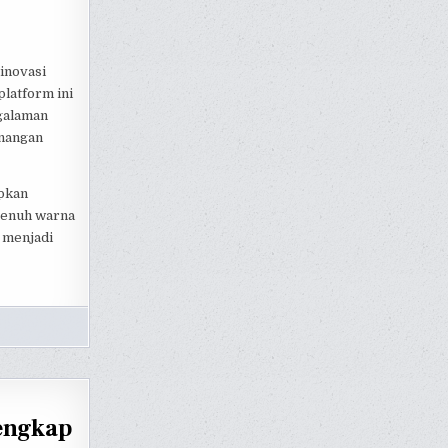
 inovasi
platform ini
ngalaman
enangan
pkan
penuh warna
 menjadi
engkap