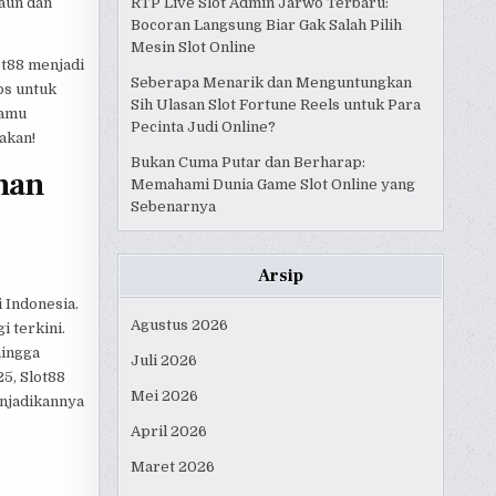
aun dan
RTP Live Slot Admin Jarwo Terbaru:
Bocoran Langsung Biar Gak Salah Pilih
Mesin Slot Online
ot88 menjadi
Seberapa Menarik dan Menguntungkan
ips untuk
Sih Ulasan Slot Fortune Reels untuk Para
kamu
Pecinta Judi Online?
akan!
Bukan Cuma Putar dan Berharap:
han
Memahami Dunia Game Slot Online yang
Sebenarnya
Arsip
 Indonesia.
Agustus 2026
 terkini.
hingga
Juli 2026
5, Slot88
Mei 2026
enjadikannya
April 2026
Maret 2026