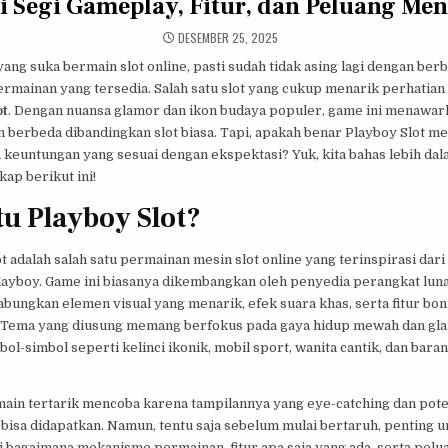
i Segi Gameplay, Fitur, dan Peluang Me
DESEMBER 25, 2025
ang suka bermain slot online, pasti sudah tidak asing lagi dengan ber
ermainan yang tersedia. Salah satu slot yang cukup menarik perhatian
ot
. Dengan nuansa glamor dan ikon budaya populer, game ini menawar
 berbeda dibandingkan slot biasa. Tapi, apakah benar Playboy Slot 
 keuntungan yang sesuai dengan ekspektasi? Yuk, kita bahas lebih da
kap berikut ini!
tu Playboy Slot?
t adalah salah satu permainan mesin slot online yang terinspirasi dari
Playboy. Game ini biasanya dikembangkan oleh penyedia perangkat lun
bungkan elemen visual yang menarik, efek suara khas, serta fitur bo
Tema yang diusung memang berfokus pada gaya hidup mewah dan gl
ol-simbol seperti kelinci ikonik, mobil sport, wanita cantik, dan bara
ain tertarik mencoba karena tampilannya yang eye-catching dan pote
bisa didapatkan. Namun, tentu saja sebelum mulai bertaruh, penting u
 bagaimana mekanisme permainan, fitur apa saja yang ada, serta pel