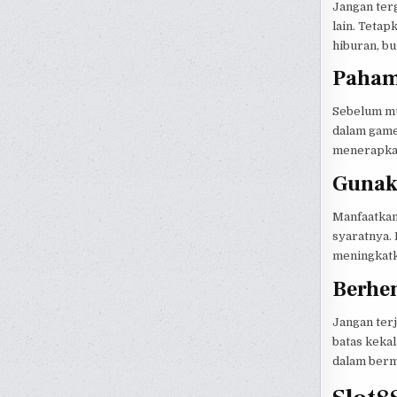
Jangan ter
lain. Tetap
hiburan, b
Paham
Sebelum mu
dalam game
menerapkan
Gunak
Manfaatkan
syaratnya.
meningkatk
Berhen
Jangan ter
batas kekal
dalam berma