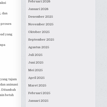
Februari 2026
aksi
Januari 2026
, dan
Desember 2025
 proses
November 2025
Oktober 2025
oad yang
September 2025
anpa
Agustus 2025
Juli 2025
Juni 2025
Mei 2025
April 2025
s yang tajam
dan animasi
Maret 2025
. Ditambah
Februari 2025
ain betah
Januari 2025