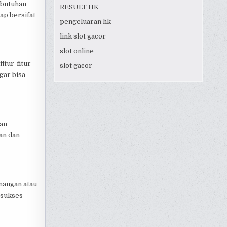
ebutuhan
RESULT HK
ap bersifat
pengeluaran hk
link slot gacor
slot online
tur-fitur
slot gacor
gar bisa
dan
an dan
nangan atau
 sukses