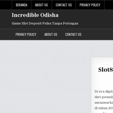
Skip
BERANDA
ABOUT US
CONTACT US
PRIVACY POLICY
to
content
Incredible Odisha
Game Slot Deposit Pulsa Tanpa Potongan
PRIVACY POLICY
ABOUT US
CONTACT US
Slot
Di era digi
dari pemul
menawarkan
di tahun 2