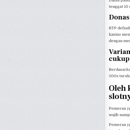
Dikau pand
tenggat 10
Donas
RTP default
kasino men
dengan meni
Varian
cukup
Berdasarka
500x taruh
Oleh 
slotn
Pemeran yg
wajib namp
Pemeran yg