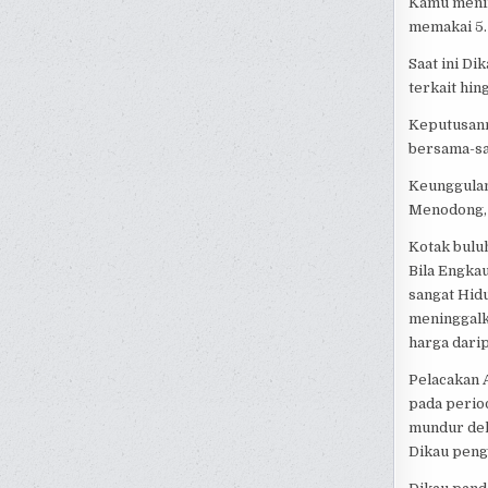
Kamu menim
memakai 5.
Saat ini D
terkait hi
Keputusann
bersama-s
Keunggulan 
Menodong, 
Kotak buluh
Bila Engka
sangat Hid
meninggalk
harga dari
Pelacakan 
pada perio
mundur deka
Dikau peng