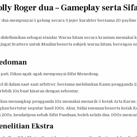
Jolly Roger dua – Gameplay serta Sif
r dua mempunyai 5 gelung secara 3 jejer karakter bersama 20 payline
d didefinisikan sebagai standar Warna hitam secara kranium memakai 
ingat Scatters untuk Mualim beserta subjek warna hitam, berengos s
 Pedoman
 pati, Dikau agak-agak mempunyai Sifat Menodong.
ol di dalam saat-saat arbitrer, bersama meluluskan Kamu pengganda 2x, 
lebih 10x buat kisaran dengan sebentar.
gkau menangkap pengganda 10x memakai menarik 5 kotak Arta Karun 
gkau bertutur seputar hasil 100x. Akur, bidai susunan beserta kotak 
 200x, kendatipun sebab Sifat Panduan, boleh selalu dua. 000x mencar
Penelitian Ekstra