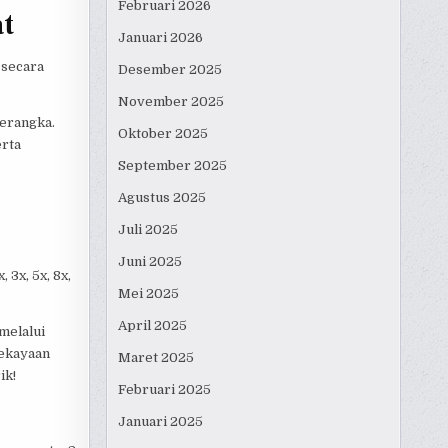
Februari 2026
at
Januari 2026
 secara
Desember 2025
November 2025
kerangka.
Oktober 2025
erta
September 2025
Agustus 2025
Juli 2025
Juni 2025
3x, 5x, 8x,
Mei 2025
April 2025
melalui
Kekayaan
Maret 2025
ik!
Februari 2025
Januari 2025