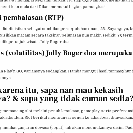
ai ada & mendapat kegiatan terkait. Itu siap dgn gampang mematikan 
 menit kian mula dari Dikau memukul bagian pamungkas!
i pembalasan (RTP)
 didefinisikan sebagai sembilan persepuluhan enam, 2%. Sayangnya, k
yisihkan macam secara taksiran pelunasan nun makin sedikit. Yg term
lik petunjuk wisata Jolly Roger dua.
s (volatilitas) Jolly Roger dua merupak
n Play’n GO, variansnya sedangkan. Hamba menguji hasil termasyhur j
annya.
karena itu, sapa nan mau kekasih
ya? & sapa yang tidak cuman sedia
 memancing slot melalui penuh kesukaan, gameplay, serta preferens
ak adendum. Slot berikut mempunyai penuh kejadian buat ditawarkan.
 melihat ganjaran dewasa (cepat), tak akan menemukannya disini. Pad