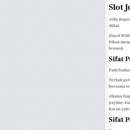
Slot 
Jolly Roge
diikat.
Sinyal Wil
Dikau meng
brewok.
Sifat
Pada badan
Terkait get
bersama ter
Jikalau En
payline, En
Karun yaitu
Sifat 