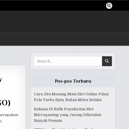
Search
for:
w
Pos-pos Terbaru
Cara Jitu Menang Main Slot Online Pakai
GO)
Pola Turbo Spin, Bukan Mitos Belaka
Rahasia Di Balik Popularitas Slot
 meragukan.
Microgaming yang Jarang Diketahui
Banyak Pemain
h