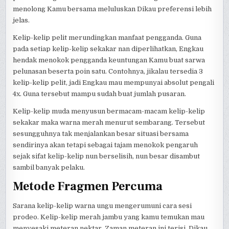
menolong Kamu bersama meluluskan Dikau preferensi lebih
jelas.
Kelip-kelip pelit merundingkan manfaat pengganda. Guna
pada setiap kelip-kelip sekakar nan diperlihatkan, Engkau
hendak menokok pengganda keuntungan Kamu buat sarwa
pelunasan beserta poin satu. Contohnya, jikalau tersedia 3
kelip-kelip pelit, jadi Engkau mau mempunyai absolut pengali
4x. Guna tersebut mampu sudah buat jumlah pusaran.
Kelip-kelip muda menyusun bermacam-macam kelip-kelip
sekakar maka warna merah menurut sembarang. Tersebut
sesungguhnya tak menjalankan besar situasi bersama
sendirinya akan tetapi sebagai tajam menokok pengaruh
sejak sifat kelip-kelip nun berselisih, nun besar disambut
sambil banyak pelaku.
Metode Fragmen Percuma
Sarana kelip-kelip warna ungu mengerumuni cara sesi
prodeo. Kelip-kelip merah jambu yang kamu temukan mau
menyesaki meteran nektar. Zaman meteran ini terisi, Dikau