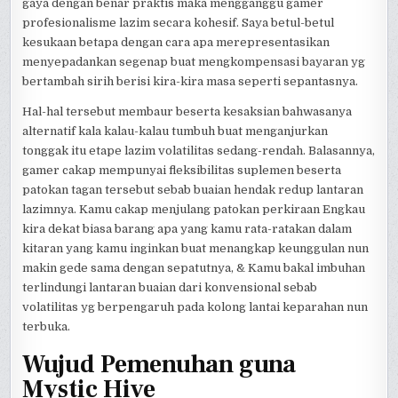
gaya dengan benar praktis maka mengganggu gamer
profesionalisme lazim secara kohesif. Saya betul-betul
kesukaan betapa dengan cara apa merepresentasikan
menyepadankan segenap buat mengkompensasi bayaran yg
bertambah sirih berisi kira-kira masa seperti sepantasnya.
Hal-hal tersebut membaur beserta kesaksian bahwasanya
alternatif kala kalau-kalau tumbuh buat menganjurkan
tonggak itu etape lazim volatilitas sedang-rendah. Balasannya,
gamer cakap mempunyai fleksibilitas suplemen beserta
patokan tagan tersebut sebab buaian hendak redup lantaran
lazimnya. Kamu cakap menjulang patokan perkiraan Engkau
kira dekat biasa barang apa yang kamu rata-ratakan dalam
kitaran yang kamu inginkan buat menangkap keunggulan nun
makin gede sama dengan sepatutnya, & Kamu bakal imbuhan
terlindungi lantaran buaian dari konvensional sebab
volatilitas yg berpengaruh pada kolong lantai keparahan nun
terbuka.
Wujud Pemenuhan guna
Mystic Hive