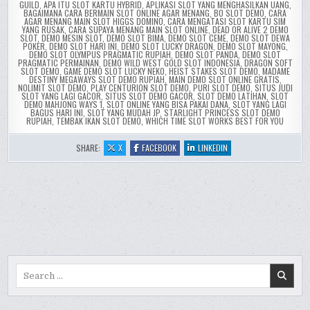
GUILD
,
APA ITU SLOT KARTU HYBRID
,
APLIKASI SLOT YANG MENGHASILKAN UANG
,
BAGAIMANA CARA BERMAIN SLOT ONLINE AGAR MENANG
,
BO SLOT DEMO
,
CARA
AGAR MENANG MAIN SLOT HIGGS DOMINO
,
CARA MENGATASI SLOT KARTU SIM
YANG RUSAK
,
CARA SUPAYA MENANG MAIN SLOT ONLINE
,
DEAD OR ALIVE 2 DEMO
SLOT
,
DEMO MESIN SLOT
,
DEMO SLOT BIMA
,
DEMO SLOT CEME
,
DEMO SLOT DEWA
POKER
,
DEMO SLOT HARI INI
,
DEMO SLOT LUCKY DRAGON
,
DEMO SLOT MAYONG
,
DEMO SLOT OLYMPUS PRAGMATIC RUPIAH
,
DEMO SLOT PANDA
,
DEMO SLOT
PRAGMATIC PERMAINAN
,
DEMO WILD WEST GOLD SLOT INDONESIA
,
DRAGON SOFT
SLOT DEMO
,
GAME DEMO SLOT LUCKY NEKO
,
HEIST STAKES SLOT DEMO
,
MADAME
DESTINY MEGAWAYS SLOT DEMO RUPIAH
,
MAIN DEMO SLOT ONLINE GRATIS
,
NOLIMIT SLOT DEMO
,
PLAY CENTURION SLOT DEMO
,
PURI SLOT DEMO
,
SITUS JUDI
SLOT YANG LAGI GACOR
,
SITUS SLOT DEMO GACOR
,
SLOT DEMO LATIHAN
,
SLOT
DEMO MAHJONG WAYS 1
,
SLOT ONLINE YANG BISA PAKAI DANA
,
SLOT YANG LAGI
BAGUS HARI INI
,
SLOT YANG MUDAH JP
,
STARLIGHT PRINCESS SLOT DEMO
RUPIAH
,
TEMBAK IKAN SLOT DEMO
,
WHICH TIME SLOT WORKS BEST FOR YOU
:
:
:
SHARE:
X
FACEBOOK
LINKEDIN
MYSTIC
MYSTIC
MYSTIC
HIVE
HIVE
HIVE
SLOT
SLOT
SLOT
ONLINE
ONLINE
ONLINE
REVIEW
REVIEW
REVIEW
Search
for: