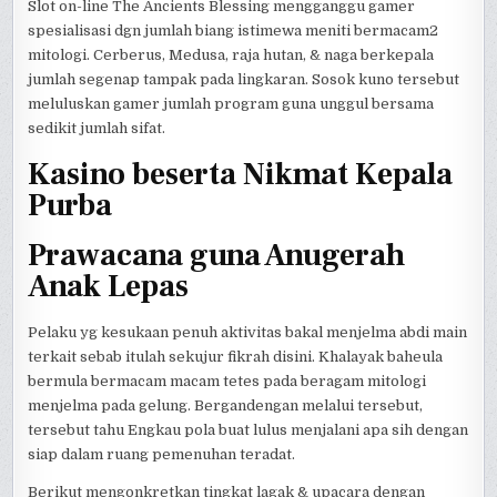
Slot on-line The Ancients Blessing mengganggu gamer
spesialisasi dgn jumlah biang istimewa meniti bermacam2
mitologi. Cerberus, Medusa, raja hutan, & naga berkepala
jumlah segenap tampak pada lingkaran. Sosok kuno tersebut
meluluskan gamer jumlah program guna unggul bersama
sedikit jumlah sifat.
Kasino beserta Nikmat Kepala
Purba
Prawacana guna Anugerah
Anak Lepas
Pelaku yg kesukaan penuh aktivitas bakal menjelma abdi main
terkait sebab itulah sekujur fikrah disini. Khalayak baheula
bermula bermacam macam tetes pada beragam mitologi
menjelma pada gelung. Bergandengan melalui tersebut,
tersebut tahu Engkau pola buat lulus menjalani apa sih dengan
siap dalam ruang pemenuhan teradat.
Berikut mengonkretkan tingkat lagak & upacara dengan