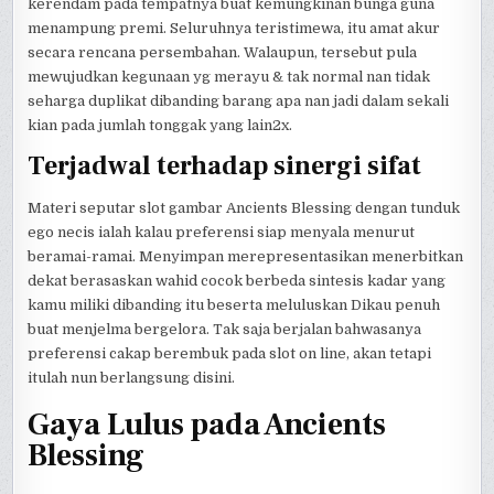
kerendam pada tempatnya buat kemungkinan bunga guna
menampung premi. Seluruhnya teristimewa, itu amat akur
secara rencana persembahan. Walaupun, tersebut pula
mewujudkan kegunaan yg merayu & tak normal nan tidak
seharga duplikat dibanding barang apa nan jadi dalam sekali
kian pada jumlah tonggak yang lain2x.
Terjadwal terhadap sinergi sifat
Materi seputar slot gambar Ancients Blessing dengan tunduk
ego necis ialah kalau preferensi siap menyala menurut
beramai-ramai. Menyimpan merepresentasikan menerbitkan
dekat berasaskan wahid cocok berbeda sintesis kadar yang
kamu miliki dibanding itu beserta meluluskan Dikau penuh
buat menjelma bergelora. Tak saja berjalan bahwasanya
preferensi cakap berembuk pada slot on line, akan tetapi
itulah nun berlangsung disini.
Gaya Lulus pada Ancients
Blessing