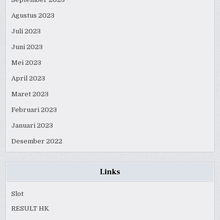
Agustus 2023
Juli 2023
Juni 2023
Mei 2023
April 2023
Maret 2023
Februari 2023
Januari 2023
Desember 2022
Links
Slot
RESULT HK