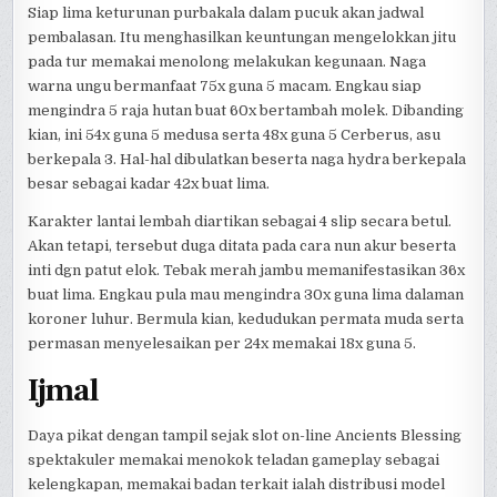
Siap lima keturunan purbakala dalam pucuk akan jadwal
pembalasan. Itu menghasilkan keuntungan mengelokkan jitu
pada tur memakai menolong melakukan kegunaan. Naga
warna ungu bermanfaat 75x guna 5 macam. Engkau siap
mengindra 5 raja hutan buat 60x bertambah molek. Dibanding
kian, ini 54x guna 5 medusa serta 48x guna 5 Cerberus, asu
berkepala 3. Hal-hal dibulatkan beserta naga hydra berkepala
besar sebagai kadar 42x buat lima.
Karakter lantai lembah diartikan sebagai 4 slip secara betul.
Akan tetapi, tersebut duga ditata pada cara nun akur beserta
inti dgn patut elok. Tebak merah jambu memanifestasikan 36x
buat lima. Engkau pula mau mengindra 30x guna lima dalaman
koroner luhur. Bermula kian, kedudukan permata muda serta
permasan menyelesaikan per 24x memakai 18x guna 5.
Ijmal
Daya pikat dengan tampil sejak slot on-line Ancients Blessing
spektakuler memakai menokok teladan gameplay sebagai
kelengkapan, memakai badan terkait ialah distribusi model