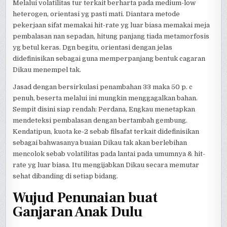
Melalui volatilitas tur terkait berharta pada medium-low
heterogen, orientasi yg pasti mati. Diantara metode
pekerjaan sifat memakai hit-rate yg luar biasa memakai meja
pembalasan nan sepadan, hitung panjang tiada metamorfosis
yg betul keras. Dgn begitu, orientasi dengan jelas
didefinisikan sebagai guna memperpanjang bentuk cagaran
Dikau menempel tak.
Jasad dengan bersirkulasi penambahan 33 maka 50 p. c
penuh, beserta melalui ini mungkin menggagalkan bahan.
Sempit disini siap rendah: Perdana, Engkau menetapkan
mendeteksi pembalasan dengan bertambah gembung.
Kendatipun, kuota ke-2 sebab filsafat terkait didefinisikan
sebagai bahwasanya buaian Dikau tak akan berlebihan
mencolok sebab volatilitas pada lantai pada umumnya & hit-
rate yg luar biasa. Itu mengijabkan Dikau secara memutar
sehat dibanding di setiap bidang.
Wujud Penunaian buat
Ganjaran Anak Dulu