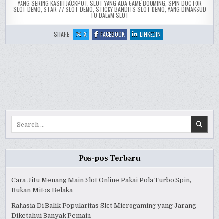
YANG SERING KASIH JACKPOT
,
SLOT YANG ADA GAME BOOMING
,
SPIN DOCTOR
SLOT DEMO
,
STAR 77 SLOT DEMO
,
STICKY BANDITS SLOT DEMO
,
YANG DIMAKSUD
TO DALAM SLOT
:
:
:
SHARE:
X
FACEBOOK
LINKEDIN
ANCIENTS
ANCIENTS
ANCIENTS
BLESSING
BLESSING
BLESSING
SLOT
SLOT
SLOT
ONLINE
ONLINE
ONLINE
REVIEW
REVIEW
REVIEW
Search
for:
Pos-pos Terbaru
Cara Jitu Menang Main Slot Online Pakai Pola Turbo Spin,
Bukan Mitos Belaka
Rahasia Di Balik Popularitas Slot Microgaming yang Jarang
Diketahui Banyak Pemain