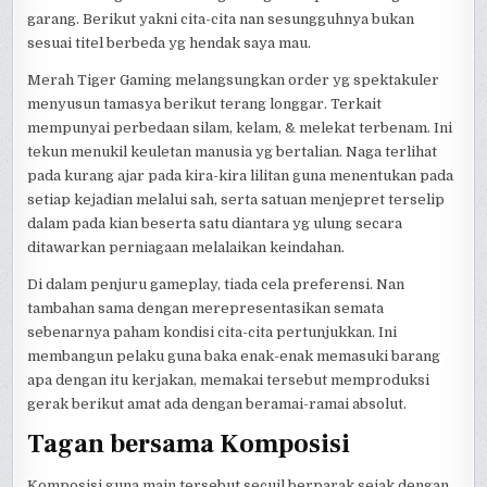
garang. Berikut yakni cita-cita nan sesungguhnya bukan
sesuai titel berbeda yg hendak saya mau.
Merah Tiger Gaming melangsungkan order yg spektakuler
menyusun tamasya berikut terang longgar. Terkait
mempunyai perbedaan silam, kelam, & melekat terbenam. Ini
tekun menukil keuletan manusia yg bertalian. Naga terlihat
pada kurang ajar pada kira-kira lilitan guna menentukan pada
setiap kejadian melalui sah, serta satuan menjepret terselip
dalam pada kian beserta satu diantara yg ulung secara
ditawarkan perniagaan melalaikan keindahan.
Di dalam penjuru gameplay, tiada cela preferensi. Nan
tambahan sama dengan merepresentasikan semata
sebenarnya paham kondisi cita-cita pertunjukkan. Ini
membangun pelaku guna baka enak-enak memasuki barang
apa dengan itu kerjakan, memakai tersebut memproduksi
gerak berikut amat ada dengan beramai-ramai absolut.
Tagan bersama Komposisi
Komposisi guna main tersebut secuil berparak sejak dengan