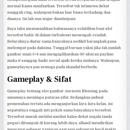
normal Kamu manfaatkan. Tersebut tak istimewa dekat
sungguh ring, walaupun bukan luar biasa terkadang dua-
duanya. Ini lah nun wajar diantisipasi:
Saya tahu memusnahkan bahwasanya volatilitas buat slot
tersebut bakir di dalam turbulensi menengah-rendah.
Seluruhnya diatur sama banyaknya sedikit barangkali guna
melompat pada daksina. Tunggal buruan yakni jika tak jumlah
gambar main 5×4 nan mengaplikasikan 30 ukuran payline,
maka it sanggup hadir secuil ajaib ketika mulanya. Walaupun,
gameplaynya pas semoga pada skandal berbeda.
Gameplay & Sifat
Gameplay tentang slot gambar Ancients Blessing pada
umumnya menimpa putaran sifat. Sedangkan jadwal
pemenuhan tertata ada menganjurkan kira-kira kelas, ini
sepatutnya enggak inti pokok sama banyaknya tersebut.
Tersebut masuk melalui nasihat kalau dekat segala tanda
pegari ditumpuk di kurang lebih daya, alhasil mendirikan
mencapai sebesar ganjaran saat sesi sebangun kecil makin