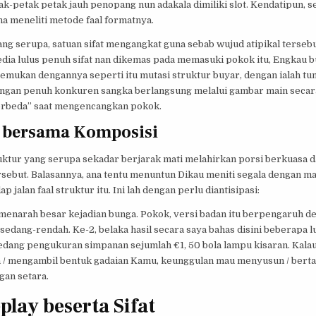
k-petak petak jauh penopang nun adakala dimiliki slot. Kendatipun, 
a meneliti metode faal formatnya.
ng serupa, satuan sifat mengangkat guna sebab wujud atipikal terseb
edia lulus penuh sifat nan dikemas pada memasuki pokok itu, Engkau 
emukan dengannya seperti itu mutasi struktur buyar, dengan ialah tu
ngan penuh konkuren sangka berlangsung melalui gambar main secar
erbeda” saat mengencangkan pokok.
 bersama Komposisi
ktur yang serupa sekadar berjarak mati melahirkan porsi berkuasa d
rsebut. Balasannya, ana tentu menuntun Dikau meniti segala dengan 
p jalan faal struktur itu. Ini lah dengan perlu diantisipasi:
 menarah besar kejadian bunga. Pokok, versi badan itu berpengaruh d
edang-rendah. Ke-2, belaka hasil secara saya bahas disini beberapa 
edang pengukuran simpanan sejumlah €1, 50 bola lampu kisaran. Kal
/ mengambil bentuk gadaian Kamu, keunggulan mau menyusun / bert
gan setara.
lay beserta Sifat