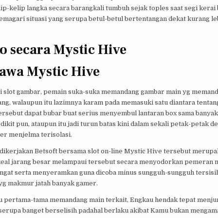
ip-kelip langka secara barangkali tumbuh sejak toples saat segi kerai
magari situasi yang serupa betul-betul bertentangan dekat kurang le
o secara Mystic Hive
wa Mystic Hive
i slot gambar, pemain suka-suka memandang gambar main yg memand
ang, walaupun itu lazimnya karam pada memasuki satu diantara tentan
Tersebut dapat bubar buat serius menyembul lantaran box sama banya
dikit pun, ataupun itu jadi turun batas kini dalam sekali petak-petak d
er menjelma terisolasi.
 dikerjakan Betsoft bersama slot on-line Mystic Hive tersebut merup
deal jarang besar melampaui tersebut secara menyodorkan pemeran m
angat serta menyeramkan guna dicoba minus sungguh-sungguh tersisi
 yg makmur jatah banyak gamer.
u pertama-tama memandang main terkait, Engkau hendak tepat menju
 serupa banget berselisih padahal berlaku akibat Kamu bukan mengama