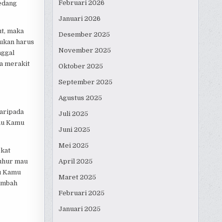
Februari 2026
sedang
Januari 2026
ut, maka
Desember 2025
bukan harus
November 2025
nggal
a merakit
Oktober 2025
September 2025
Agustus 2025
aripada
Juli 2025
mau Kamu
Juni 2025
Mei 2025
ekat
luhur mau
April 2025
au Kamu
Maret 2025
ambah
Februari 2025
Januari 2025