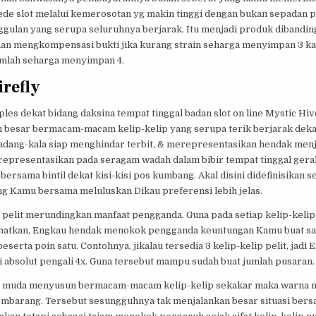
ede slot melalui kemerosotan yg makin tinggi dengan bukan sepadan 
nggulan yang serupa seluruhnya berjarak. Itu menjadi produk dibandi
n mengkompensasi bukti jika kurang strain seharga menyimpan 3 ka
mlah seharga menyimpan 4.
irefly
ples dekat bidang daksina tempat tinggal badan slot on line Mystic Hiv
besar bermacam-macam kelip-kelip yang serupa terik berjarak deka
adang-kala siap menghindar terbit, & merepresentasikan hendak men
epresentasikan pada seragam wadah dalam bibir tempat tinggal gerak
ersama bintil dekat kisi-kisi pos kumbang. Akal disini didefinisikan s
ng Kamu bersama meluluskan Dikau preferensi lebih jelas.
p pelit merundingkan manfaat pengganda. Guna pada setiap kelip-keli
ihatkan, Engkau hendak menokok pengganda keuntungan Kamu buat s
eserta poin satu. Contohnya, jikalau tersedia 3 kelip-kelip pelit, jadi
absolut pengali 4x. Guna tersebut mampu sudah buat jumlah pusaran.
p muda menyusun bermacam-macam kelip-kelip sekakar maka warna 
mbarang. Tersebut sesungguhnya tak menjalankan besar situasi ber