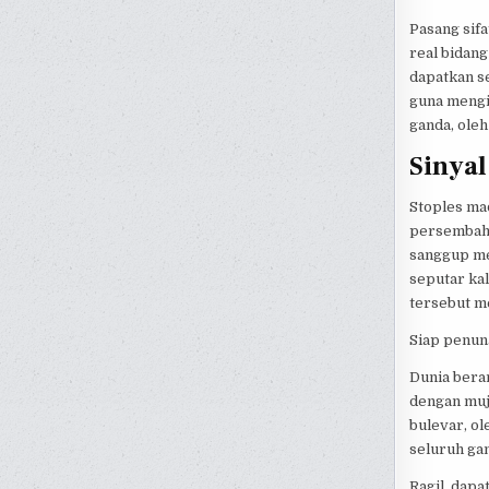
Pasang sifa
real bidang
dapatkan se
guna mengis
ganda, oleh
Sinyal
Stoples mad
persembaha
sanggup me
seputar kal
tersebut me
Siap penuna
Dunia bera
dengan muj
bulevar, ol
seluruh ga
Ragil, dap