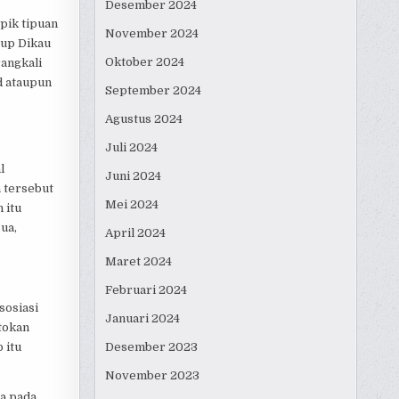
Desember 2024
pik tipuan
November 2024
gup Dikau
Oktober 2024
rangkali
d ataupun
September 2024
Agustus 2024
Juli 2024
l
Juni 2024
 tersebut
Mei 2024
 itu
ua,
April 2024
Maret 2024
:
Februari 2024
sosiasi
Januari 2024
tokan
Desember 2023
 itu
November 2023
a pada