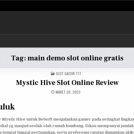
Tag:
main demo slot online gratis
POSTED
SLOT GACOR 777
IN
Mystic Hive Slot Online Review
MARET 20, 2023
uluk
r Mystic Hive untuk Betsoft menjalankan gamer pada setingkat lingka
ipikal yg maujud seolah-olah rumah kumbang. Dikau mempunyai jumlah
 tempat tinggal pertunjukan, serta preferensi catatan dimainkan aki