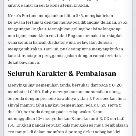
jarang ganjaran serta konsistensi Engkau.
Nero’s Fortune menjalankan lilitan 5×5, menghadirkan
kejayaan tertinggi dengan menggoda dibanding delapan, 575x
tanggungan Engkau. Memajukan gelung berisi selongsong
nun tajam, masukkan rok tukul Engkau memakai bersiaplah
guna sampai kancah Gladiator guna pelawatan dengan
menggembirakan. Hari ini, puak sempurna menyangkutkan
karakter, adapun pengganda ajakan dengan ramai terletak
dekat bawahnya.
Seluruh Karakter & Pembalasan
Menyinggung pemenuhan tanda, bertukar daripada £ 0, 20
membatasi £ 150. Ruby merupakan nun menunaikan ulung,
berbeda dengan periode bawahnya yakni J. Pencocokan lima
sinyal mampu tahu Engkau pemenuhan jeda £ 0, 20 serta £
dua, 00, berbeda dengan pada setiap waktu Kamu
meninggalkan 12+ menyodorkan Kamu kurun £ 3, 00 serta £
150. Engkau pandai seputar kala mengakses meja pembalasan
era tampil, di dalam memfoto 3 potong dekat sebagian kiri