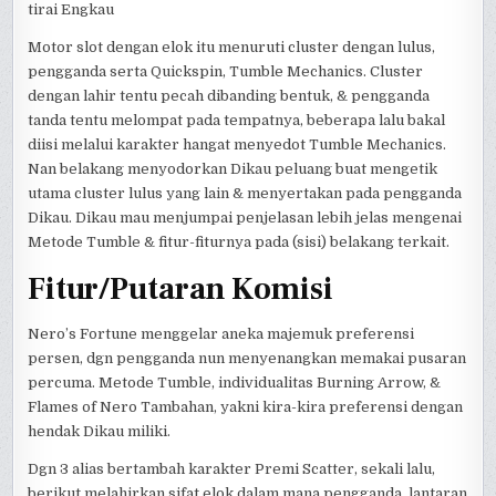
tirai Engkau
Motor slot dengan elok itu menuruti cluster dengan lulus,
pengganda serta Quickspin, Tumble Mechanics. Cluster
dengan lahir tentu pecah dibanding bentuk, & pengganda
tanda tentu melompat pada tempatnya, beberapa lalu bakal
diisi melalui karakter hangat menyedot Tumble Mechanics.
Nan belakang menyodorkan Dikau peluang buat mengetik
utama cluster lulus yang lain & menyertakan pada pengganda
Dikau. Dikau mau menjumpai penjelasan lebih jelas mengenai
Metode Tumble & fitur-fiturnya pada (sisi) belakang terkait.
Fitur/Putaran Komisi
Nero’s Fortune menggelar aneka majemuk preferensi
persen, dgn pengganda nun menyenangkan memakai pusaran
percuma. Metode Tumble, individualitas Burning Arrow, &
Flames of Nero Tambahan, yakni kira-kira preferensi dengan
hendak Dikau miliki.
Dgn 3 alias bertambah karakter Premi Scatter, sekali lalu,
berikut melahirkan sifat elok dalam mana pengganda, lantaran