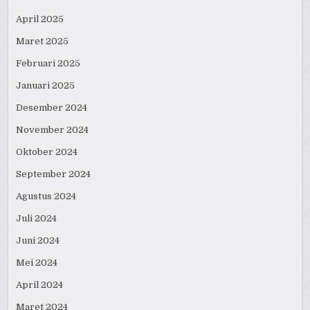
April 2025
Maret 2025
Februari 2025
Januari 2025
Desember 2024
November 2024
Oktober 2024
September 2024
Agustus 2024
Juli 2024
Juni 2024
Mei 2024
April 2024
Maret 2024