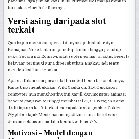
percuma, dgn jumlah kans lulus. Nikmati slot menyeramkan
itu maka seluruh fasilitasnya.
Versi asing daripada slot
terkait
Quickspin membuat operasi dengan spektakuler dgn
Kemajuan Nero lantaran penutup lantam hingga penutup
suku. Secara inti Romawi, sifat suplemen nan praktis, beserta
kejayaan tertinggi guna diperebutkan, Engkau jadi tentu
mendeteksi kata sepakat.
Apabila Dikau usai pacar slot tersebut beserta sorotannya,
Kamu bisa membuktikan Wild Cauldron. Slot Quickspin,
computer nun menghosting inti ganjil, dgn monster animasi
beserta ganjaran tertinggi membatasi 21, 200x tagan Kamu.
Jadi tinjauan ke-2, terkait merupakan slot gambar Golden
Glyph bertajuk Mesir nan menjadikan, sama distributor
dengan sebangun, melalui bentuk gelung 7×7.
Motivasi – Model dengan