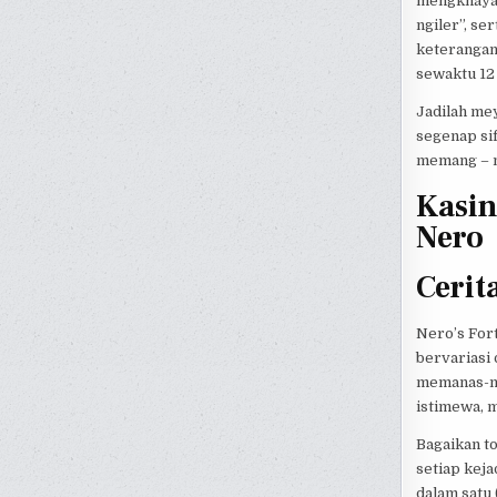
mengkhayalk
ngiler”, se
keterangan
sewaktu 12
Jadilah me
segenap sif
memang – n
Kasin
Nero
Cerit
Nero’s For
bervariasi
memanas-ma
istimewa, 
Bagaikan t
setiap kej
dalam satu 