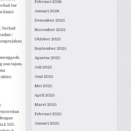
Februari 2026
rkait tur
Januari 2026
an kunci
Desember 2025
. Terkait
November 2025
badan /
Oktober 2025
mengerjakan
September 2025
n menggoda
Agustus 2025
g nun tajam,
Juli 2025
una
Juni 2025
akter,
Mei 2025
April 2025
Maret 2025
y
Pencocokan
Februari 2025
 dengan
Januari 2025
a £ 150.
mfoto 3