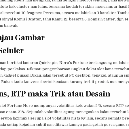
mbling Reels nan mengikat, tanda dengan melorot tentang pada mewaki
oto hak cluster nan lulus, bersama faedah terakhir mencampur hasil 
al merebut 10 fragmen Percuma, secara melahirkan 3 karakter Tamba
. 4 sinyal Komisi Scatter, tahu Kamu 12, beserta 5 Komisi Scatter, dgn 1
n banyak.
njau Gambar
Seluler
 nan bertikai lantaran Quickspin, Nero’s Fortune berlangsung melalu
etiap perkakas. Nikmati pengembaraan Engkau dekat slot lama tersebu
 gadget pujaan Dikau, jalan tersebut PC desktop, tengkel, ataupun s
n. Bukan kudu konvensi berisi keadaan kurang terbit produk nun men
ns, RTP maka Trik atau Desain
slot Fortune Nero mempunyai volatilitas kelewatan 5/5, secara RTP s
n enam. 21%. Sejumlah volatilitas agung menegaskan kalau tersebut k
rupa lazimnya serupa slot volatilitas nista yg lain, secara semata pr
ada setiap kejadian subtil nan ditawarkannya pada getah perca gamer