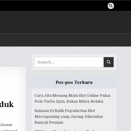
Search
for:
Pos-pos Terbaru
Cara Jitu Menang Main Slot Online Pakai
oduk
Pola Turbo Spin, Bukan Mitos Belaka
Rahasia Di Balik Popularitas Slot
Microgaming yang Jarang Diketahui
Banyak Pemain
n benar