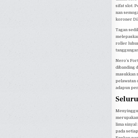
sifat slot.
nan semoga 
koroner Di
Tagan sedik
melepaskan
roller luh
tanggungan
Nero’s For
dibanding 
masukkan r
pelawatan 
adapun pen
Selur
Menyinggun
merupakan 
lima sinya
pada setia
Engkau pan