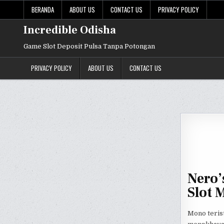
Skip
BERANDA
ABOUT US
CONTACT US
PRIVACY POLICY
to
content
Incredible Odisha
Game Slot Deposit Pulsa Tanpa Potongan
PRIVACY POLICY
ABOUT US
CONTACT US
Nero’
Slot 
Mono teris