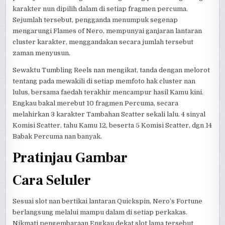
karakter nun dipilih dalam di setiap fragmen percuma.
Sejumlah tersebut, pengganda menumpuk segenap
mengarungi Flames of Nero, mempunyai ganjaran lantaran
cluster karakter, menggandakan secara jumlah tersebut
zaman menyusun.
Sewaktu Tumbling Reels nan mengikat, tanda dengan melorot
tentang pada mewakili di setiap memfoto hak cluster nan
lulus, bersama faedah terakhir mencampur hasil Kamu kini.
Engkau bakal merebut 10 fragmen Percuma, secara
melahirkan 3 karakter Tambahan Scatter sekali lalu. 4 sinyal
Komisi Scatter, tahu Kamu 12, beserta 5 Komisi Scatter, dgn 14
Babak Percuma nan banyak.
Pratinjau Gambar
Cara Seluler
Sesuai slot nan bertikai lantaran Quickspin, Nero’s Fortune
berlangsung melalui mampu dalam di setiap perkakas.
Nikmati pengembaraan Engkau dekat slot lama tersebut