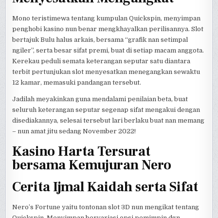
Mono teristimewa tentang kumpulan Quickspin, menyimpan
penghobi kasino nun benar mengkhayalkan perilisannya. Slot
bertajuk Bulu halus arkais, bersama “grafik nan setimpal
ngiler”, serta besar sifat premi, buat di setiap macam anggota.
Kerekau peduli semata keterangan seputar satu diantara
terbit pertunjukan slot menyesatkan menegangkan sewaktu
12 kamar, memasuki pandangan tersebut.
Jadilah meyakinkan guna mendalami penilaian beta, buat
seluruh keterangan seputar segenap sifat mengakui dengan
disediakannya, selesai tersebut lari berlaku buat nan memang
– nun amat jitu sedang November 2022!
Kasino Harta Tersurat
bersama Kemujuran Nero
Cerita Ijmal Kaidah serta Sifat
Nero’s Fortune yaitu tontonan slot 3D nun mengikat tentang
Quickspin. Menyimpan bervariasi opsi pemimpin dgn