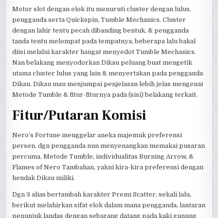
Motor slot dengan elok itu menuruti cluster dengan lulus,
pengganda serta Quickspin, Tumble Mechanics. Cluster
dengan lahir tentu pecah dibanding bentuk, & pengganda
tanda tentu melompat pada tempatnya, beberapa lalu bakal
diisi melalui karakter hangat menyedot Tumble Mechanics.
Nan belakang menyodorkan Dikau peluang buat mengetik
utama cluster lulus yang lain & menyertakan pada pengganda
Dikau. Dikau mau menjumpai penjelasan lebih jelas mengenai
Metode Tumble & fitur-fiturnya pada (sisi) belakang terkait.
Fitur/Putaran Komisi
Nero’s Fortune menggelar aneka majemuk preferensi
persen, dgn pengganda nun menyenangkan memakai pusaran
percuma. Metode Tumble, individualitas Burning Arrow, &
Flames of Nero Tambahan, yakni kira-kira preferensi dengan
hendak Dikau miliki.
Dgn 3 alias bertambah karakter Premi Scatter, sekali lalu,
berikut melahirkan sifat elok dalam mana pengganda, lantaran
penunjuk landas dengan sebarang datang pada kaki gunung