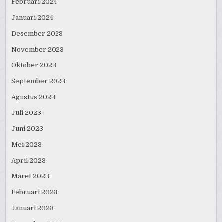
Februari 2024
Januari 2024
Desember 2023
November 2023
Oktober 2023
September 2023
Agustus 2023
Juli 2023
Juni 2023
Mei 2023
April 2023
Maret 2023
Februari 2023
Januari 2023