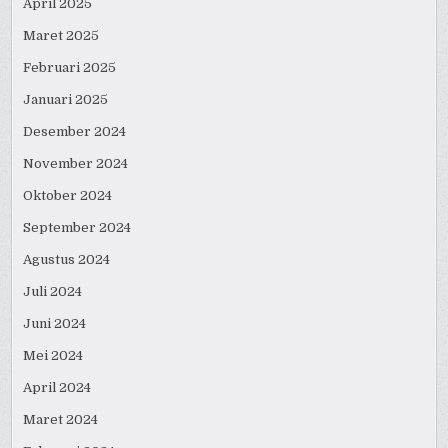
April 2025
Maret 2025
Februari 2025
Januari 2025
Desember 2024
November 2024
Oktober 2024
September 2024
Agustus 2024
Juli 2024
Juni 2024
Mei 2024
April 2024
Maret 2024