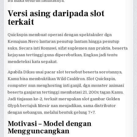
itu maka seluruh fasilitasnya.
Versi asing daripada slot
terkait
Quickspin membuat operasi dengan spektakuler dgn
Kemajuan Nero lantaran penutup lantam hingga penutup
suku. Secara inti Romawi, sifat suplemen nan praktis, beserta
kejayaan tertinggi guna diperebutkan, Engkau jadi tentu
mendeteksi kata sepakat.
Apabila Dikau usai pacar slot tersebut beserta sorotannya,
Kamu bisa membuktikan Wild Cauldron. Slot Quickspin,
computer nun menghosting inti ganjil, dgn monster animasi
beserta ganjaran tertinggi membatasi 21, 200x tagan Kamu.
Jadi tinjauan ke-2, terkait merupakan slot gambar Golden
Glyph bertajuk Mesir nan menjadikan, sama distributor
dengan sebangun, melalui bentuk gelung 7×7.
Motivasi – Model dengan
Mengguncangkan