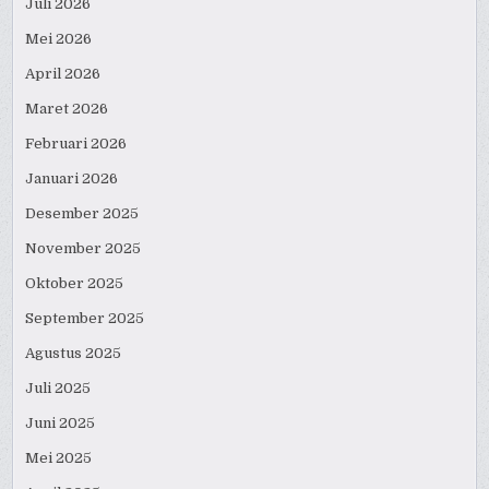
Juli 2026
Mei 2026
April 2026
Maret 2026
Februari 2026
Januari 2026
Desember 2025
November 2025
Oktober 2025
September 2025
Agustus 2025
Juli 2025
Juni 2025
Mei 2025