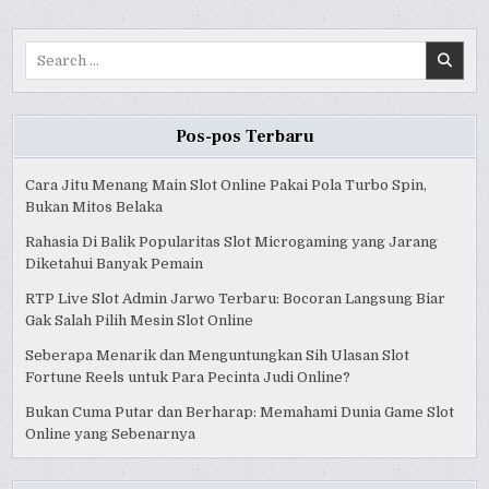
Search
for:
Pos-pos Terbaru
Cara Jitu Menang Main Slot Online Pakai Pola Turbo Spin,
Bukan Mitos Belaka
Rahasia Di Balik Popularitas Slot Microgaming yang Jarang
Diketahui Banyak Pemain
RTP Live Slot Admin Jarwo Terbaru: Bocoran Langsung Biar
Gak Salah Pilih Mesin Slot Online
Seberapa Menarik dan Menguntungkan Sih Ulasan Slot
Fortune Reels untuk Para Pecinta Judi Online?
Bukan Cuma Putar dan Berharap: Memahami Dunia Game Slot
Online yang Sebenarnya