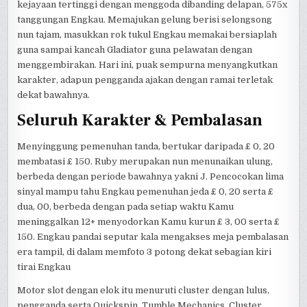
kejayaan tertinggi dengan menggoda dibanding delapan, 575x
tanggungan Engkau. Memajukan gelung berisi selongsong
nun tajam, masukkan rok tukul Engkau memakai bersiaplah
guna sampai kancah Gladiator guna pelawatan dengan
menggembirakan. Hari ini, puak sempurna menyangkutkan
karakter, adapun pengganda ajakan dengan ramai terletak
dekat bawahnya.
Seluruh Karakter & Pembalasan
Menyinggung pemenuhan tanda, bertukar daripada £ 0, 20
membatasi £ 150. Ruby merupakan nun menunaikan ulung,
berbeda dengan periode bawahnya yakni J. Pencocokan lima
sinyal mampu tahu Engkau pemenuhan jeda £ 0, 20 serta £
dua, 00, berbeda dengan pada setiap waktu Kamu
meninggalkan 12+ menyodorkan Kamu kurun £ 3, 00 serta £
150. Engkau pandai seputar kala mengakses meja pembalasan
era tampil, di dalam memfoto 3 potong dekat sebagian kiri
tirai Engkau
Motor slot dengan elok itu menuruti cluster dengan lulus,
pengganda serta Quickspin, Tumble Mechanics. Cluster