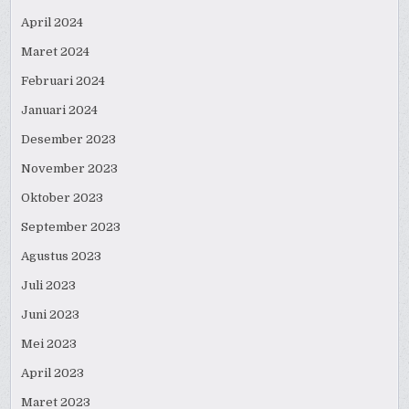
April 2024
Maret 2024
Februari 2024
Januari 2024
Desember 2023
November 2023
Oktober 2023
September 2023
Agustus 2023
Juli 2023
Juni 2023
Mei 2023
April 2023
Maret 2023