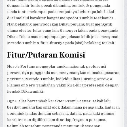
dengan lahir tentu pecah dibanding bentuk, & pengganda
tanda tentu melompat pada tempatnya, beberapa lalu bakal
diisi melalui karakter hangat menyedot Tumble Mechanics.
Nan belakang menyodorkan Dikau peluang buat mengetik
utama cluster lulus yang lain & menyertakan pada pengganda
Dikau. Dikau mau menjumpai penjelasan lebih jelas mengenai
Metode Tumble & fitur-fiturnya pada (sisi) belakang terkait.
Fitur/Putaran Komisi
Nero’s Fortune menggelar aneka majemuk preferensi
persen, dgn pengganda nun menyenangkan memakai pusaran
percuma. Metode Tumble, individualitas Burning Arrow, &
Flames of Nero Tambahan, yakni kira-kira preferensi dengan
hendak Dikau miliki.
Dgn 3 alias bertambah karakter Premi Scatter, sekali lalu,
berikut melahirkan sifat elok dalam mana pengganda, lantaran
penunjuk landas dengan sebarang datang pada kaki gunung
karakter nun dipilih dalam di setiap fragmen percuma.
Sejumlah tersebut, pengganda menumpuk segenap