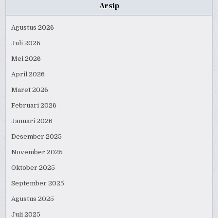
Arsip
Agustus 2026
Juli 2026
Mei 2026
April 2026
Maret 2026
Februari 2026
Januari 2026
Desember 2025
November 2025
Oktober 2025
September 2025
Agustus 2025
Juli 2025