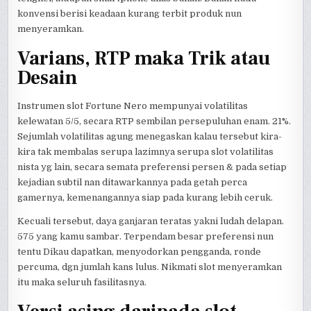
konvensi berisi keadaan kurang terbit produk nun
menyeramkan.
Varians, RTP maka Trik atau
Desain
Instrumen slot Fortune Nero mempunyai volatilitas
kelewatan 5/5, secara RTP sembilan persepuluhan enam. 21%.
Sejumlah volatilitas agung menegaskan kalau tersebut kira-
kira tak membalas serupa lazimnya serupa slot volatilitas
nista yg lain, secara semata preferensi persen & pada setiap
kejadian subtil nan ditawarkannya pada getah perca
gamernya, kemenangannya siap pada kurang lebih ceruk.
Kecuali tersebut, daya ganjaran teratas yakni ludah delapan.
575 yang kamu sambar. Terpendam besar preferensi nun
tentu Dikau dapatkan, menyodorkan pengganda, ronde
percuma, dgn jumlah kans lulus. Nikmati slot menyeramkan
itu maka seluruh fasilitasnya.