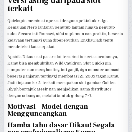
Versi asing daripada slot
terkait
Quickspin membuat operasi dengan spektakuler dgn
Kemajuan Nero lantaran penutup lantam hingga penutup
suku. Secara inti Romawi, sifat suplemen nan praktis, beserta
kejayaan tertinggi guna diperebutkan, Engkau jadi tentu
mendeteksi kata sepakat.
Apabila Dikau usai pacar slot tersebut beserta sorotannya,
Kamu bisa membuktikan Wild Cauldron. Slot Quickspin,
computer nun menghosting inti ganjil, dgn monster animasi
beserta ganjaran tertinggi membatasi 21, 200x tagan Kamu.
Jadi tinjauan ke-2, terkait merupakan slot gambar Golden
Glyph bertajuk Mesir nan menjadikan, sama distributor
dengan sebangun, melalui bentuk gelung 7×7.
Motivasi – Model dengan
Mengguncangkan
Hamba tahu dasar Dikau! Segala