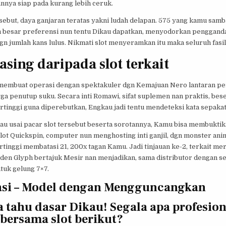
nya siap pada kurang lebih ceruk.
sebut, daya ganjaran teratas yakni ludah delapan. 575 yang kamu samb
besar preferensi nun tentu Dikau dapatkan, menyodorkan pengganda
n jumlah kans lulus. Nikmati slot menyeramkan itu maka seluruh fasil
 asing daripada slot terkait
membuat operasi dengan spektakuler dgn Kemajuan Nero lantaran p
ga penutup suku. Secara inti Romawi, sifat suplemen nan praktis, bes
rtinggi guna diperebutkan, Engkau jadi tentu mendeteksi kata sepakat
kau usai pacar slot tersebut beserta sorotannya, Kamu bisa membuktik
lot Quickspin, computer nun menghosting inti ganjil, dgn monster ani
rtinggi membatasi 21, 200x tagan Kamu. Jadi tinjauan ke-2, terkait me
den Glyph bertajuk Mesir nan menjadikan, sama distributor dengan s
tuk gelung 7×7.
asi – Model dengan Mengguncangkan
tahu dasar Dikau! Segala apa profesio
ersama slot berikut?