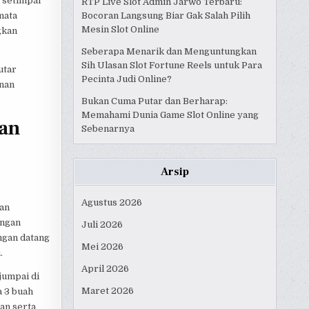
n setimpal
RTP Live Slot Admin Jarwo Terbaru:
mata
Bocoran Langsung Biar Gak Salah Pilih
Mesin Slot Online
gkan
Seberapa Menarik dan Menguntungkan
Sih Ulasan Slot Fortune Reels untuk Para
utar
Pecinta Judi Online?
 nan
Bukan Cuma Putar dan Berharap:
Memahami Dunia Game Slot Online yang
ran
Sebenarnya
Arsip
Agustus 2026
pan
engan
Juli 2026
ngan datang
Mei 2026
.
April 2026
jumpai di
Maret 2026
a 3 buah
san serta