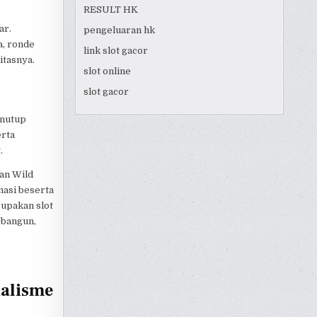
RESULT HK
ar.
pengeluaran hk
, ronde
link slot gacor
itasnya.
slot online
slot gacor
enutup
erta
.
an Wild
masi beserta
rupakan slot
ebangun,
nalisme