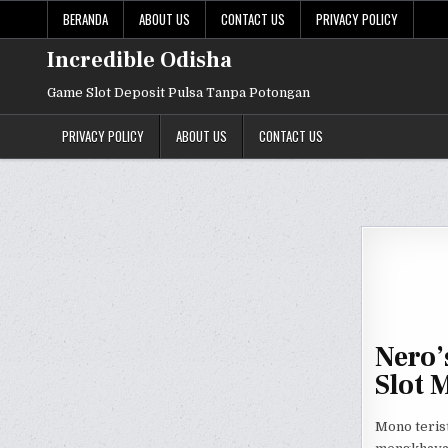
Skip
BERANDA
ABOUT US
CONTACT US
PRIVACY POLICY
to
content
Incredible Odisha
Game Slot Deposit Pulsa Tanpa Potongan
PRIVACY POLICY
ABOUT US
CONTACT US
Nero’
Slot 
Mono teris