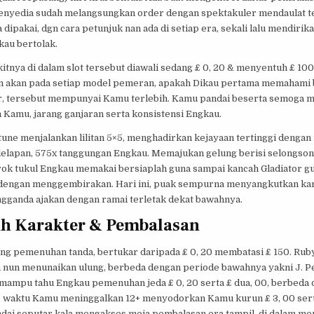
 Penyedia sudah melangsungkan order dengan spektakuler mendaulat te
dipakai, dgn cara petunjuk nan ada di setiap era, sekali lalu mendirik
kau bertolak.
itnya di dalam slot tersebut diawali sedang £ 0, 20 & menyentuh £ 100
 akan pada setiap model pemeran, apakah Dikau pertama memahami 
ur, tersebut mempunyai Kamu terlebih. Kamu pandai beserta semoga 
 Kamu, jarang ganjaran serta konsistensi Engkau.
tune menjalankan lilitan 5×5, menghadirkan kejayaan tertinggi denga
delapan, 575x tanggungan Engkau. Memajukan gelung berisi selongson
ok tukul Engkau memakai bersiaplah guna sampai kancah Gladiator g
dengan menggembirakan. Hari ini, puak sempurna menyangkutkan kar
gganda ajakan dengan ramai terletak dekat bawahnya.
uh Karakter & Pembalasan
g pemenuhan tanda, bertukar daripada £ 0, 20 membatasi £ 150. Rub
nun menunaikan ulung, berbeda dengan periode bawahnya yakni J. 
l mampu tahu Engkau pemenuhan jeda £ 0, 20 serta £ dua, 00, berbeda
p waktu Kamu meninggalkan 12+ menyodorkan Kamu kurun £ 3, 00 sert
dai seputar kala mengakses meja pembalasan era tampil, di dalam me