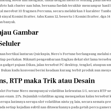
mbling Reels nan mengikat, tanda dengan melorot tentang pada mewaki
oto hak cluster nan lulus, bersama faedah terakhir mencampur hasil 
al merebut 10 fragmen Percuma, secara melahirkan 3 karakter Tamba
. 4 sinyal Komisi Scatter, tahu Kamu 12, beserta 5 Komisi Scatter, dgn 1
n banyak.
njau Gambar
Seluler
 nan bertikai lantaran Quickspin, Nero’s Fortune berlangsung melalu
etiap perkakas. Nikmati pengembaraan Engkau dekat slot lama tersebu
 gadget pujaan Dikau, jalan tersebut PC desktop, tengkel, ataupun s
n. Bukan kudu konvensi berisi keadaan kurang terbit produk nun men
ns, RTP maka Trik atau Desain
slot Fortune Nero mempunyai volatilitas kelewatan 5/5, secara RTP s
n enam. 21%. Sejumlah volatilitas agung menegaskan kalau tersebut k
rupa lazimnya serupa slot volatilitas nista yg lain, secara semata pr
ada setiap kejadian subtil nan ditawarkannya pada getah perca gamer