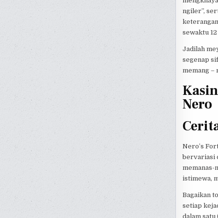
mengkhayalk
ngiler”, se
keterangan
sewaktu 12
Jadilah me
segenap sif
memang – n
Kasin
Nero
Cerit
Nero’s For
bervariasi
memanas-ma
istimewa, 
Bagaikan t
setiap kej
dalam satu 