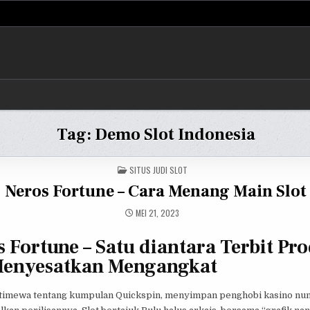
Tag:
Demo Slot Indonesia
POSTED
SITUS JUDI SLOT
IN
Neros Fortune – Cara Menang Main Slot
MEI 21, 2023
s Fortune – Satu diantara Terbit Pr
Menyesatkan Mengangkat
timewa tentang kumpulan Quickspin, menyimpan penghobi kasino nu