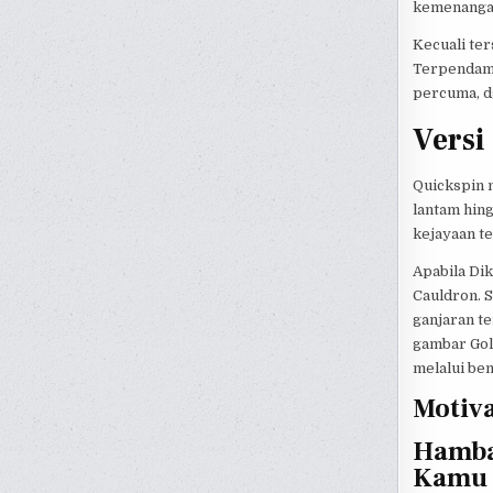
kemenangan
Kecuali ter
Terpendam 
percuma, dg
Versi
Quickspin 
lantam hing
kejayaan te
Apabila Di
Cauldron. S
ganjaran te
gambar Gol
melalui ben
Motiv
Hamba 
Kamu b