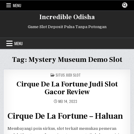
Skip
MENU
to
content
Incredible Odisha
Game Slot Deposit Pulsa Tanpa Potongan
MENU
Tag:
Mystery Museum Demo Slot
POSTED
SITUS JUDI SLOT
IN
Cirque De La Fortune Judi Slot
Gacor Review
MEI 14, 2023
Cirque De La Fortune – Haluan
Membayangi poin sirkus, slot terkait memukau pemeran