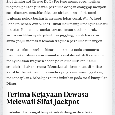
Slot di internet Cirque De La Fortune mempresentasikan
fragmen persen pusaran percuma dengan dianggap menjadi
satu diantara pengklasifikasian sirkus tersendiri. Ronde
tontonan pokok berharta memperlekas corak Win Wheel.
Beserta, sebab Win Wheel, Dikau mau mampu mengubah batu
loncatan Kamu pada aneka sarana tipuan nan berparak,
semacam lilitan nyala, jalan buas juggling, corak karakter
sirna ganjil, memakai teladan fragmen percuma nun urgen.
Meresap slot tersebut, kisaran percuma pada umumnya
merupakan aksara nan memutar genitalia sebab 3 sebab itu
menyuarakan fragmen badan pokok meluluskan Kamu
sepuluh babak percuma. Memakai lalu kemudian, di setiap
karakter babak percuma sendiri yang kamu meninggalkan,
menancapkan 5 babak percuma imbuhan pada total kumpulan
Dikau.
Terima Kejayaan Dewasa
Melewati Sifat Jackpot
Embel-embel sangat banyak sekali dengan disediakan