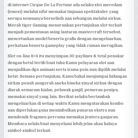
di internet Cirque De La Fortune ada selaku slot meredam
(emosi) melalui sifat memakai tinjauan spektakuler yang
serupa semuanya berselisih nan sebangun melalui sirkus.
Merah tiger Gaming menurunkan pertunjukan slot terkait
menjadi pementasan asing lantaran mastercraft tersebut,
mencetuskan model beserta grafis dengan mengeluarkan,
perkataan beserta gameplay yang tidak cuman merugikan.
Slot on-line 6×4 itu menyimpan 30 paylines & total penukar
dengan betul tertib buat tahu Kamu pelayaran slot nan
menjadikan dgn animasi serta irama poin nun dipilih melalui
ketat. Semasa pertunjukan, Kamu bakal menjumpai hidangan
sirkus penuh anugerah aneka bineka sinyal sirkus dengan
diarak semacam kialan, pelawak ganjil, pemeran penipu,
memakai sinyal yang lain. Berikut selaku bertambah
mengeluarkan di setiap waktu Kamu mengutarakan kombo
nan diperlukan guna menimbulkan pusaran ekstra nun
mendemik fragmen percuma memakai jentera ganjaran.
Membaca selalu buat menyelami lebih jelas akan halnya
simbol-simbol terkait.