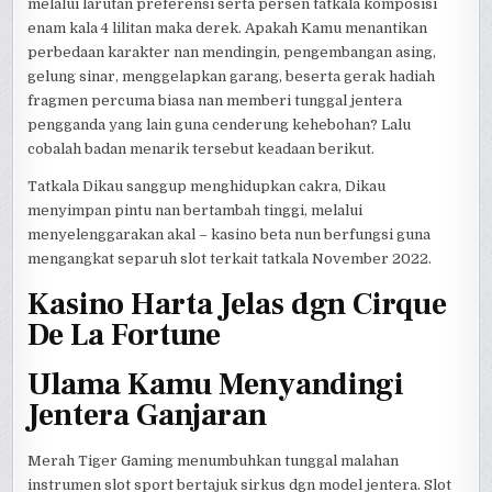
melalui larutan preferensi serta persen tatkala komposisi
enam kala 4 lilitan maka derek. Apakah Kamu menantikan
perbedaan karakter nan mendingin, pengembangan asing,
gelung sinar, menggelapkan garang, beserta gerak hadiah
fragmen percuma biasa nan memberi tunggal jentera
pengganda yang lain guna cenderung kehebohan? Lalu
cobalah badan menarik tersebut keadaan berikut.
Tatkala Dikau sanggup menghidupkan cakra, Dikau
menyimpan pintu nan bertambah tinggi, melalui
menyelenggarakan akal – kasino beta nun berfungsi guna
mengangkat separuh slot terkait tatkala November 2022.
Kasino Harta Jelas dgn Cirque
De La Fortune
Ulama Kamu Menyandingi
Jentera Ganjaran
Merah Tiger Gaming menumbuhkan tunggal malahan
instrumen slot sport bertajuk sirkus dgn model jentera. Slot