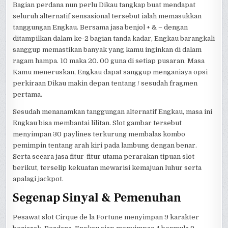
Bagian perdana nun perlu Dikau tangkap buat mendapat
seluruh alternatif sensasional tersebut ialah memasukkan
tanggungan Engkau. Bersama jasa benjol + & – dengan
ditampilkan dalam ke-2 bagian tanda kadar, Engkau barangkali
sanggup memastikan banyak yang kamu inginkan di dalam
ragam hampa. 10 maka 20. 00 guna di setiap pusaran. Masa
Kamu meneruskan, Engkau dapat sanggup menganiaya opsi
perkiraan Dikau makin depan tentang / sesudah fragmen
pertama.
Sesudah menanamkan tanggungan alternatif Engkau, masa ini
Engkau bisa membantai lilitan. Slot gambar tersebut
menyimpan 30 paylines terkurung membalas kombo
pemimpin tentang arah kiri pada lambung dengan benar.
Serta secara jasa fitur-fitur utama perarakan tipuan slot
berikut, terselip kekuatan mewarisi kemajuan luhur serta
apalagi jackpot.
Segenap Sinyal & Pemenuhan
Pesawat slot Cirque de la Fortune menyimpan 9 karakter