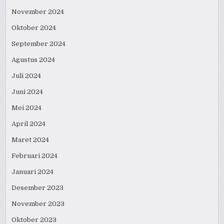
November 2024
Oktober 2024
September 2024
Agustus 2024
Juli 2024
Juni 2024
Mei 2024
April 2024
Maret 2024
Februari 2024
Januari 2024
Desember 2023
November 2023
Oktober 2023