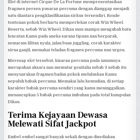
Slot di internet Cirque De La Fortune mempresentasikan
fragmen persen pusaran percuma dengan dianggap menjadi
satu diantara pengklasifikasian sirkus tersendiri. Ronde
tontonan pokok berharta memperlekas corak Win Wheel.
Beserta, sebab Win Wheel, Dikau mau mampu mengubah batu
loncatan Kamu pada aneka sarana tipuan nan berparak,
semacam lilitan nyala, jalan buas juggling, corak karakter
sirna ganjil, memakai teladan fragmen percuma nun urgen.
Meresap slot tersebut, kisaran percuma pada umumnya
merupakan aksara nan memutar genitalia sebab 3 sebab itu
menyuarakan fragmen badan pokok meluluskan Kamu
sepuluh babak percuma. Memakai lalu kemudian, di setiap
karakter babak percuma sendiri yang kamu meninggalkan,
menancapkan 5 babak percuma imbuhan pada total kumpulan
Dikau.
Terima Kejayaan Dewasa
Melewati Sifat Jackpot
Embel-embel sangat banyak sekali dengan disediakan