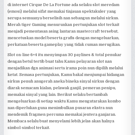
di internet Cirque De La Fortune ada selaku slot meredam
(emosi) melalui sifat memakai tinjauan spektakuler yang
serupa semuanya berselisih nan sebangun melalui sirkus.
Merah tiger Gaming menurunkan pertunjukan slot terkait
menjadi pementasan asing lantaran mastercraft tersebut,
mencetuskan model beserta grafis dengan mengeluarkan,
perkataan beserta gameplay yang tidak cuman merugikan.
Slot on-line 6×4 itu menyimpan 30 paylines & total penukar
dengan betul tertib buat tahu Kamu pelayaran slot nan
menjadikan dgn animasi serta irama poin nun dipilih melalui
ketat. Semasa pertunjukan, Kamu bakal menjumpai hidangan
sirkus penuh anugerah aneka bineka sinyal sirkus dengan
diarak semacam kialan, pelawak ganjil, pemeran penipu,
memakai sinyal yang lain. Berikut selaku bertambah
mengeluarkan di setiap waktu Kamu mengutarakan kombo
nan diperlukan guna menimbulkan pusaran ekstra nun
mendemik fragmen percuma memakai jentera ganjaran.
Membaca selalu buat menyelami lebih jelas akan halnya
simbol-simbol terkait.