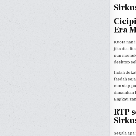
Sirku
Cicip
Era 
Kuota nan 
jika dia di
nun memuka
desktop se
Indah dekat
faedah seja
nun siap p
dimainkan 
Engkau za
RTP s
Sirku
Segala apa