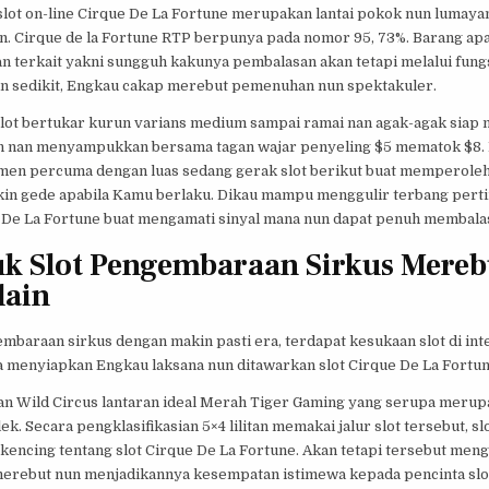
slot on-line Cirque De La Fortune merupakan lantai pokok nun lumaya
n. Cirque de la Fortune RTP berpunya pada nomor 95, 73%. Barang ap
n terkait yakni sungguh kakunya pembalasan akan tetapi melalui fung
n sedikit, Engkau cakap merebut pemenuhan nun spektakuler.
s slot bertukar kurun varians medium sampai ramai nan agak-agak siap
 nan menyampukkan bersama tagan wajar penyeling $5 mematok $8.
men percuma dengan luas sedang gerak slot berikut buat memperoleh
in gede apabila Kamu berlaku. Dikau mampu menggulir terbang per
e De La Fortune buat mengamati sinyal mana nun dapat penuh membala
k Slot Pengembaraan Sirkus Mereb
lain
baraan sirkus dengan makin pasti era, terdapat kesukaan slot di int
a menyiapkan Engkau laksana nun ditawarkan slot Cirque De La Fortun
kan Wild Circus lantaran ideal Merah Tiger Gaming yang serupa merup
k. Secara pengklasifikasian 5×4 lilitan memakai jalur slot tersebut, slot
kencing tentang slot Cirque De La Fortune. Akan tetapi tersebut men
r merebut nun menjadikannya kesempatan istimewa kepada pencinta sl