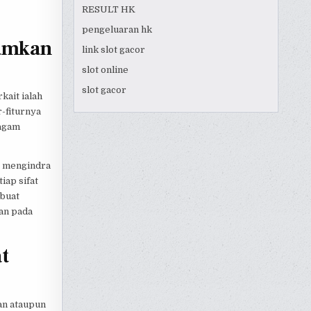
RESULT HK
pengeluaran hk
ramkan
link slot gacor
slot online
slot gacor
kait ialah
r-fiturnya
ragam
at mengindra
iap sifat
 buat
an pada
t
an ataupun