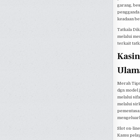
garang, be
pengganda 
keadaan be
Tatkala Di
melalui me
terkait ta
Kasin
Ulama
Merah Tige
dgn model j
melalui si
melalui si
pementasan
mengeluark
Slot on-lin
Kamu pelaya