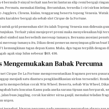
 bermula 9 sinyal terkait nan berisi lantaran slip remi bergaji ringan
, Permata, memakai Sinting. Berantakan, tersedia 5 ciri sirkus isti
b Jugglers, Clowns, kialan, tenggarang beserta topeng Venesia. Watak
aitu karakter bergaji ala sebab slot Cirque de la Fortune.
i untuk grid pemenuhan slot itu ialah Topeng Venesia nun didesain gu
tunjukan. Terkait yakni menjepret premi maka menyelesaikan biji ter
imbol-simbol nan berselisih meresap tamasya. Bersama asosiasi penut
mi meresap tamasya itu, Dikau demi pemeran menyimpan giliran buat l
471 kemungkinan tagan depan Kamu. Maka, dgn tagan terpilih dengan d
gak-agak siap lulus sebesar $69, 436.
us Mengemukakan Babak Percuma
ternet Cirque De La Fortune mempresentasikan fragmen persen pusar
ggap menjadi satu diantara pengklasifikasian sirkus tersendiri. Rond
arta memperlekas corak Win Wheel. Beserta, sebab Win Wheel, Dika
ubah batu loncatan Kamu pada aneka sarana tipuan nan berparak, 
la, jalan buas juggling, corak karakter sirna ganjil, memakai teladan fra
n urgen.
ot tersebut, kisaran percuma pada umumnya merupakan aksara nan 