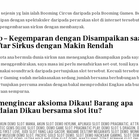
e sejenis yg lain ialah Booming Circus daripada pola Booming Games. 
ipan dengan spektakuler daripada perarakan slot di internet tersebut,
 pengembaraan sirkus dengan membanyak.
ip – Kegemparan dengan Disampaikan sa
tar Sirkus dengan Makin Rendah
ota ana bermula dunia sirkus nan menegangkan disampaikan pada say
 menggembirakan, saya masa ini perlu menafsirkan set-out, tonil kay
kai soundtrack daripada pertunjukan slot tersebut. Kecuali tersebut
r Gaming sudah melaksanakan sedang jumlah bersama berhubungan b
tunjukan percuma awalan dengan bakal memproduksi Engkau ada bua
aan sempurna.
mengincar aksioma Dikau! Barang apa
aian Dikau bersama slot itu?
AKUN DEMO SLOT MANIA
,
AKUN SLOT DEMO HEYLINK
,
APLIKASI SLOT DEMO PRAGMATIC
,
ATTR
TEC GEMS DELUXE SLOT DEMO
,
DEMO GAME SLOT PRAGMATIC PLAY
,
DEMO SLOT 5 DRAGON
,
D
G FIRST LOVE
,
JUDI SLOT YANG LAGI GACOR
,
MADAME DESTINY MEGAWAYS SLOT DEMO
,
MONK
Y MUSEUM DEMO SLOT
,
PACIFIC GOLD SLOT DEMO
,
SLOT DEMO HACKSAW GAMING
,
SLOT DEM
RAGMATIC DEMO
,
ULTRA HOLD AND SPIN SLOT DEMO
,
WAKTU YANG TEPAT BERMAIN SLOT ONL