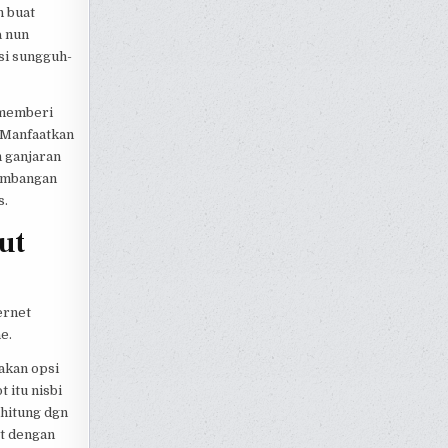
n buat
a nun
si sungguh-
 memberi
 Manfaatkan
 ganjaran
timbangan
s.
ut
ernet
e.
akan opsi
 itu nisbi
ghitung dgn
ot dengan