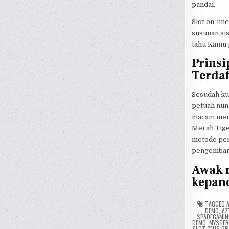
pandai.
Slot on-lin
susunan sis
tahu Kamu
Prins
Terdaf
Sesudah ku
petuah nun
macam mema
Merah Tige
metode per
pengembar
Awak 
kepand
TAGGED
DEMO
,
AZ
SPADEGAMIN
DEMO
,
MYSTER
SLOT ZEUS P