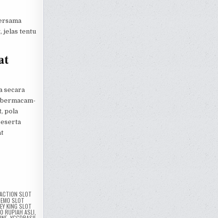
Bersama
 jelas tentu
at
a secara
a bermacam-
, pola
eserta
t
ACTION SLOT
EMO SLOT
EY KING SLOT
O RUPIAH ASLI
,
INE
,
YGGDRASIL