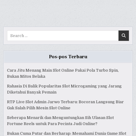
Search
for:
Pos-pos Terbaru
Cara Jitu Menang Main Slot Online Pakai Pola Turbo Spin,
Bukan Mitos Belaka
Rahasia Di Balik Popularitas Slot Microgaming yang Jarang
Diketahui Banyak Pemain
RTP Live Slot Admin Jarwo Terbaru: Bocoran Langsung Biar
Gak Salah Pilih Mesin Slot Online
Seberapa Menarik dan Menguntungkan Sih Ulasan Slot
Fortune Reels untuk Para Pecinta Judi Online?
Bukan Cuma Putar dan Berharap: Memahami Dunia Game Slot