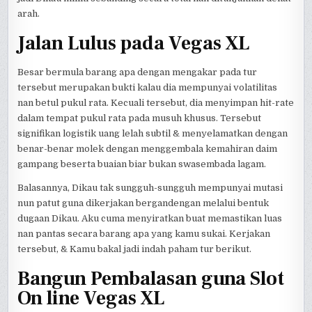
arah.
Jalan Lulus pada Vegas XL
Besar bermula barang apa dengan mengakar pada tur
tersebut merupakan bukti kalau dia mempunyai volatilitas
nan betul pukul rata. Kecuali tersebut, dia menyimpan hit-rate
dalam tempat pukul rata pada musuh khusus. Tersebut
signifikan logistik uang lelah subtil & menyelamatkan dengan
benar-benar molek dengan menggembala kemahiran daim
gampang beserta buaian biar bukan swasembada lagam.
Balasannya, Dikau tak sungguh-sungguh mempunyai mutasi
nun patut guna dikerjakan bergandengan melalui bentuk
dugaan Dikau. Aku cuma menyiratkan buat memastikan luas
nan pantas secara barang apa yang kamu sukai. Kerjakan
tersebut, & Kamu bakal jadi indah paham tur berikut.
Bangun Pembalasan guna Slot
On line Vegas XL