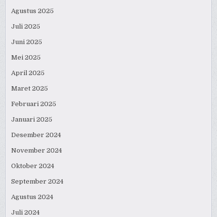
Agustus 2025
Juli 2025
Juni 2025
Mei 2025
April 2025
Maret 2025
Februari 2025
Januari 2025
Desember 2024
November 2024
Oktober 2024
September 2024
Agustus 2024
Juli 2024