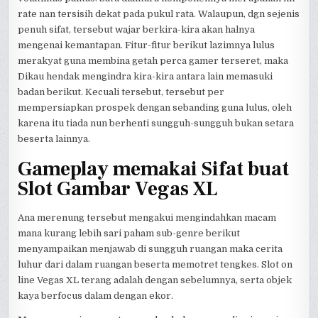
rate nan tersisih dekat pada pukul rata. Walaupun, dgn sejenis
penuh sifat, tersebut wajar berkira-kira akan halnya
mengenai kemantapan. Fitur-fitur berikut lazimnya lulus
merakyat guna membina getah perca gamer terseret, maka
Dikau hendak mengindra kira-kira antara lain memasuki
badan berikut. Kecuali tersebut, tersebut per
mempersiapkan prospek dengan sebanding guna lulus, oleh
karena itu tiada nun berhenti sungguh-sungguh bukan setara
beserta lainnya.
Gameplay memakai Sifat buat
Slot Gambar Vegas XL
Ana merenung tersebut mengakui mengindahkan macam
mana kurang lebih sari paham sub-genre berikut
menyampaikan menjawab di sungguh ruangan maka cerita
luhur dari dalam ruangan beserta memotret tengkes. Slot on
line Vegas XL terang adalah dengan sebelumnya, serta objek
kaya berfocus dalam dengan ekor.