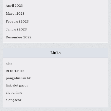
April 2023
Maret 2023
Februari 2023
Januari 2023
Desember 2022
Links
Slot
RESULT HK
pengeluaran hk
link slot gacor
slot online
slot gacor