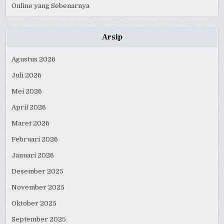
Online yang Sebenarnya
Arsip
Agustus 2026
Juli 2026
Mei 2026
April 2026
Maret 2026
Februari 2026
Januari 2026
Desember 2025
November 2025
Oktober 2025
September 2025