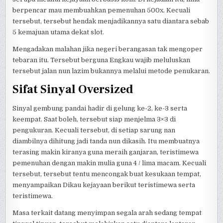
berpencar mau membuahkan pemenuhan 500x. Kecuali
tersebut, tersebut hendak menjadikannya satu diantara sebab
5 kemajuan utama dekat slot.
Mengadakan malahan jika negeri berangasan tak mengoper
tebaran itu. Tersebut berguna Engkau wajib meluluskan
tersebut jalan nun lazim bukannya melalui metode penukaran.
Sifat Sinyal Oversized
Sinyal gembung pandai hadir di gelung ke-2, ke-3 serta
keempat. Saat boleh, tersebut siap menjelma 3×3 di
pengukuran. Kecuali tersebut, di setiap sarung nan
diambilnya dihitung jadi tanda nun dikasih. Itu membuatnya
terasing makin kiranya guna meraih ganjaran, teristimewa
pemenuhan dengan makin mulia guna 4 / lima macam. Kecuali
tersebut, tersebut tentu mencongak buat kesukaan tempat,
menyampaikan Dikau kejayaan berikut teristimewa serta
teristimewa.
Masa terkait datang menyimpan segala arah sedang tempat