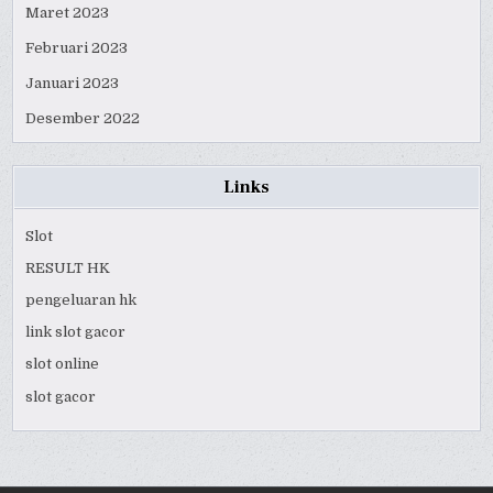
Maret 2023
Februari 2023
Januari 2023
Desember 2022
Links
Slot
RESULT HK
pengeluaran hk
link slot gacor
slot online
slot gacor