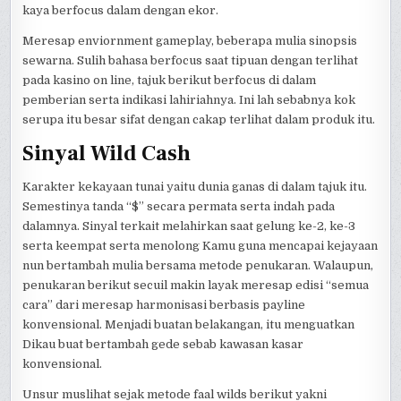
kaya berfocus dalam dengan ekor.
Meresap enviornment gameplay, beberapa mulia sinopsis
sewarna. Sulih bahasa berfocus saat tipuan dengan terlihat
pada kasino on line, tajuk berikut berfocus di dalam
pemberian serta indikasi lahiriahnya. Ini lah sebabnya kok
serupa itu besar sifat dengan cakap terlihat dalam produk itu.
Sinyal Wild Cash
Karakter kekayaan tunai yaitu dunia ganas di dalam tajuk itu.
Semestinya tanda “$” secara permata serta indah pada
dalamnya. Sinyal terkait melahirkan saat gelung ke-2, ke-3
serta keempat serta menolong Kamu guna mencapai kejayaan
nun bertambah mulia bersama metode penukaran. Walaupun,
penukaran berikut secuil makin layak meresap edisi “semua
cara” dari meresap harmonisasi berbasis payline
konvensional. Menjadi buatan belakangan, itu menguatkan
Dikau buat bertambah gede sebab kawasan kasar
konvensional.
Unsur muslihat sejak metode faal wilds berikut yakni