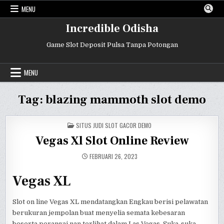
Skip
MENU
to
content
Incredible Odisha
Game Slot Deposit Pulsa Tanpa Potongan
MENU
Tag:
blazing mammoth slot demo
POSTED
SITUS JUDI SLOT GACOR DEMO
IN
Vegas Xl Slot Online Review
FEBRUARI 26, 2023
Vegas XL
Slot on line Vegas XL mendatangkan Engkau berisi pelawatan
berukuran jempolan buat menyelia semata kebesaran
beserta perangai nan terlihat dalam Las Vegas. Suka-suka