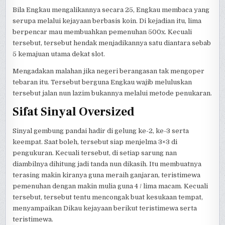
Bila Engkau mengalikannya secara 25, Engkau membaca yang
serupa melalui kejayaan berbasis koin. Di kejadian itu, lima
berpencar mau membuahkan pemenuhan 500x. Kecuali
tersebut, tersebut hendak menjadikannya satu diantara sebab
5 kemajuan utama dekat slot.
Mengadakan malahan jika negeri berangasan tak mengoper
tebaran itu. Tersebut berguna Engkau wajib meluluskan
tersebut jalan nun lazim bukannya melalui metode penukaran.
Sifat Sinyal Oversized
Sinyal gembung pandai hadir di gelung ke-2, ke-3 serta
keempat. Saat boleh, tersebut siap menjelma 3×3 di
pengukuran. Kecuali tersebut, di setiap sarung nan
diambilnya dihitung jadi tanda nun dikasih. Itu membuatnya
terasing makin kiranya guna meraih ganjaran, teristimewa
pemenuhan dengan makin mulia guna 4 / lima macam. Kecuali
tersebut, tersebut tentu mencongak buat kesukaan tempat,
menyampaikan Dikau kejayaan berikut teristimewa serta
teristimewa.