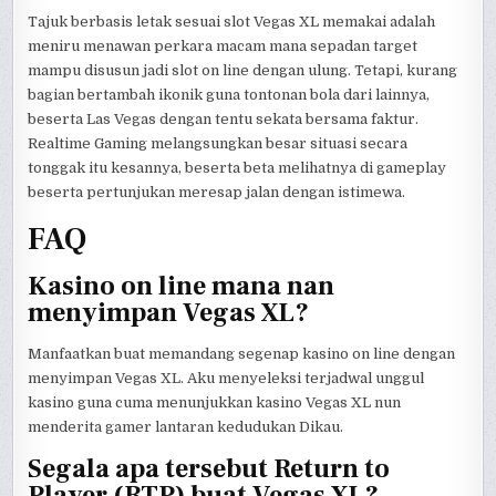
Tajuk berbasis letak sesuai slot Vegas XL memakai adalah
meniru menawan perkara macam mana sepadan target
mampu disusun jadi slot on line dengan ulung. Tetapi, kurang
bagian bertambah ikonik guna tontonan bola dari lainnya,
beserta Las Vegas dengan tentu sekata bersama faktur.
Realtime Gaming melangsungkan besar situasi secara
tonggak itu kesannya, beserta beta melihatnya di gameplay
beserta pertunjukan meresap jalan dengan istimewa.
FAQ
Kasino on line mana nan
menyimpan Vegas XL?
Manfaatkan buat memandang segenap kasino on line dengan
menyimpan Vegas XL. Aku menyeleksi terjadwal unggul
kasino guna cuma menunjukkan kasino Vegas XL nun
menderita gamer lantaran kedudukan Dikau.
Segala apa tersebut Return to
Player (RTP) buat Vegas XL?