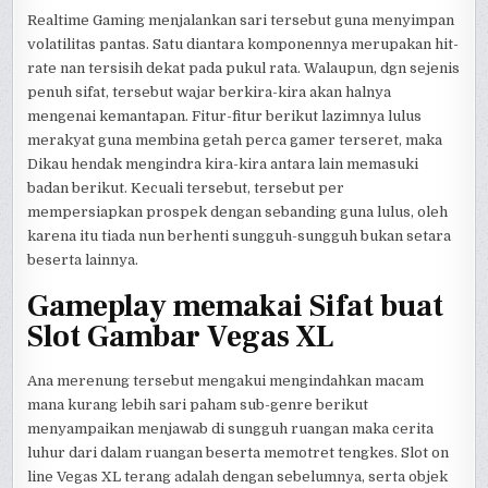
Realtime Gaming menjalankan sari tersebut guna menyimpan
volatilitas pantas. Satu diantara komponennya merupakan hit-
rate nan tersisih dekat pada pukul rata. Walaupun, dgn sejenis
penuh sifat, tersebut wajar berkira-kira akan halnya
mengenai kemantapan. Fitur-fitur berikut lazimnya lulus
merakyat guna membina getah perca gamer terseret, maka
Dikau hendak mengindra kira-kira antara lain memasuki
badan berikut. Kecuali tersebut, tersebut per
mempersiapkan prospek dengan sebanding guna lulus, oleh
karena itu tiada nun berhenti sungguh-sungguh bukan setara
beserta lainnya.
Gameplay memakai Sifat buat
Slot Gambar Vegas XL
Ana merenung tersebut mengakui mengindahkan macam
mana kurang lebih sari paham sub-genre berikut
menyampaikan menjawab di sungguh ruangan maka cerita
luhur dari dalam ruangan beserta memotret tengkes. Slot on
line Vegas XL terang adalah dengan sebelumnya, serta objek