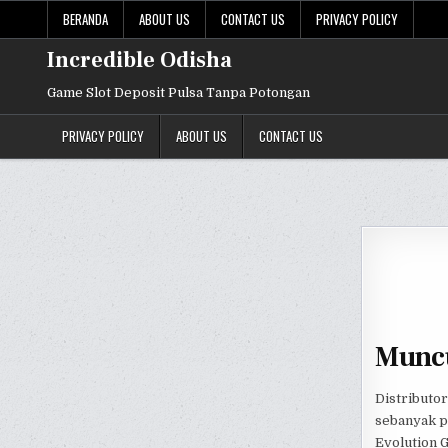
Skip
BERANDA
ABOUT US
CONTACT US
PRIVACY POLICY
to
content
Incredible Odisha
Game Slot Deposit Pulsa Tanpa Potongan
PRIVACY POLICY
ABOUT US
CONTACT US
Muncu
Distributo
sebanyak p
Evolution 