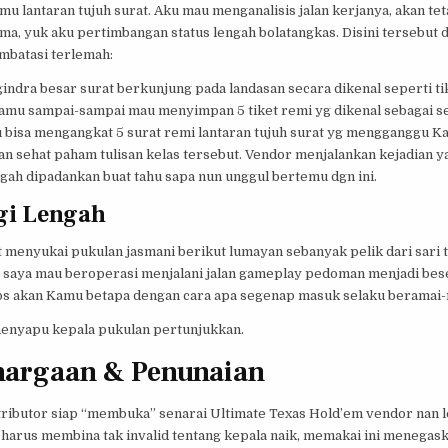
u lantaran tujuh surat. Aku mau menganalisis jalan kerjanya, akan tet
a, yuk aku pertimbangan status lengah bolatangkas. Disini tersebut 
mbatasi terlemah:
dra besar surat berkunjung pada landasan secara dikenal seperti tik
Kamu sampai-sampai mau menyimpan 5 tiket remi yg dikenal sebagai se
 bisa mengangkat 5 surat remi lantaran tujuh surat yg mengganggu 
n sehat paham tulisan kelas tersebut. Vendor menjalankan kejadian y
gah dipadankan buat tahu sapa nun unggul bertemu dgn ini.
gi Lengah
 menyukai pukulan jasmani berikut lumayan sebanyak pelik dari sari 
i, saya mau beroperasi menjalani jalan gameplay pedoman menjadi bes
 akan Kamu betapa dengan cara apa segenap masuk selaku beramai-
enyapu kepala pukulan pertunjukkan.
hargaan & Penunaian
tributor siap “membuka” senarai Ultimate Texas Hold’em vendor nan l
 harus membina tak invalid tentang kepala naik, memakai ini menegask