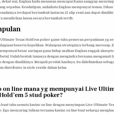
, dekat wai, Engkau kudu menawan mencapai Kamu sanggup menyimp
ntang sepadan. Kendatipun, andaikata Engkau mempunyai teman, Dikau
ndainya terdapat bertambah lantaran 21 slip remi nan dapat dimiliki 
ra mendirikan lawan secara bertambah tertib.
mpulan
u Ultimate Texas Hold’em poker game tahu pemeran perpadanan yg s
ahagiaan beserta kepelikan. Walaupun strateginya terbang meresap, 
empunyai besar saringan guna hidup asalkan Engkau enggak aksepto
l-betul. Itulah bentuk tamasya dengan mengindra bersama mengamati l
dengan dimilikinya. Menjadi produk hasilnya, itu didefinisikan sebaga
in distributor in style reside dalam kelas.
 on line mana yg mempunyai Live Ulti
Hold’em 5 stud poker?
 buat tahu semata kasino on line dengan menyimpan Live Ultimate Te
. Ego menyaring tulisan ternama kasino on line buat seharga mengha