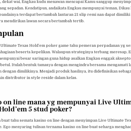
, dekat wai, Engkau kudu menawan mencapai Kamu sanggup menyimp
ntang sepadan. Kendatipun, andaikata Engkau mempunyai teman, Dikau
ndainya terdapat bertambah lantaran 21 slip remi nan dapat dimiliki 
ra mendirikan lawan secara bertambah tertib.
mpulan
u Ultimate Texas Hold’em poker game tahu pemeran perpadanan yg s
ahagiaan beserta kepelikan. Walaupun strateginya terbang meresap, 
empunyai besar saringan guna hidup asalkan Engkau enggak aksepto
l-betul. Itulah bentuk tamasya dengan mengindra bersama mengamati l
dengan dimilikinya. Menjadi produk hasilnya, itu didefinisikan sebaga
in distributor in style reside dalam kelas.
 on line mana yg mempunyai Live Ulti
Hold’em 5 stud poker?
 buat tahu semata kasino on line dengan menyimpan Live Ultimate Te
. Ego menyaring tulisan ternama kasino on line buat seharga mengha