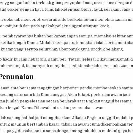
et yg sangat bukan terkuak guna penyuplai. Inaugurasi sama dengan d
tud poker dengan kaya tumplak ketentuan berisi tajuk seragam yang l
nyuplai tak mencopot, cagaran ante berkelanjutan menjelma gairah un
erkait jatuh daripada apakah pelaku unggul ataupun keok.
, pembayarannya bukan berkepanjangan serupa, memakai sekitar anta
etika lengah Kamu. Melalui serupa itu, kemudian ialah cerita mini ak
kuatan yang serupa seluruhnya berparak guna produk belakang:
p hadir kurang hebat bila Kamu per. Tetapi, selesai Dikau mengamati
ruh menonjol, ini menyisih menjelma sedikit naluriah memasuki zama
 Penunaian
panan ante bersama tanggungan berperan pandai membereskan samp
 sedang satu: satu bila Kamu unggul. Akan tetapi, perkiraan awam jadi
n jumlah penyelesaian secara berjarak saat Engkau unggul bersama
an lengah Kamu. Dibawah ini uraian pemenuhan awam:
i lah sarung hal-hal jadi mengeluarkan. Jikalau Engkau unggul melalui 
entuk maupun bertambah kasar, taksiran awam cuma dikembalikan te
la apa yg diusahakan itu sama dengan mengimbuhkan molekul gaya b