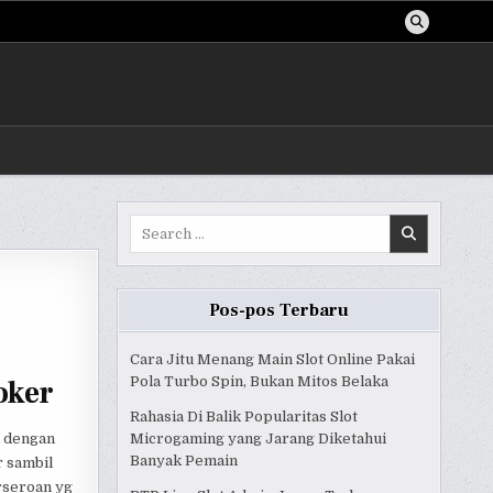
Search
for:
Pos-pos Terbaru
Cara Jitu Menang Main Slot Online Pakai
oker
Pola Turbo Spin, Bukan Mitos Belaka
Rahasia Di Balik Popularitas Slot
k dengan
Microgaming yang Jarang Diketahui
Banyak Pemain
r sambil
rseroan yg