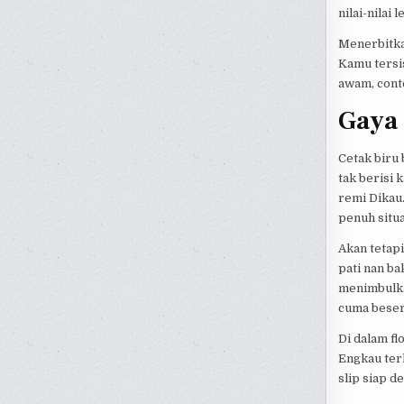
nilai-nilai
Menerbitka
Kamu tersi
awam, cont
Gaya 
Cetak biru
tak berisi
remi Dikau.
penuh situa
Akan tetapi
pati nan ba
menimbulkan
cuma bese
Di dalam f
Engkau ter
slip siap d