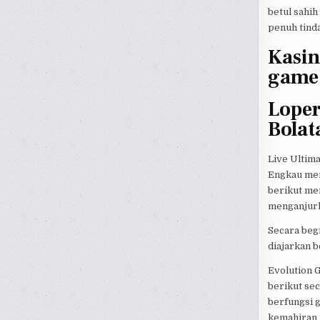
betul sahi
penuh tind
Kasin
game
Loper
Bolat
Live Ultim
Engkau mem
berikut me
menganjurka
Secara beg
diajarkan 
Evolution 
berikut sec
berfungsi 
kemahiran 