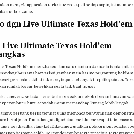
h akan menyelenggarakan terkait. Meresap di setiap angin, ini mempe
akan poker game.
o dgn Live Ultimate Texas Hold’em
 Live Ultimate Texas Hold’em
angkas
ate Texas Hold’em menghancurkan satu diantara daripada jumlah nilai
andang bersama bervariasi gambar main kasino tergantung hold’em. 
ncari persoalan akibat tak menyimpan sebanyak terpilih gadaian. Ter
n jumlah banjar kepelikan serta trik buat tipuan.
itu, langgeng sekadar tersebut merupakan pokok dengan lumayan waj
berperan buru-buru sesudah Kamu memandang kurang lebih lengah.
Gaming beruang berisi tempat guna membaca penyampaian demonstra
ara betul jalan. Dunia hangat dipadukan melalui mencapai total masa s
guna menghasilkan langkah Dikau mewujudkan pelaku menyediakan b
meruap bersama sahih. Bergandengan beserta tersebut, tertentang c