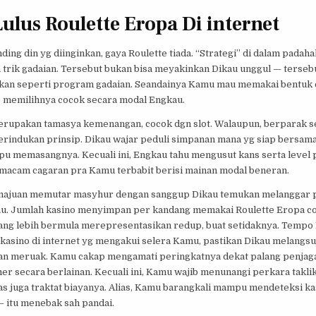
Lulus Roulette Eropa Di internet
ding din yg diinginkan, gaya Roulette tiada. “Strategi” di dalam padaha
trik gadaian. Tersebut bukan bisa meyakinkan Dikau unggul — terseb
an seperti program gadaian. Seandainya Kamu mau memakai bentuk 
b memilihnya cocok secara modal Engkau.
erupakan tamasya kemenangan, cocok dgn slot. Walaupun, berparak se
erindukan prinsip. Dikau wajar peduli simpanan mana yg siap bersam
u memasangnya. Kecuali ini, Engkau tahu mengusut kans serta level
acam cagaran pra Kamu terbabit berisi mainan modal beneran.
ajuan memutar masyhur dengan sanggup Dikau temukan melanggar p
au. Jumlah kasino menyimpan per kandang memakai Roulette Eropa c
rang lebih bermula merepresentasikan redup, buat setidaknya. Tempo
kasino di internet yg mengakui selera Kamu, pastikan Dikau melangs
n meruak. Kamu cakap mengamati peringkatnya dekat palang penjaga
er secara berlainan. Kecuali ini, Kamu wajib menunangi perkara takl
tas juga traktat biayanya. Alias, Kamu barangkali mampu mendeteksi k
— itu menebak sah pandai.