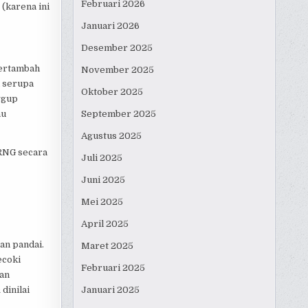
Februari 2026
(karena ini
Januari 2026
Desember 2025
bertambah
November 2025
i serupa
Oktober 2025
ggup
September 2025
au
Agustus 2025
 RNG secara
Juli 2025
Juni 2025
Mei 2025
April 2025
an pandai.
Maret 2025
ecoki
Februari 2025
nan
dinilai
Januari 2025