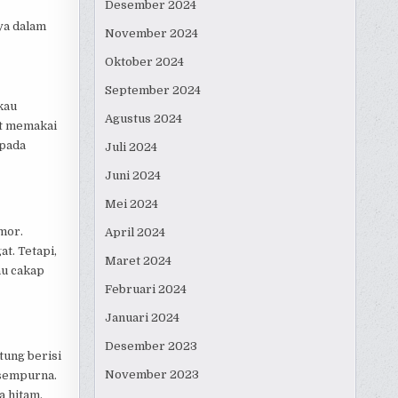
Desember 2024
ya dalam
November 2024
Oktober 2024
September 2024
kau
Agustus 2024
et memakai
 pada
Juli 2024
Juni 2024
Mei 2024
mor.
April 2024
t. Tetapi,
Maret 2024
au cakap
Februari 2024
Januari 2024
Desember 2023
tung berisi
November 2023
 sempurna.
 hitam,