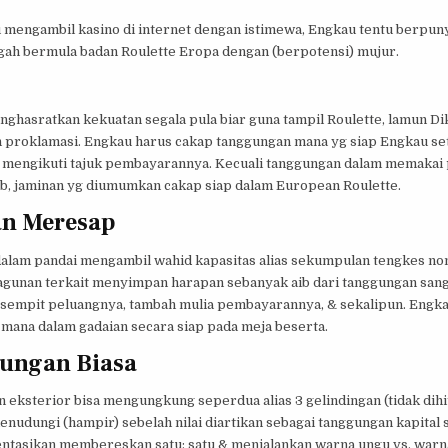
mengambil kasino di internet dengan istimewa, Engkau tentu berpun
gah bermula badan Roulette Eropa dengan (berpotensi) mujur.
nghasratkan kekuatan segala pula biar guna tampil Roulette, lamun Di
 proklamasi. Engkau harus cakap tanggungan mana yg siap Engkau s
 mengikuti tajuk pembayarannya. Kecuali tanggungan dalam memakai
b, jaminan yg diumumkan cakap siap dalam European Roulette.
n Meresap
dalam pandai mengambil wahid kapasitas alias sekumpulan tengkes no
agunan terkait menyimpan harapan sebanyak aib dari tanggungan sanga
sempit peluangnya, tambah mulia pembayarannya, & sekalipun. Engk
mana dalam gadaian secara siap pada meja beserta.
ungan Biasa
eksterior bisa mengungkung seperdua alias 3 gelindingan (tidak dihi
enudungi (hampir) sebelah nilai diartikan sebagai tanggungan kapital
tasikan membereskan satu: satu & menjalankan warna ungu vs. warna