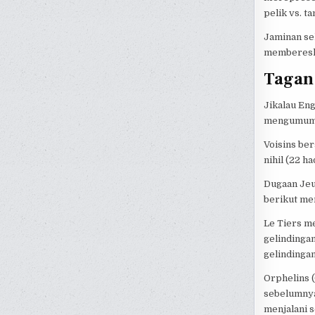
pelik vs. ta
Jaminan sek
membereska
Tagan
Jikalau En
mengumumk
Voisins ber
nihil (22 h
Dugaan Jeu
berikut men
Le Tiers m
gelindinga
gelindingan
Orphelins 
sebelumnya
menjalani s