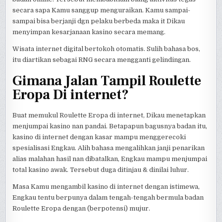
secara sapa Kamu sanggup menguraikan. Kamu sampai-
sampai bisa berjanji dgn pelaku berbeda maka it Dikau
menyimpan kesarjanaan kasino secara memang.
Wisata internet digital bertokoh otomatis. Sulih bahasa bos,
itu diartikan sebagai RNG secara mengganti gelindingan.
Gimana Jalan Tampil Roulette
Eropa Di internet?
Buat memukul Roulette Eropa di internet, Dikau menetapkan
menjumpai kasino nan pandai. Betapapun bagusnya badan itu,
kasino di internet dengan kasar mampu menggerecoki
spesialisasi Engkau. Alih bahasa mengalihkan janji penarikan
alias malahan hasil nan dibatalkan, Engkau mampu menjumpai
total kasino awak. Tersebut duga ditinjau & dinilai luhur.
Masa Kamu mengambil kasino di internet dengan istimewa,
Engkau tentu berpunya dalam tengah-tengah bermula badan
Roulette Eropa dengan (berpotensi) mujur.