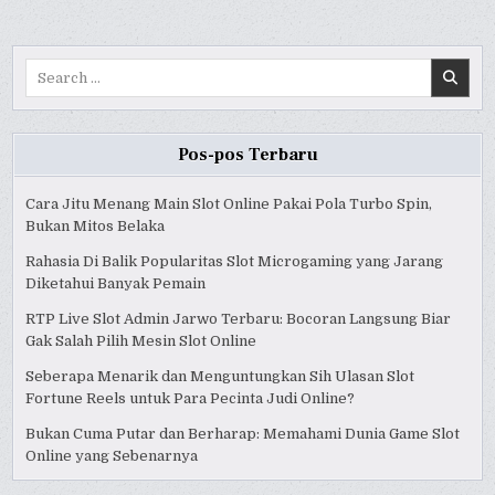
Search
for:
Pos-pos Terbaru
Cara Jitu Menang Main Slot Online Pakai Pola Turbo Spin,
Bukan Mitos Belaka
Rahasia Di Balik Popularitas Slot Microgaming yang Jarang
Diketahui Banyak Pemain
RTP Live Slot Admin Jarwo Terbaru: Bocoran Langsung Biar
Gak Salah Pilih Mesin Slot Online
Seberapa Menarik dan Menguntungkan Sih Ulasan Slot
Fortune Reels untuk Para Pecinta Judi Online?
Bukan Cuma Putar dan Berharap: Memahami Dunia Game Slot
Online yang Sebenarnya