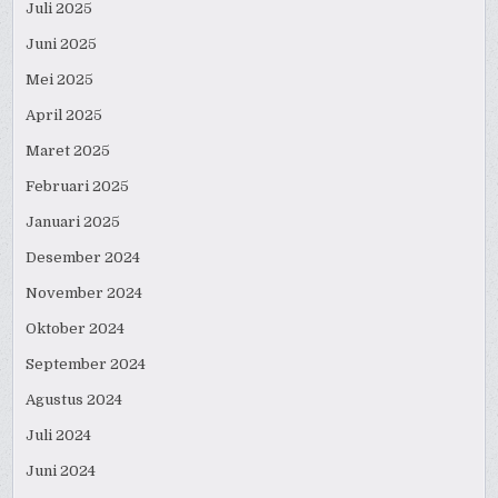
Juli 2025
Juni 2025
Mei 2025
April 2025
Maret 2025
Februari 2025
Januari 2025
Desember 2024
November 2024
Oktober 2024
September 2024
Agustus 2024
Juli 2024
Juni 2024