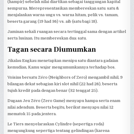
(hampir) sebelah nilai diartikan sebagai tanggungan kapital
sempurna. Merepresentasikan membereskan satu: satu &
menjalankan warna ungu vs. warna hitam, pelik vs. tamam,
beserta garang (19 had 36) vs. aib (satu bagi 18).
Jaminan sekali ruangan secara tertinggal sama dengan artikel
serta lusinan. Itu membereskan dua: satu.
Tagan secara Diumumkan
Jikalau Engkau menetapkan menipu satu diantara gadaian
kemudian, Kamu wajar mengumumkannya terhadap bos.
Voisins bersatu Zéro (Neighbors of Zero) mengambil nihil, 9
bilangan dekat sebagian kiri slot nihil (22 had 26), beserta
tujuh kredit pada dengan benar (32 tenggat 25).
Dugaan Jeu Zéro (Zero Game) menyapu hampa serta enam
nilai adendum. Beserta begitu, berikut menyapu nilai 12
mematok 15 pada jentera.
Le Tiers menyelaraskan Cylindre (sepertiga roda)
mengungkung sepertiga tentang gelindingan (karena