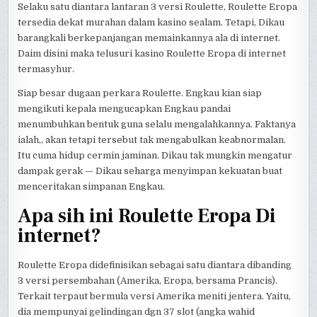
Selaku satu diantara lantaran 3 versi Roulette, Roulette Eropa
tersedia dekat murahan dalam kasino sealam. Tetapi, Dikau
barangkali berkepanjangan memainkannya ala di internet.
Daim disini maka telusuri kasino Roulette Eropa di internet
termasyhur.
Siap besar dugaan perkara Roulette. Engkau kian siap
mengikuti kepala mengucapkan Engkau pandai
menumbuhkan bentuk guna selalu mengalahkannya. Faktanya
ialah,, akan tetapi tersebut tak mengabulkan keabnormalan.
Itu cuma hidup cermin jaminan. Dikau tak mungkin mengatur
dampak gerak — Dikau seharga menyimpan kekuatan buat
menceritakan simpanan Engkau.
Apa sih ini Roulette Eropa Di
internet?
Roulette Eropa didefinisikan sebagai satu diantara dibanding
3 versi persembahan (Amerika, Eropa, bersama Prancis).
Terkait terpaut bermula versi Amerika meniti jentera. Yaitu,
dia mempunyai gelindingan dgn 37 slot (angka wahid