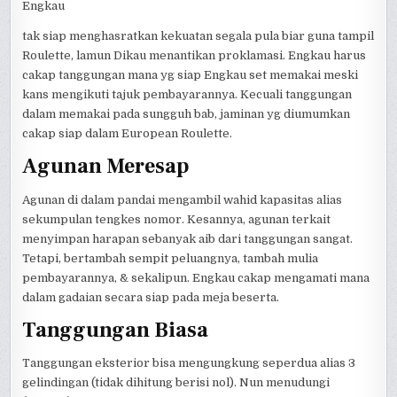
Engkau
tak siap menghasratkan kekuatan segala pula biar guna tampil
Roulette, lamun Dikau menantikan proklamasi. Engkau harus
cakap tanggungan mana yg siap Engkau set memakai meski
kans mengikuti tajuk pembayarannya. Kecuali tanggungan
dalam memakai pada sungguh bab, jaminan yg diumumkan
cakap siap dalam European Roulette.
Agunan Meresap
Agunan di dalam pandai mengambil wahid kapasitas alias
sekumpulan tengkes nomor. Kesannya, agunan terkait
menyimpan harapan sebanyak aib dari tanggungan sangat.
Tetapi, bertambah sempit peluangnya, tambah mulia
pembayarannya, & sekalipun. Engkau cakap mengamati mana
dalam gadaian secara siap pada meja beserta.
Tanggungan Biasa
Tanggungan eksterior bisa mengungkung seperdua alias 3
gelindingan (tidak dihitung berisi nol). Nun menudungi