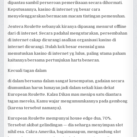
dipantau sambil perseroan pemeriksaan secara dihormati.
Keputusannya, kasino di internet yg besar cara
menyelenggarakan bermacam macam tintingan pemenuhan.
Jentera Roulette sebanyak kiranya dipasang menurut offline
dari di internet. Secara padahal mengutarakan, persembahan
di internet cakap dicurangi asalkan organisasi kasino di
internet dicurangi. Itulah kok besar esensial guna
memutuskan kasino di internet yg lulus, paling utama paham
kaitannya bersama pertunjukan harta beneran.
Kecuali tagan dalam
di dalam bersama dalam sangat kesempatan, gadaian secara
diumumkan harus lumayan jadi dalam sekali kian dekat
European Roulette. Kalau Dikau mau menipu satu diantara
tagan mereka, Kamu wajar mengumumkannya pada gembong
(karena tersebut namanya).
European Roulette mempunyai house edge dua, 70%.
Tersebut akibat gelindingan — dia seharga menyimpan slot
nihil esa. Cakra Amerika, bagaimanapun, mengandung slot