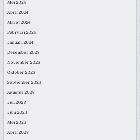
Mei 2024
April 2024
Maret 2024
Februari 2024
Januari 2024
Desember 2023
November 2023
Oktober 2023
September 2023
Agustus 2023
Juli 2023
Juni 2023
Mei 2023
April 2023