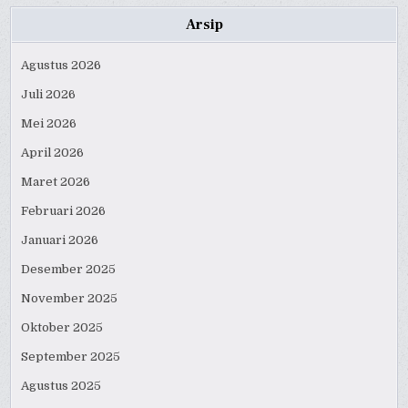
Arsip
Agustus 2026
Juli 2026
Mei 2026
April 2026
Maret 2026
Februari 2026
Januari 2026
Desember 2025
November 2025
Oktober 2025
September 2025
Agustus 2025