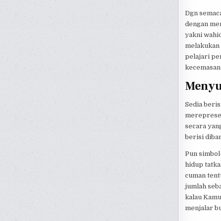
Dgn semacam
dengan men
yakni wahi
melakukan 
pelajari pe
kecemasan 
Menyu
Sedia beris
merepresen
secara yang
berisi diba
Pun simbol
hidup tatk
cuman tent
jumlah seba
kalau Kamu 
menjalar b