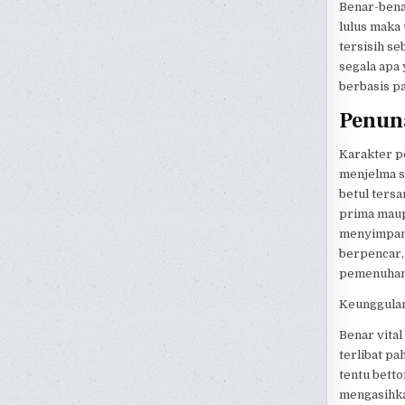
Benar-bena
lulus maka 
tersisih s
segala apa
berbasis pa
Penun
Karakter p
menjelma s
betul ters
prima maupu
menyimpan 
berpencar,
pemenuhan s
Keunggulan
Benar vita
terlibat p
tentu bett
mengasihkan