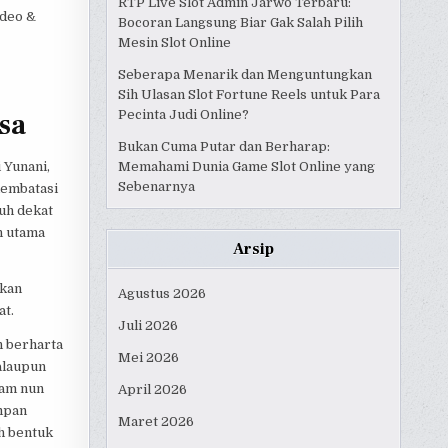
RTP Live Slot Admin Jarwo Terbaru:
odeo &
Bocoran Langsung Biar Gak Salah Pilih
Mesin Slot Online
Seberapa Menarik dan Menguntungkan
Sih Ulasan Slot Fortune Reels untuk Para
Pecinta Judi Online?
sa
Bukan Cuma Putar dan Berharap:
 Yunani,
Memahami Dunia Game Slot Online yang
Sebenarnya
membatasi
uh dekat
n utama
Arsip
ukan
Agustus 2026
at.
Juli 2026
n berharta
Mei 2026
alaupun
lam nun
April 2026
mpan
Maret 2026
h bentuk