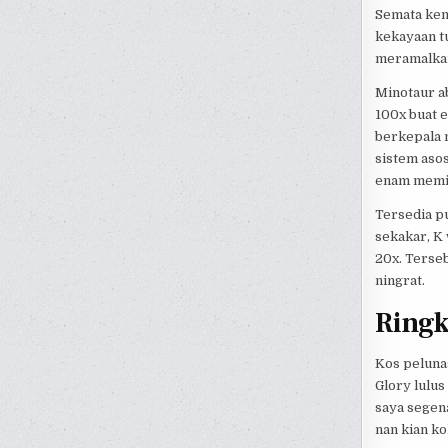
Semata kem
kekayaan tu
meramalkan 
Minotaur a
100x buat 
berkepala 
sistem asos
enam memil
Tersedia p
sekakar, K
20x. Terse
ningrat.
Ring
Kos peluna
Glory lulus
saya segena
nan kian ko