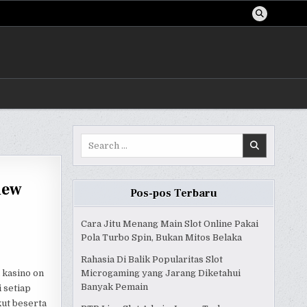
Search
for:
iew
Pos-pos Terbaru
Cara Jitu Menang Main Slot Online Pakai
Pola Turbo Spin, Bukan Mitos Belaka
Rahasia Di Balik Popularitas Slot
 kasino on
Microgaming yang Jarang Diketahui
Banyak Pemain
 setiap
ut beserta