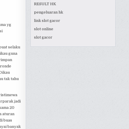
RESULT HK
pengeluaran hk
link slot gacor
uma yg
slot online
si
slot gacor
buat selaku
ikau guna
yimpan
 ronde
Dikau
u tak tahu
eristimewa
erparak jadi
sama 20
a aturan
di buas
nyai banyak