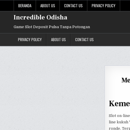
Skip
BERANDA
ABOUT US
CONTACT US
PRIVACY POLICY
to
content
Incredible Odisha
Game Slot Deposit Pulsa Tanpa Potongan
PRIVACY POLICY
ABOUT US
CONTACT US
Me
Keme
Slot on-lin
line kukuh 
ronde. Ter