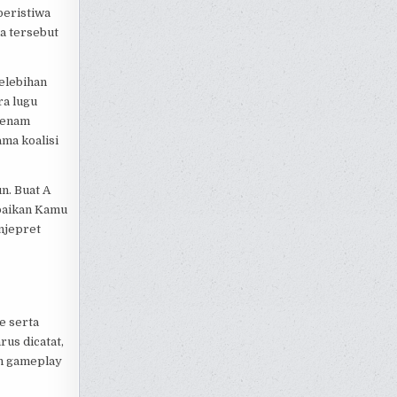
peristiwa
la tersebut
elebihan
ra lugu
 enam
ama koalisi
n. Buat A
paikan Kamu
njepret
e serta
rus dicatat,
an gameplay