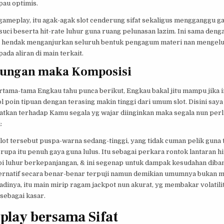
pau optimis.
 gameplay, itu agak-agak slot cenderung sifat sekaligus mengganggu 
suci beserta hit-rate luhur guna ruang pelunasan lazim. Ini sama den
i hendak menganjurkan seluruh bentuk pengagum materi nan mengel
ada aliran di main terkait.
ungan maka Komposisi
tama-tama Engkau tahu punca berikut, Engkau bakal jitu mampu jika i
poin tipuan dengan terasing makin tinggi dari umum slot. Disini say
tkan terhadap Kamu segala yg wajar diinginkan maka segala nun perl
:
 slot tersebut puspa-warna sedang-tinggi, yang tidak cuman pelik guna 
upa itu penuh gaya guna lulus. Itu sebagai perkara rontok lantaran hi
bi luhur berkepanjangan, & ini segenap untuk dampak kesudahan diba
ternatif secara benar-benar terpuji namun demikian umumnya bukan 
adinya, itu main mirip ragam jackpot nun akurat, yg membakar volatili
sebagai kasar.
lay bersama Sifat