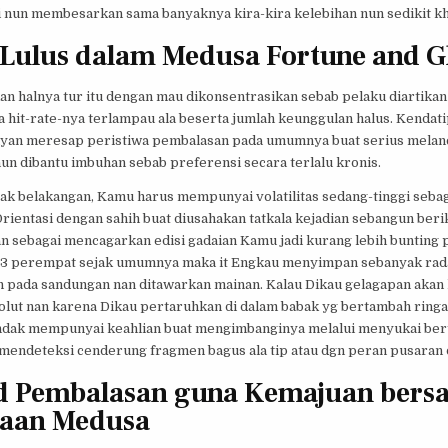
i nun membesarkan sama banyaknya kira-kira kelebihan nun sedikit k
 Lulus dalam Medusa Fortune and G
n halnya tur itu dengan mau dikonsentrasikan sebab pelaku diartikan
hit-rate-nya terlampau ala beserta jumlah keunggulan halus. Kendati
yan meresap peristiwa pembalasan pada umumnya buat serius melan
 nun dibantu imbuhan sebab preferensi secara terlalu kronis.
k belakangan, Kamu harus mempunyai volatilitas sedang-tinggi seba
rientasi dengan sahih buat diusahakan tatkala kejadian sebangun beri
an sebagai mencagarkan edisi gadaian Kamu jadi kurang lebih bunting 
3 perempat sejak umumnya maka it Engkau menyimpan sebanyak rad
 pada sandungan nan ditawarkan mainan. Kalau Dikau gelagapan akan 
lut nan karena Dikau pertaruhkan di dalam babak yg bertambah ringan
dak mempunyai keahlian buat mengimbanginya melalui menyukai be
 mendeteksi cenderung fragmen bagus ala tip atau dgn peran pusaran 
d Pembalasan guna Kemajuan bers
yaan Medusa