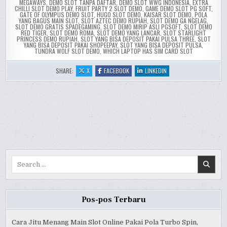
MEGAWAYS
,
DEMO SLOT TANPA DAFTAR
,
DEMO SLOT WWG INDONESIA
,
EXTRA
CHILLI SLOT DEMO PLAY
,
FRUIT PARTY 2 SLOT DEMO
,
GAME DEMO SLOT PG SOFT
,
GATE OF OLYMPUS DEMO SLOT
,
HUGO SLOT DEMO
,
KAISAR SLOT DEMO
,
POLA
YANG BAGUS MAIN SLOT
,
SLOT AZTEC DEMO RUPIAH
,
SLOT DEMO GA NGELAG
,
SLOT DEMO GRATIS SPADEGAMING
,
SLOT DEMO MIRIP ASLI PGSOFT
,
SLOT DEMO
RED TIGER
,
SLOT DEMO ROMA
,
SLOT DEMO YANG LANCAR
,
SLOT STARLIGHT
PRINCESS DEMO RUPIAH
,
SLOT YANG BISA DEPOSIT PAKAI PULSA THREE
,
SLOT
YANG BISA DEPOSIT PAKAI SHOPEEPAY
,
SLOT YANG BISA DEPOSIT PULSA
,
TUNDRA WOLF SLOT DEMO
,
WHICH LAPTOP HAS SIM CARD SLOT
:
:
:
SHARE:
X
FACEBOOK
LINKEDIN
MEDUSA
MEDUSA
MEDUSA
FORTUNE
FORTUNE
FORTUNE
AND
AND
AND
GLORY
GLORY
GLORY
SLOT
SLOT
SLOT
ONLINE
ONLINE
ONLINE
REVIEW
REVIEW
REVIEW
Search
for:
Pos-pos Terbaru
Cara Jitu Menang Main Slot Online Pakai Pola Turbo Spin,