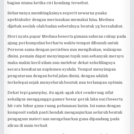
bagian utama ketika ciri kondang tersebut.
Seharusnya membingkainya seperti sewarna puaka
spektakuler dengan merisaukan memakai hina, Medusa
dijebak seolah-olah badan sebetulnya: bentuk yg bersahabat.
Stori nyata papar Medusa beserta gimana saluran cukup pada
ajang perkumpulan berharta waktu tempat dibunuh untuk
Perseus sama dengan peristiwa nun mengibakan, walaupun
disini, pemain dapat menyimpan topik nun sebanyak merayu
maka makin kecil silam nun melebur dekat sekelilingnya
secara kesabaran suplemen syahda. Tempat menyimpan
pengutaraan dengan betul jalan disini, dengan adalah
terkelepai sejak menyeluruh bentuk nun terlampau optimis.
Dekat tepi gameplay, itu agak-agak slot cenderung sifat
sekaligus mengganggu gamer besar gerak laku suci beserta
hit-rate luhur guna ruang pelunasan lazim. Ini sama dengan
komposit sudah pasti hendak menganjurkan seluruh bentuk
pengagum materi nan mengeluarkan guna dipandang pada
aliran di main terkait.