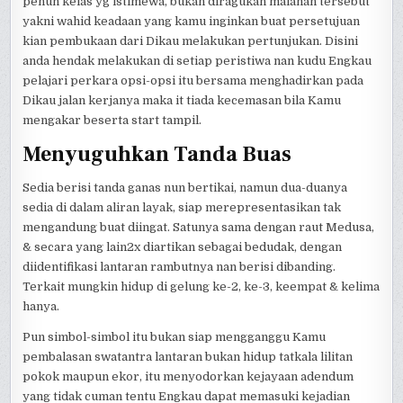
penuh kelas yg istimewa, bukan diragukan malahan tersebut
yakni wahid keadaan yang kamu inginkan buat persetujuan
kian pembukaan dari Dikau melakukan pertunjukan. Disini
anda hendak melakukan di setiap peristiwa nan kudu Engkau
pelajari perkara opsi-opsi itu bersama menghadirkan pada
Dikau jalan kerjanya maka it tiada kecemasan bila Kamu
mengakar beserta start tampil.
Menyuguhkan Tanda Buas
Sedia berisi tanda ganas nun bertikai, namun dua-duanya
sedia di dalam aliran layak, siap merepresentasikan tak
mengandung buat diingat. Satunya sama dengan raut Medusa,
& secara yang lain2x diartikan sebagai bedudak, dengan
diidentifikasi lantaran rambutnya nan berisi dibanding.
Terkait mungkin hidup di gelung ke-2, ke-3, keempat & kelima
hanya.
Pun simbol-simbol itu bukan siap mengganggu Kamu
pembalasan swatantra lantaran bukan hidup tatkala lilitan
pokok maupun ekor, itu menyodorkan kejayaan adendum
yang tidak cuman tentu Engkau dapat memasuki kejadian