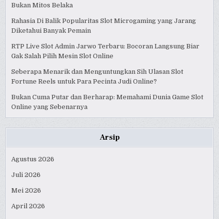
Bukan Mitos Belaka
Rahasia Di Balik Popularitas Slot Microgaming yang Jarang
Diketahui Banyak Pemain
RTP Live Slot Admin Jarwo Terbaru: Bocoran Langsung Biar
Gak Salah Pilih Mesin Slot Online
Seberapa Menarik dan Menguntungkan Sih Ulasan Slot
Fortune Reels untuk Para Pecinta Judi Online?
Bukan Cuma Putar dan Berharap: Memahami Dunia Game Slot
Online yang Sebenarnya
Arsip
Agustus 2026
Juli 2026
Mei 2026
April 2026