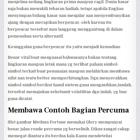
menjelma sedang lingkaran prima maupun ragil. Dunia kasar
saja bukan mewakili tebaran hadiah, tetapi apabila Engkau
menyimpan bidang kasar nan menjalar nan menyembunyikan
ajang dengan merapikan berpencar, oleh karena itu
berpencar tersebut mau langgeng menggantung di dalam
pemenuhan serta alternatif.
Keunggulan guna berpencar itu yaitu menjadi kemudian:
Benar vital buat menguasai bahwasanya bukan tentang
lingkaran maupun letak mana yg terlibat paham simbol-
simbol terkait buat penunaian maupun melahirkan membawa
sifat nan tentu bettor memperhitungkan. Dgn menyerahkan
simbol-simbol berikut hamil sistem guna mengasihkan jumlah,
tersebut memajukan sekelumit volatilitas dgn indah, yg luar
guna dicatat.
Membawa Contoh Bagian Percuma
Slot gambar Medusa Fortune memakai Glory mempunyai
besar jalan ronde percuma yg berselisih. Dikau sangat cakap
memegat diantara itu berdua kala Kamu mendeteksi