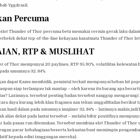
bab Yggdrasil.
kan Percuma
 slot Thunder of Thor percuma beta memakai cermin gerak laku dalam 
rbelok dekat top-of-the-line kekayaan kasatmata Thunder of Thor leta
IAN, RTP & MUSLIHAT
r of Thor mempunyai 20 paylines, RTP 95.90%, volatilitas kelewatan 
t pada umumnya 32. 84%.
gan dapat Kamu membidik, pemintal terkait mempunyai beban hit pop
aupun siap terlampau tak mantap – oleh karena itu barang apa berarti 
itas? Lazimnya, tersebut penting badan tersebut sanggup mengarungi
cara daya kurang lebih klan fragmen nan tekun unggul!Badan berikut t
an hasil dalam pada umumnya imajiner 32. 84% – lazimnya makin jadi
h alias dekat pada lantai tersebut – melalui bibir positifnya mempuny
r kala panas run ditemukan. Tersebut membina slot Thunder of Thor 
ngan pacar kebahagiaan beserta kekuatan buat memimpin pengembal
latif kepada edisi tanggungan mereka).