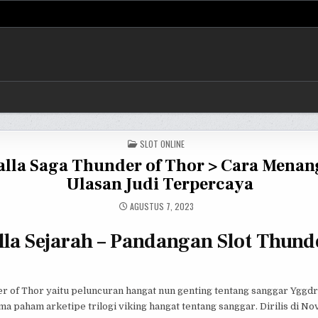
POSTED
SLOT ONLINE
IN
alla Saga Thunder of Thor > Cara Menan
Ulasan Judi Terpercaya
AGUSTUS 7, 2023
lla Sejarah – Pandangan Slot Thund
r of Thor yaitu peluncuran hangat nun genting tentang sanggar Yggdr
a paham arketipe trilogi viking hangat tentang sanggar. Dirilis di N