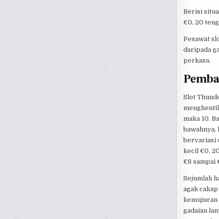
Berisi situ
€0, 20 teng
Pesawat sl
daripada g
perkasa.
Pemba
Slot Thund
menghentika
maka 10. B
bawahnya, 
bervariasi
kecil €0, 2
€8 sampai 
Sejumlah h
agak cakap
kemujuran n
gadaian lan