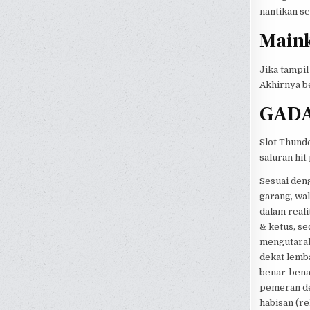
nantikan se
Main
Jika tampil
Akhirnya be
GADA
Slot Thunde
saluran hi
Sesuai den
garang, wal
dalam real
& ketus, se
mengutarak
dekat lemba
benar-bena
pemeran de
habisan (re