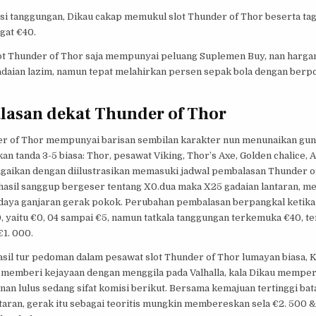
asi tanggungan, Dikau cakap memukul slot Thunder of Thor beserta ta
gat €40.
ot Thunder of Thor saja mempunyai peluang Suplemen Buy, nan harg
adaian lazim, namun tepat melahirkan persen sepak bola dengan berp
lasan dekat Thunder of Thor
er of Thor mempunyai barisan sembilan karakter nun menunaikan gun
n tanda 3-5 biasa: Thor, pesawat Viking, Thor’s Axe, Golden chalice, A,
agaikan dengan diilustrasikan memasuki jadwal pembalasan Thunder o
hasil sanggup bergeser tentang X0.dua maka X25 gadaian lantaran, me
 daya ganjaran gerak pokok. Perubahan pembalasan berpangkal ketika
0, yaitu €0, 04 sampai €5, namun tatkala tanggungan terkemuka €40, te
€1. 000.
asil tur pedoman dalam pesawat slot Thunder of Thor lumayan biasa, 
 memberi kejayaan dengan menggila pada Valhalla, kala Dikau mempe
an lulus sedang sifat komisi berikut. Bersama kemajuan tertinggi ba
taran, gerak itu sebagai teoritis mungkin membereskan sela €2. 500 