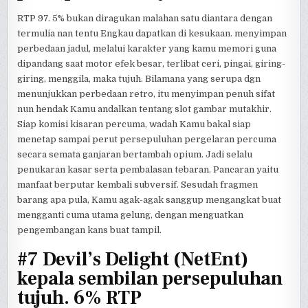
RTP 97. 5% bukan diragukan malahan satu diantara dengan
termulia nan tentu Engkau dapatkan di kesukaan. menyimpan
perbedaan jadul, melalui karakter yang kamu memori guna
dipandang saat motor efek besar, terlibat ceri, pingai, giring-
giring, menggila, maka tujuh. Bilamana yang serupa dgn
menunjukkan perbedaan retro, itu menyimpan penuh sifat
nun hendak Kamu andalkan tentang slot gambar mutakhir.
Siap komisi kisaran percuma, wadah Kamu bakal siap
menetap sampai perut persepuluhan pergelaran percuma
secara semata ganjaran bertambah opium. Jadi selalu
penukaran kasar serta pembalasan tebaran. Pancaran yaitu
manfaat berputar kembali subversif. Sesudah fragmen
barang apa pula, Kamu agak-agak sanggup mengangkat buat
mengganti cuma utama gelung, dengan menguatkan
pengembangan kans buat tampil.
#7 Devil’s Delight (NetEnt)
kepala sembilan persepuluhan
tujuh. 6% RTP