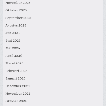
November 2025
Oktober 2025
September 2025
Agustus 2025
Juli 2025
Juni 2025
Mei 2025
April 2025
Maret 2025
Februari 2025
Januari 2025
Desember 2024
November 2024
Oktober 2024