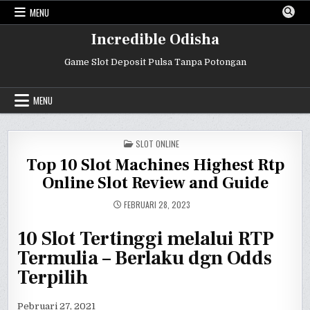
Skip
MENU
to
content
Incredible Odisha
Game Slot Deposit Pulsa Tanpa Potongan
MENU
POSTED
SLOT ONLINE
IN
Top 10 Slot Machines Highest Rtp
Online Slot Review and Guide
FEBRUARI 28, 2023
10 Slot Tertinggi melalui RTP
Termulia – Berlaku dgn Odds
Terpilih
Pebruari 27, 2021