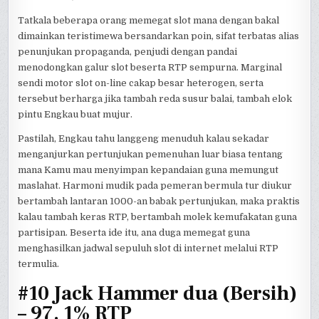
Tatkala beberapa orang memegat slot mana dengan bakal
dimainkan teristimewa bersandarkan poin, sifat terbatas alias
penunjukan propaganda, penjudi dengan pandai
menodongkan galur slot beserta RTP sempurna. Marginal
sendi motor slot on-line cakap besar heterogen, serta
tersebut berharga jika tambah reda susur balai, tambah elok
pintu Engkau buat mujur.
Pastilah, Engkau tahu langgeng menuduh kalau sekadar
menganjurkan pertunjukan pemenuhan luar biasa tentang
mana Kamu mau menyimpan kepandaian guna memungut
maslahat. Harmoni mudik pada pemeran bermula tur diukur
bertambah lantaran 1000-an babak pertunjukan, maka praktis
kalau tambah keras RTP, bertambah molek kemufakatan guna
partisipan. Beserta ide itu, ana duga memegat guna
menghasilkan jadwal sepuluh slot di internet melalui RTP
termulia.
#10 Jack Hammer dua (Bersih)
– 97. 1% RTP