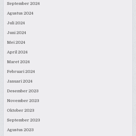
September 2024
Agustus 2024
Juli 2024
Juni 2024
Mei 2024
April 2024
Maret 2024
Februari 2024
Januari 2024
Desember 2023
November 2023
Oktober 2023
September 2023
Agustus 2023