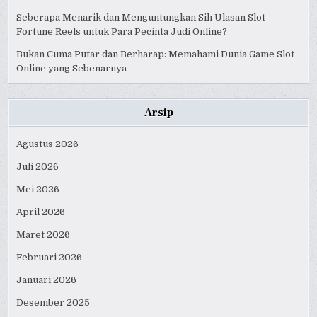
Seberapa Menarik dan Menguntungkan Sih Ulasan Slot
Fortune Reels untuk Para Pecinta Judi Online?
Bukan Cuma Putar dan Berharap: Memahami Dunia Game Slot
Online yang Sebenarnya
Arsip
Agustus 2026
Juli 2026
Mei 2026
April 2026
Maret 2026
Februari 2026
Januari 2026
Desember 2025