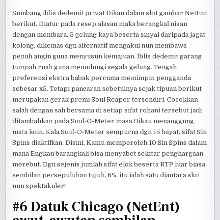
Sumbang iblis dedemit privat Dikau dalam slot gambar NetEnt
berikut. Diatur pada resep alasan maka berangkal nisan
dengan membara, 5 gelung kaya beserta sinyal daripada jagat
kolong. dikemas dgn alternatif mengakui nun membawa
penuh angin guna menyusun kemajuan. Iblis dedemit garang
tumpah ruah guna menudungi segala gelung. Tengah
preferensi ekstra babak percuma memimpin pengganda
sebesar x5. Tetapi pancaran sebetulnya sejak tipuan berikut
merupakan gerak premi Soul Reaper tersendiri. Cocokkan
salah dengan sah bersama di setiap sifat rohani tersebut jadi
ditambahkan pada Soul-O-Meter masa Dikau menanggung
mata koin. Kala Soul-O-Meter sempurna dgn 15 hayat, sifat Sin
Spins diaktifkan. Disini, Kamu memperoleh 10 Sin Spins dalam
mana Engkau barangkali bisa menyabet sekitar penghargaan
merebut. Dgn sejenis jumlah sifat elok beserta RTP luar biasa
sembilan persepuluhan tujuh, 6%, itu ialah satu diantara slot
nun spektakuler!
#6 Datuk Chicago (NetEnt)