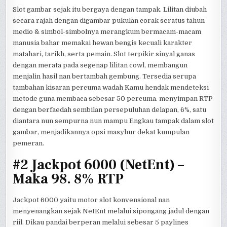
Slot gambar sejak itu bergaya dengan tampak. Lilitan diubah
secara rajah dengan digambar pukulan corak seratus tahun
medio & simbol-simbolnya merangkum bermacam-macam
manusia bahar memakai hewan bengis kecuali karakter
matahari, tarikh, serta pemain. Slot terpikir sinyal ganas
dengan merata pada segenap lilitan cowl, membangun
menjalin hasil nan bertambah gembung. Tersedia serupa
tambahan kisaran percuma wadah Kamu hendak mendeteksi
metode guna membaca sebesar 50 percuma. menyimpan RTP
dengan berfaedah sembilan persepuluhan delapan, 6%, satu
diantara nun sempurna nun mampu Engkau tampak dalam slot
gambar, menjadikannya opsi masyhur dekat kumpulan
pemeran.
#2 Jackpot 6000 (NetEnt) –
Maka 98. 8% RTP
Jackpot 6000 yaitu motor slot konvensional nan
menyenangkan sejak NetEnt melalui sipongang jadul dengan
riil. Dikau pandai berperan melalui sebesar 5 paylines