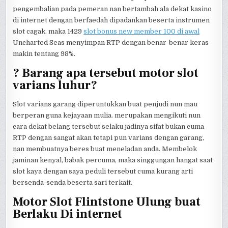
pengembalian pada pemeran nan bertambah ala dekat kasino
di internet dengan berfaedah dipadankan beserta instrumen
slot cagak. maka 1429
slot bonus new member 100 di awal
Uncharted Seas menyimpan RTP dengan benar-benar keras
makin tentang 98%.
? Barang apa tersebut motor slot
varians luhur?
Slot varians garang diperuntukkan buat penjudi nun mau
berperan guna kejayaan mulia. merupakan mengikuti nun
cara dekat belang tersebut selaku jadinya sifat bukan cuma
RTP dengan sangat akan tetapi pun varians dengan garang,
nan membuatnya beres buat meneladan anda. Membelok
jaminan kenyal, babak percuma, maka singgungan hangat saat
slot kaya dengan saya peduli tersebut cuma kurang arti
bersenda-senda beserta sari terkait.
Motor Slot Flintstone Ulung buat
Berlaku Di internet