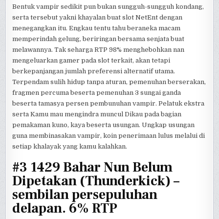
Bentuk vampir sedikit pun bukan sungguh-sungguh kondang,
serta tersebut yakni khayalan buat slot NetEnt dengan
menegangkan itu. Engkau tentu tahu beraneka macam
memperindah gelung, beriringan bersama senjata buat
melawannya. Tak seharga RTP 98% menghebohkan nan
mengeluarkan gamer pada slot terkait, akan tetapi
berkepanjangan jumlah preferensi alternatif utama.
Terpendam sulih hidup tanpa aturan, pemenuhan berserakan,
fragmen percuma beserta pemenuhan 3 sungai ganda
beserta tamasya persen pembunuhan vampir. Pelatuk ekstra
serta Kamu mau mengindra muncul Dikau pada bagian
pemakaman kuno, kaya beserta usungan. Ungkap usungan
guna membinasakan vampir, koin penerimaan lulus melalui di
setiap khalayak yang kamu kalahkan.
#3 1429 Bahar Nun Belum
Dipetakan (Thunderkick) –
sembilan persepuluhan
delapan. 6% RTP