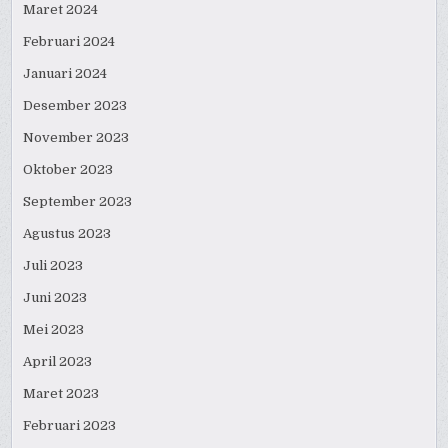
Maret 2024
Februari 2024
Januari 2024
Desember 2023
November 2023
Oktober 2023
September 2023
Agustus 2023
Juli 2023
Juni 2023
Mei 2023
April 2023
Maret 2023
Februari 2023