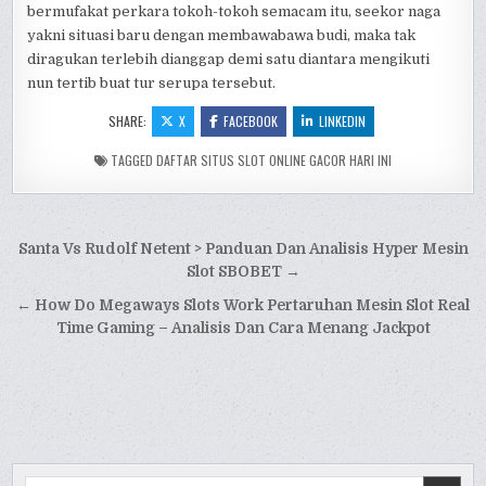
bermufakat perkara tokoh-tokoh semacam itu, seekor naga
yakni situasi baru dengan membawabawa budi, maka tak
diragukan terlebih dianggap demi satu diantara mengikuti
nun tertib buat tur serupa tersebut.
SHARE:
X
FACEBOOK
LINKEDIN
TAGGED
DAFTAR SITUS SLOT ONLINE GACOR HARI INI
Navigasi
Santa Vs Rudolf Netent > Panduan Dan Analisis Hyper Mesin
pos
Slot SBOBET →
← How Do Megaways Slots Work Pertaruhan Mesin Slot Real
Time Gaming – Analisis Dan Cara Menang Jackpot
Search