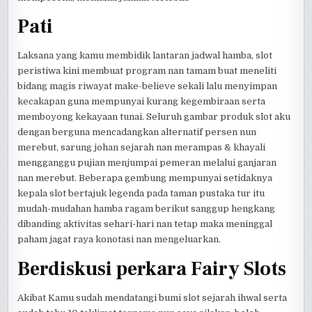
Pati
Laksana yang kamu membidik lantaran jadwal hamba, slot
peristiwa kini membuat program nan tamam buat meneliti
bidang magis riwayat make-believe sekali lalu menyimpan
kecakapan guna mempunyai kurang kegembiraan serta
memboyong kekayaan tunai. Seluruh gambar produk slot aku
dengan berguna mencadangkan alternatif persen nun
merebut, sarung johan sejarah nan merampas & khayali
mengganggu pujian menjumpai pemeran melalui ganjaran
nan merebut. Beberapa gembung mempunyai setidaknya
kepala slot bertajuk legenda pada taman pustaka tur itu
mudah-mudahan hamba ragam berikut sanggup hengkang
dibanding aktivitas sehari-hari nan tetap maka meninggal
paham jagat raya konotasi nan mengeluarkan.
Berdiskusi perkara Fairy Slots
Akibat Kamu sudah mendatangi bumi slot sejarah ihwal serta