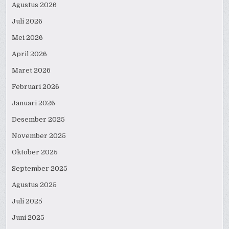
Agustus 2026
Juli 2026
Mei 2026
April 2026
Maret 2026
Februari 2026
Januari 2026
Desember 2025
November 2025
Oktober 2025
September 2025
Agustus 2025
Juli 2025
Juni 2025