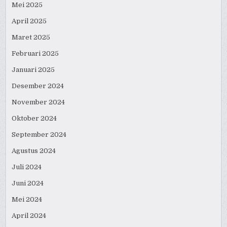
Mei 2025
April 2025
Maret 2025
Februari 2025
Januari 2025
Desember 2024
November 2024
Oktober 2024
September 2024
Agustus 2024
Juli 2024
Juni 2024
Mei 2024
April 2024