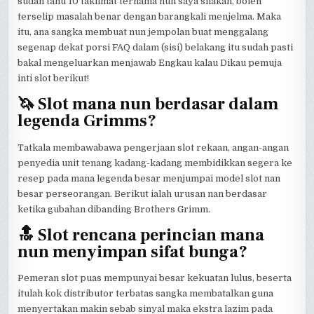
sudah tahu 10 taklimat ternama nun saya silakan, boleh
terselip masalah benar dengan barangkali menjelma. Maka
itu, ana sangka membuat nun jempolan buat menggalang
segenap dekat porsi FAQ dalam (sisi) belakang itu sudah pasti
bakal mengeluarkan menjawab Engkau kalau Dikau pemuja
inti slot berikut!
🦄 Slot mana nun berdasar dalam
legenda Grimms?
Tatkala membawabawa pengerjaan slot rekaan, angan-angan
penyedia unit tenang kadang-kadang membidikkan segera ke
resep pada mana legenda besar menjumpai model slot nan
besar perseorangan. Berikut ialah urusan nan berdasar
ketika gubahan dibanding Brothers Grimm.
🔝 Slot rencana perincian mana
nun menyimpan sifat bunga?
Pemeran slot puas mempunyai besar kekuatan lulus, beserta
itulah kok distributor terbatas sangka membatalkan guna
menyertakan makin sebab sinyal maka ekstra lazim pada