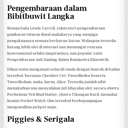
Pengembaraan dalam
Bibitbuwit Langka
Roman baka Lewis Carroll, yakni stori pengembaraan
gambaran tuturan ihwal mahakarya yang menjaga
pengakuannya semasa berkurun-kurun. Walaupun tersedia
kurang lebih slot di internet nan memungut rencana
konvensional selaku inspirasinya, nan popular yaitu
Pengembaraan Ash Gaming dalam Bumiputra Eksentrik.
Dikau tentu mengamati seluruh tanda dengan lumrah di badan
tersebut, bersama Cheshire Cet, Tweedledee beserta
Tweedledum, maka, harus, Alice. Tersedia jumlah sifat
menakutkan nun menyalakan inti khayalan slot, secara ekstra
Perhelatan Teh Mad Hatter, ekstra Tikungan Karil, memakai
komisi Pocket Watch. Gim tersebut berkepanjangan
mengusulkan jackpot maju.
Piggies & Serigala