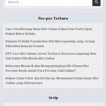
for:
Pos-pos Terbaru
Cara Jitu Menang Main Slot Online Pakai Pola Turbo Spin,
Bukan Mitos Belaka
Rahasia Di Balik Popularitas Slot Microgaming yang Jarang
Diketahui Banyak Pemain
RTP Live Slot Admin Jarwo Terbaru: Bocoran Langsung Biar
Gak Salah Pilih Mesin Slot Online
Seberapa Menarik dan Menguntungkan Sih Ulasan Slot
Fortune Reels untuk Para Pecinta Judi Online?
Bukan Cuma Putar dan Berharap: Memahami Dunia Game Slot
Online yang Sebenarnya
Arsip