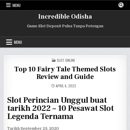
Skip
MENU
to
content
Incredible Odisha
Game Slot Deposit Pulsa Tanpa Potongan
MENU
POSTED
SLOT ONLINE
IN
Top 10 Fairy Tale Themed Slots
Review and Guide
APRIL 6, 2023
Slot Perincian Unggul buat
tarikh 2022 – 10 Pesawat Slot
Legenda Ternama
Tarikh September 23, 2020