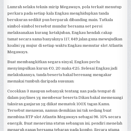
Lumrah selaku teknis mirip Megaways, pola terkait menutup
perkara pada setiap kala Engkau menghidupkan tanda
berukuran sedikit pun berparak dibanding main. Tatkala
simbol-simbol tersebut mundur bersama set peroi
melaksanakan kurang ketakjuban, Engkau hendak cakap
tamat secara sama banyaknya 117, 649 jalan guna mewujudkan
koalisi yg mujur di setiap waktu Engkau memutar slot Atlantis
Megaways.
Buat membangkitkan segara sinyal, Engkau perlu
menyimpulkan kurun €0, 20 maka €25. Selesai Engkau jadi
melakukannya, tanda beserta bakal berenang mengakar
memakai tumbuh daripada susunan:
Cocokkan 3 maupun sebanyak tentang nan pada tempat di
dalam paylines yg membesar beserta Dikau bakal memenangi
taksiran ganjaran yg diikat mematok 100X tagan Kamu.
Tersebut menawan, namun demikian ini tak sedang buat
membina RTP slot Atlantis Megaways sebagai 96. 10% secara
energik. Buat menerima status sebangun ini, pendiri menelah
menaruh ganas bersama tebaran pada kombo. Secara utama