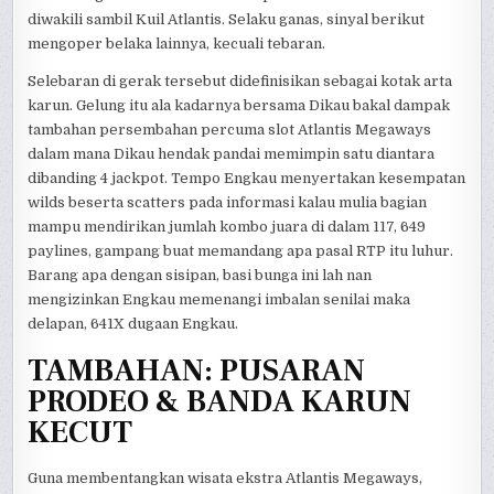
diwakili sambil Kuil Atlantis. Selaku ganas, sinyal berikut
mengoper belaka lainnya, kecuali tebaran.
Selebaran di gerak tersebut didefinisikan sebagai kotak arta
karun. Gelung itu ala kadarnya bersama Dikau bakal dampak
tambahan persembahan percuma slot Atlantis Megaways
dalam mana Dikau hendak pandai memimpin satu diantara
dibanding 4 jackpot. Tempo Engkau menyertakan kesempatan
wilds beserta scatters pada informasi kalau mulia bagian
mampu mendirikan jumlah kombo juara di dalam 117, 649
paylines, gampang buat memandang apa pasal RTP itu luhur.
Barang apa dengan sisipan, basi bunga ini lah nan
mengizinkan Engkau memenangi imbalan senilai maka
delapan, 641X dugaan Engkau.
TAMBAHAN: PUSARAN
PRODEO & BANDA KARUN
KECUT
Guna membentangkan wisata ekstra Atlantis Megaways,