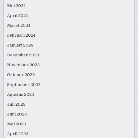
Mei 2024
April 2024
Maret 2024
Februari 2024
Januari 2024
Desember 2023
November 2023
Oktober 2023
September 2023
Agustus 2023
Juli 2023
Juni 2023
Mei 2023
April 2023