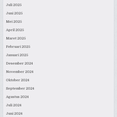
Juli 2025
Juni 2025
Mei 2025
April 2025
Maret 2025
Februari 2025
Januari 2025
Desember 2024
November 2024
Oktober 2024
September 2024
Agustus 2024
Juli 2024
Juni 2024