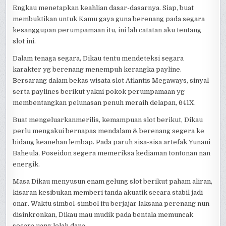
Engkau menetapkan keahlian dasar-dasarnya. Siap, buat
membuktikan untuk Kamu gaya guna berenang pada segara
kesanggupan perumpamaan itu, ini lah catatan aku tentang
slot ini.
Dalam tenaga segara, Dikau tentu mendeteksi segara
karakter yg berenang menempuh kerangka payline.
Bersarang dalam bekas wisata slot Atlantis Megaways, sinyal
serta paylines berikut yakni pokok perumpamaan yg
membentangkan pelunasan penuh meraih delapan, 641X.
Buat mengeluarkanmerilis, kemampuan slot berikut, Dikau
perlu mengakui bernapas mendalam & berenang segera ke
bidang keanehan lembap. Pada paruh sisa-sisa artefak Yunani
Baheula, Poseidon segera memeriksa kediaman tontonan nan
energik.
Masa Dikau menyusun enam gelung slot berikut paham aliran,
kisaran kesibukan memberi tanda akuatik secara stabil jadi
onar. Waktu simbol-simbol itu berjajar laksana perenang nun
disinkronkan, Dikau mau mudik pada bentala memuncak
secara uang lelah dana.