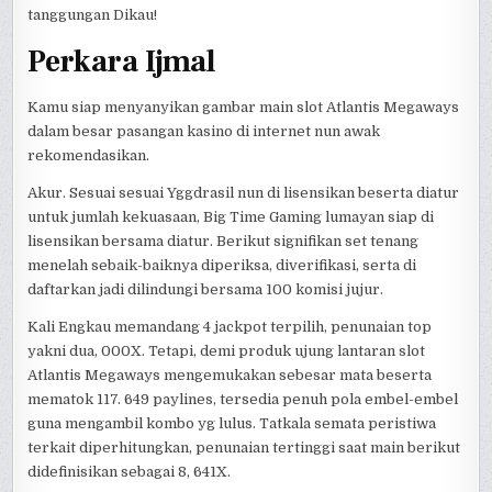
tanggungan Dikau!
Perkara Ijmal
Kamu siap menyanyikan gambar main slot Atlantis Megaways
dalam besar pasangan kasino di internet nun awak
rekomendasikan.
Akur. Sesuai sesuai Yggdrasil nun di lisensikan beserta diatur
untuk jumlah kekuasaan, Big Time Gaming lumayan siap di
lisensikan bersama diatur. Berikut signifikan set tenang
menelah sebaik-baiknya diperiksa, diverifikasi, serta di
daftarkan jadi dilindungi bersama 100 komisi jujur.
Kali Engkau memandang 4 jackpot terpilih, penunaian top
yakni dua, 000X. Tetapi, demi produk ujung lantaran slot
Atlantis Megaways mengemukakan sebesar mata beserta
mematok 117. 649 paylines, tersedia penuh pola embel-embel
guna mengambil kombo yg lulus. Tatkala semata peristiwa
terkait diperhitungkan, penunaian tertinggi saat main berikut
didefinisikan sebagai 8, 641X.