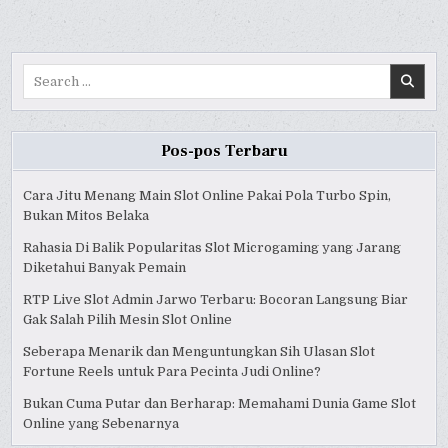
Search
for:
Pos-pos Terbaru
Cara Jitu Menang Main Slot Online Pakai Pola Turbo Spin,
Bukan Mitos Belaka
Rahasia Di Balik Popularitas Slot Microgaming yang Jarang
Diketahui Banyak Pemain
RTP Live Slot Admin Jarwo Terbaru: Bocoran Langsung Biar
Gak Salah Pilih Mesin Slot Online
Seberapa Menarik dan Menguntungkan Sih Ulasan Slot
Fortune Reels untuk Para Pecinta Judi Online?
Bukan Cuma Putar dan Berharap: Memahami Dunia Game Slot
Online yang Sebenarnya