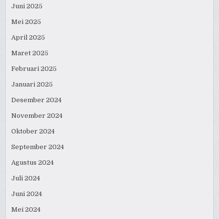
Juni 2025
Mei 2025
April 2025
Maret 2025
Februari 2025
Januari 2025
Desember 2024
November 2024
Oktober 2024
September 2024
Agustus 2024
Juli 2024
Juni 2024
Mei 2024