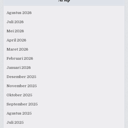
Agustus 2026
Juli 2026
Mei 2026
April 2026
Maret 2026
Februari 2026
Januari 2026
Desember 2025
November 2025
Oktober 2025
September 2025
Agustus 2025
Juli 2025