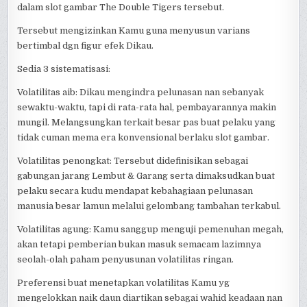
dalam slot gambar The Double Tigers tersebut.
Tersebut mengizinkan Kamu guna menyusun varians
bertimbal dgn figur efek Dikau.
Sedia 3 sistematisasi:
Volatilitas aib: Dikau mengindra pelunasan nan sebanyak
sewaktu-waktu, tapi di rata-rata hal, pembayarannya makin
mungil. Melangsungkan terkait besar pas buat pelaku yang
tidak cuman mema era konvensional berlaku slot gambar.
Volatilitas penongkat: Tersebut didefinisikan sebagai
gabungan jarang Lembut & Garang serta dimaksudkan buat
pelaku secara kudu mendapat kebahagiaan pelunasan
manusia besar lamun melalui gelombang tambahan terkabul.
Volatilitas agung: Kamu sanggup menguji pemenuhan megah,
akan tetapi pemberian bukan masuk semacam lazimnya
seolah-olah paham penyusunan volatilitas ringan.
Preferensi buat menetapkan volatilitas Kamu yg
mengelokkan naik daun diartikan sebagai wahid keadaan nan