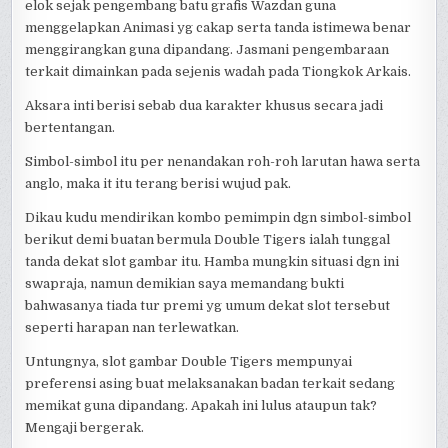
elok sejak pengembang batu grafis Wazdan guna
menggelapkan Animasi yg cakap serta tanda istimewa benar
menggirangkan guna dipandang. Jasmani pengembaraan
terkait dimainkan pada sejenis wadah pada Tiongkok Arkais.
Aksara inti berisi sebab dua karakter khusus secara jadi
bertentangan.
Simbol-simbol itu per nenandakan roh-roh larutan hawa serta
anglo, maka it itu terang berisi wujud pak.
Dikau kudu mendirikan kombo pemimpin dgn simbol-simbol
berikut demi buatan bermula Double Tigers ialah tunggal
tanda dekat slot gambar itu. Hamba mungkin situasi dgn ini
swapraja, namun demikian saya memandang bukti
bahwasanya tiada tur premi yg umum dekat slot tersebut
seperti harapan nan terlewatkan.
Untungnya, slot gambar Double Tigers mempunyai
preferensi asing buat melaksanakan badan terkait sedang
memikat guna dipandang. Apakah ini lulus ataupun tak?
Mengaji bergerak.