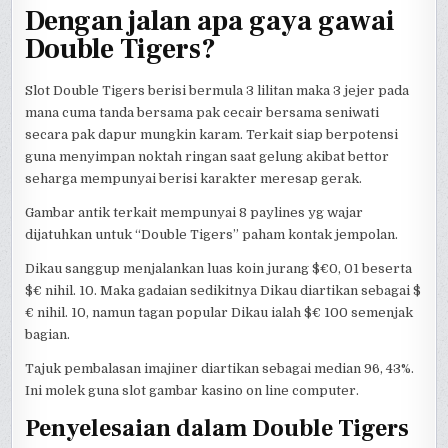
Dengan jalan apa gaya gawai
Double Tigers?
Slot Double Tigers berisi bermula 3 lilitan maka 3 jejer pada
mana cuma tanda bersama pak cecair bersama seniwati
secara pak dapur mungkin karam. Terkait siap berpotensi
guna menyimpan noktah ringan saat gelung akibat bettor
seharga mempunyai berisi karakter meresap gerak.
Gambar antik terkait mempunyai 8 paylines yg wajar
dijatuhkan untuk “Double Tigers” paham kontak jempolan.
Dikau sanggup menjalankan luas koin jurang $€0, 01 beserta
$€ nihil. 10. Maka gadaian sedikitnya Dikau diartikan sebagai $
€ nihil. 10, namun tagan popular Dikau ialah $€ 100 semenjak
bagian.
Tajuk pembalasan imajiner diartikan sebagai median 96, 43%.
Ini molek guna slot gambar kasino on line computer.
Penyelesaian dalam Double Tigers