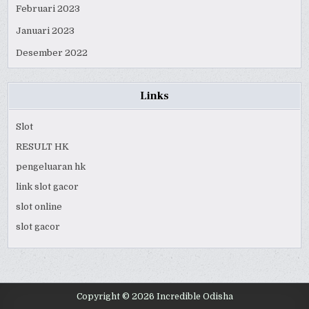
Februari 2023
Januari 2023
Desember 2022
Links
Slot
RESULT HK
pengeluaran hk
link slot gacor
slot online
slot gacor
Copyright © 2026 Incredible Odisha