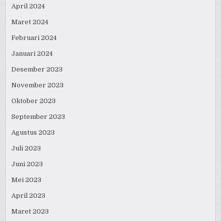
April 2024
Maret 2024
Februari 2024
Januari 2024
Desember 2023
November 2023
Oktober 2023
September 2023
Agustus 2023
Juli 2023
Juni 2023
Mei 2023
April 2023
Maret 2023