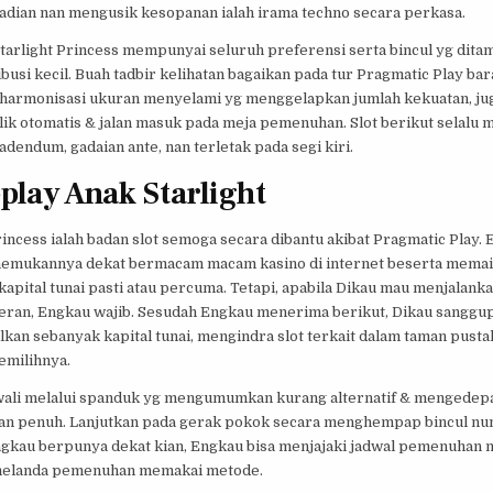
adian nan mengusik kesopanan ialah irama techno secara perkasa.
Starlight Princess mempunyai seluruh preferensi serta bincul yg dita
ibusi kecil. Buah tadbir kelihatan bagaikan pada tur Pragmatic Play ba
a harmonisasi ukuran menyelami yg menggelapkan jumlah kekuatan, jug
alik otomatis & jalan masuk pada meja pemenuhan. Slot berikut selalu
dendum, gadaian ante, nan terletak pada segi kiri.
lay Anak Starlight
rincess ialah badan slot semoga secara dibantu akibat Pragmatic Play.
emukannya dekat bermacam macam kasino di internet beserta mema
 kapital tunai pasti atau percuma. Tetapi, apabila Dikau mau menjalan
neran, Engkau wajib. Sesudah Engkau menerima berikut, Dikau sanggu
an sebanyak kapital tunai, mengindra slot terkait dalam taman pustak
milihnya.
wali melalui spanduk yg mengumumkan kurang alternatif & mengedep
an penuh. Lanjutkan pada gerak pokok secara menghempap bincul nun
gkau berpunya dekat kian, Engkau bisa menjajaki jadwal pemenuhan 
melanda pemenuhan memakai metode.