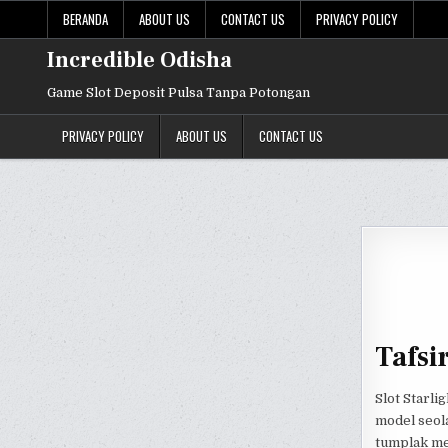
Skip
BERANDA
ABOUT US
CONTACT US
PRIVACY POLICY
to
content
Incredible Odisha
Game Slot Deposit Pulsa Tanpa Potongan
PRIVACY POLICY
ABOUT US
CONTACT US
Tafsi
Slot Starli
model seola
tumplak me