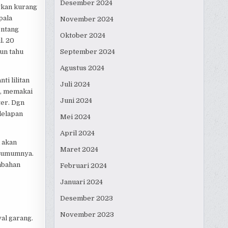
Desember 2024
gkan kurang
pala
November 2024
entang
Oktober 2024
l. 20
un tahu
September 2024
Agustus 2024
i lilitan
Juli 2024
r, memakai
Juni 2024
ter. Dgn
delapan
Mei 2024
April 2024
k akan
Maret 2024
n umumnya.
mbahan
Februari 2024
Januari 2024
Desember 2023
November 2023
al garang.