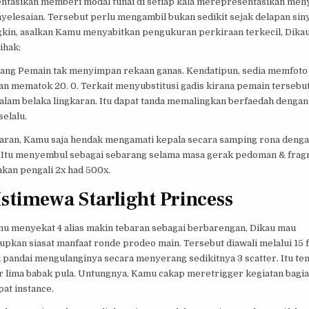
tasikan memberi modal tunai di setiap kala merepresentasikan men
yelesaian. Tersebut perlu mengambil bukan sedikit sejak delapan sin
gkin, asalkan Kamu menyabitkan pengukuran perkiraan terkecil, Dika
ihak:
ang Pemain tak menyimpan rekaan ganas. Kendatipun, sedia memfoto
n mematok 20. 0. Terkait menyubstitusi gadis kirana pemain tersebu
 dalam belaka lingkaran. Itu dapat tanda memalingkan berfaedah deng
elalu.
baran, Kamu saja hendak mengamati kepala secara samping rona deng
 Itu menyembul sebagai sebarang selama masa gerak pedoman & fra
kan pengali 2x had 500x.
 Istimewa Starlight Princess
mu menyekat 4 alias makin tebaran sebagai berbarengan, Dikau mau
pkan siasat manfaat ronde prodeo main. Tersebut diawali melalui 15 
 pandai mengulanginya secara menyerang sedikitnya 3 scatter. Itu te
lima babak pula. Untungnya, Kamu cakap meretrigger kegiatan bagi
at instance.