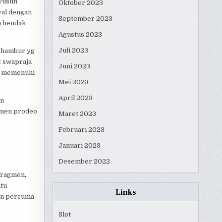
yusun
Oktober 2023
yal dengan
September 2023
u hendak
Agustus 2023
Juli 2023
 hambur yg
t swapraja
Juni 2023
an memenuhi
Mei 2023
April 2023
an
gmen prodeo
Maret 2023
Februari 2023
Januari 2023
Desember 2022
fragmen,
ntu
Links
an percuma
Slot