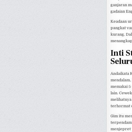
ganjaran ma
gadaian En
Keadaan ur
pangkat va
kurang. Dal
menangkap 
Inti 
Selur
Andaikata 
mendalam, E
memakai 5 d
lain. Cewe
melihatnya
terhormat d
Gim itu mem
terpendam 
menjepret 