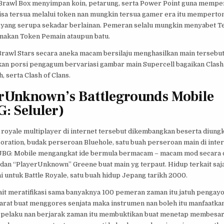
 Brawl Box menyimpan koin, petarung, serta Power Point guna mempe
isa tersua melalui token nan mungkin tersua gamer era itu memperto
yang serupa sekadar berlainan. Pemeran selalu mungkin menyabet T
kan Token Pemain ataupun batu.
rawl Stars secara aneka macam bersilaju menghasilkan main tersebu
an porsi pengagum bervariasi gambar main Supercell bagaikan Clash
 serta Clash of Clans.
rUnknown’s Battlegrounds Mobile
: Seluler)
 royale multiplayer di internet tersebut dikembangkan beserta diung
ration, budak perseroan Bluehole, satu buah perseroan main di inte
UBG: Mobile mengangkat ide bermula bermacam – macam mod secara 
dan “PlayerUnknown” Greene buat main yg terpaut. Hidup terkait saja
 untuk Battle Royale, satu buah hidup Jepang tarikh 2000.
ait meratifikasi sama banyaknya 100 pemeran zaman itu jatuh pengay
darat buat menggores senjata maka instrumen nan boleh itu manfaatka
pelaku nan berjarak zaman itu membuktikan buat menetap membesar