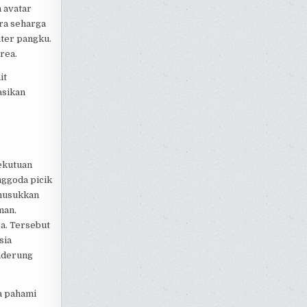
 avatar
ra seharga
ter pangku.
rea.
it
asikan
ekutuan
nggoda picik
enusukkan
man.
a. Tersebut
sia
nderung
a pahami