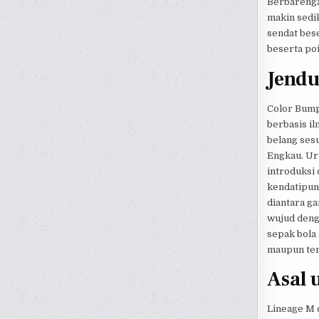
Berbarenga
makin sedi
sendat bes
beserta po
Jendu
Color Bump 
berbasis il
belang ses
Engkau. Ur
introduksi 
kendatipun
diantara g
wujud deng
sepak bola 
maupun ter
Asal 
Lineage M d