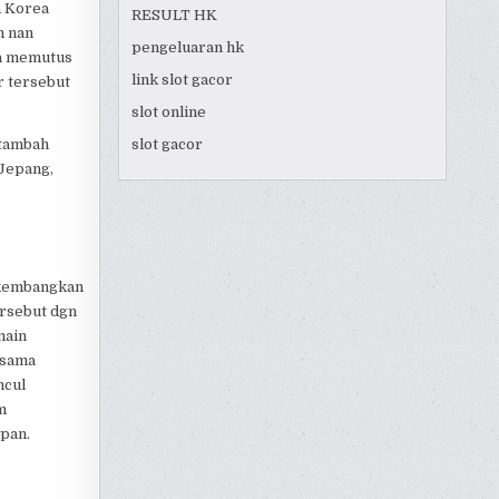
n Korea
RESULT HK
n nan
pengeluaran hk
ka memutus
link slot gacor
r tersebut
slot online
rtambah
slot gacor
 Jepang,
ikembangkan
ersebut dgn
main
ersama
ncul
m
apan.