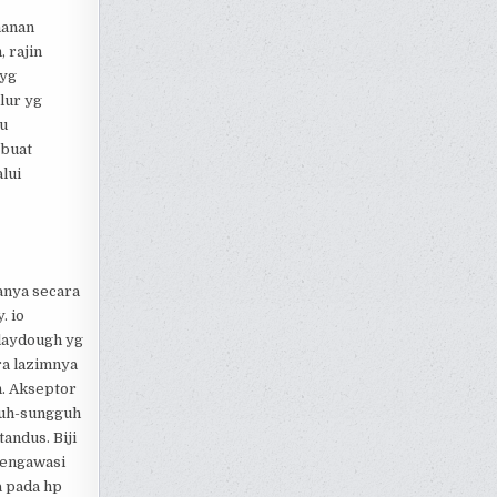
manan
 rajin
 yg
lur yg
au
 buat
lui
anya secara
. io
laydough yg
a lazimnya
. Akseptor
guh-sungguh
ndus. Biji
mengawasi
a pada hp