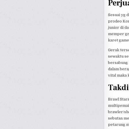
Perju
Sesuai yg d
prodeo Kor
junior di d
memper gra
karet game
Gerak ters
sewaktu se
bersabung 
dalam bera
vital maka 
Takd
Brawl Stars
multipemai
brawler/sh
sebutan m
petarung m