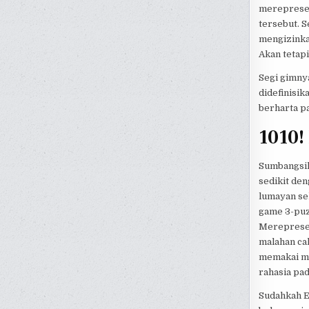
merepresen
tersebut. 
mengizinka
Akan tetapi
Segi gimny
didefinisi
berharta p
1010!
Sumbangsih
sedikit de
lumayan se
game 3-puz
Merepresen
malahan ca
memakai me
rahasia pad
Sudahkah E