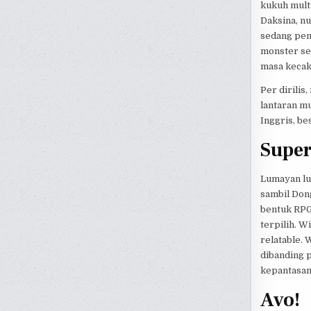
kukuh mult
Daksina, n
sedang pen
monster se
masa kecaka
Per dirilis
lantaran mu
Inggris, be
Super
Lumayan lu
sambil Don
bentuk RPG
terpilih. W
relatable.
dibanding
kepantasan
Avo!