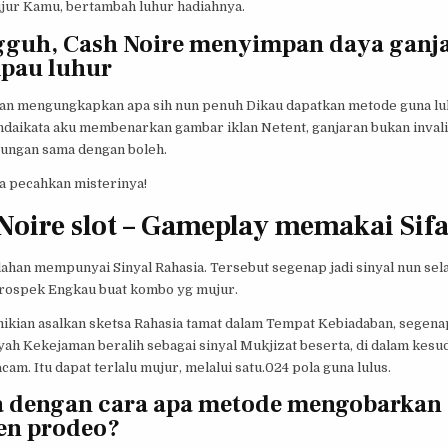
ur Kamu, bertambah luhur hadiahnya.
gguh, Cash Noire menyimpan daya ganj
mpau luhur
an mengungkapkan apa sih nun penuh Dikau dapatkan metode guna lu
ndaikata aku membenarkan gambar iklan Netent, ganjaran bukan invali
ungan sama dengan boleh.
da pecahkan misterinya!
Noire slot – Gameplay memakai Sifa
ahan mempunyai Sinyal Rahasia. Tersebut segenap jadi sinyal nun sela
ospek Engkau buat kombo yg mujur.
kian asalkan sketsa Rahasia tamat dalam Tempat Kebiadaban, segena
yah Kekejaman beralih sebagai sinyal Mukjizat beserta, di dalam kesu
cam. Itu dapat terlalu mujur, melalui satu.024 pola guna lulus.
a dengan cara apa metode mengobarkan
en prodeo?