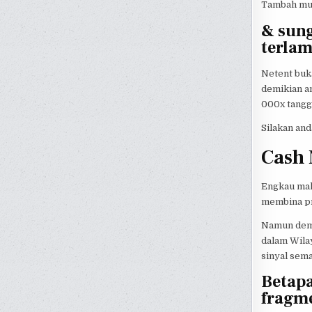
Tambah muj
& sun
terla
Netent buk
demikian a
000x tangg
Silakan an
Cash 
Engkau mal
membina pr
Namun demi
dalam Wila
sinyal sema
Betap
fragm