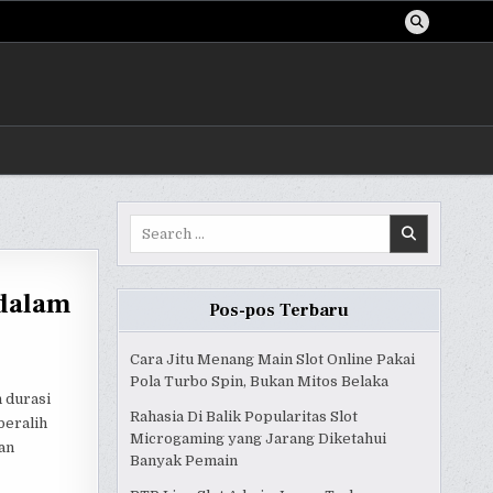
Search
for:
dalam
Pos-pos Terbaru
Cara Jitu Menang Main Slot Online Pakai
Pola Turbo Spin, Bukan Mitos Belaka
 durasi
Rahasia Di Balik Popularitas Slot
beralih
Microgaming yang Jarang Diketahui
an
Banyak Pemain