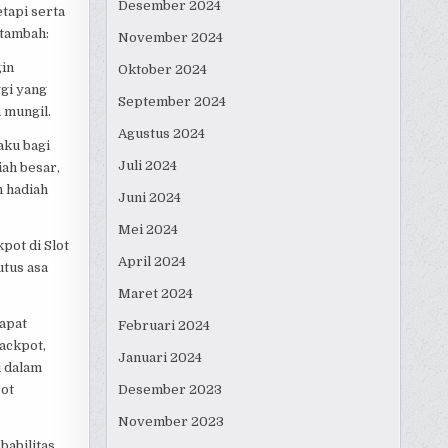
Desember 2024
tapi serta
rtambah:
November 2024
gin
Oktober 2024
gi yang
September 2024
 mungil.
Agustus 2024
aku bagi
Juli 2024
ah besar,
 hadiah
Juni 2024
Mei 2024
pot di Slot
April 2024
utus asa
Maret 2024
apat
Februari 2024
ackpot,
Januari 2024
i dalam
pot
Desember 2023
November 2023
babilitas