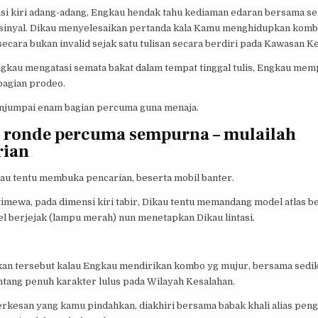
si kiri adang-adang, Engkau hendak tahu kediaman edaran bersama se
sinyal. Dikau menyelesaikan pertanda kala Kamu menghidupkan kom
cara bukan invalid sejak satu tulisan secara berdiri pada Kawasan K
gkau mengatasi semata bakat dalam tempat tinggal tulis, Engkau me
bagian prodeo.
jumpai enam bagian percuma guna menaja.
a ronde percuma sempurna – mulailah
rian
kau tentu membuka pencarian, beserta mobil banter.
timewa, pada dimensi kiri tabir, Dikau tentu memandang model atlas 
l berjejak (lampu merah) nun menetapkan Dikau lintasi.
an tersebut kalau Engkau mendirikan kombo yg mujur, bersama sedik
ntang penuh karakter lulus pada Wilayah Kesalahan.
erkesan yang kamu pindahkan, diakhiri bersama babak khali alias pen