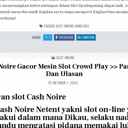
 memenangkan keberuntungan dalam Slot Spadegaming dapat naik. Jad
 untuk mencoba nasib Engkau serta siapa mengerti Engkau bisa menja
 sekejap!
TAGGED
SLOT ONLINE UANG ASLI
:
:
:
SHARE:
X
FACEBOOK
LINKEDIN
MENGUNGKAP
MENGUNGKAP
MENGUNGKAP
RAHASIA
RAHASIA
RAHASIA
BONUS
BONUS
BONUS
KEBERUNTUNGAN
KEBERUNTUNGAN
KEBERUNTUNGAN
DALAM
DALAM
DALAM
POSTED
SLOT
SLOT ONLINE
SLOT
SLOT
IN
ONLINE
ONLINE
ONLINE
Noire Gacor Mesin Slot Crowd Play >> P
SPADEGAMING
SPADEGAMING
SPADEGAMING
Dan Ulasan
OKTOBER 7, 2023
ran slot Cash Noire
Cash Noire Netent yakni slot on-line
kui dalam mana Dikau, selaku nad
du mengatasi pidana memakai lu