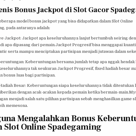
jenis Bonus Jackpot di Slot Gacor Spad
eberapa model bonus jackpot yang bisa didapatkan dalam Slot Online
g, pada antaranya adalah:
ve Jackpot: Jackpot apa keseluruhannya lanjut bertumbuh seiring de
udi apa dipasang dari pemain.Jackpot Progresif bisa menggapai kuanti
antic serta mampu menciptakan partisipan menjadi jutawan dalam seke
beruntungan: Keberuntungan bersama jumlah tetap apa nggak hendak
eseluruhannya tak seukuran Jackpot Progresif, fixed hadiah besar ma
 bonus luas bagi partisipan.
Hadiah Besar: Keberuntungan siapa keseluruhannya tidak ditentukan l
diberikan dengan acak-acakan kepada pemain ketika bermain-main.My
an menjadi salah satu pilihan partisipan sebab menghasilkan game sl
bih memesona.
guna Mengalahkan Bonus Keberun
 Slot Online Spadegaming