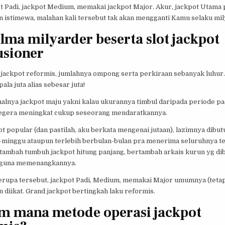
t Padi, jackpot Medium, memakai jackpot Major. Akur, jackpot Utama 
n istimewa, malahan kali tersebut tak akan mengganti Kamu selaku mily
lma milyarder beserta slot jackpot
usioner
 jackpot reformis, jumlahnya ompong serta perkiraan sebanyak luhur. 
ala juta alias sebesar juta!
halnya jackpot maju yakni kalau ukurannya timbul daripada periode pa
egera meningkat cukup seseorang mendaratkannya.
t popular (dan pastilah, aku berkata mengenai jutaan), lazimnya dibu
minggu ataupun terlebih berbulan-bulan pra menerima seluruhnya te
ambah tumbuh jackpot hitung panjang, bertambah arkais kurun yg di
 guna memenangkannya.
erupa tersebut, jackpot Padi, Medium, memakai Major umumnya (tetapi
n diikat. Grand jackpot bertingkah laku reformis.
 mana metode operasi jackpot