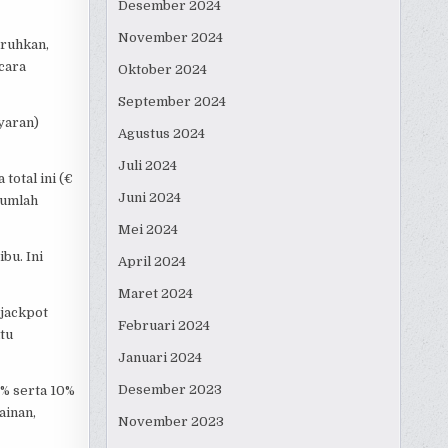
Desember 2024
November 2024
aruhkan,
cara
Oktober 2024
September 2024
yaran)
Agustus 2024
Juli 2024
 total ini (€
Juni 2024
jumlah
Mei 2024
bu. Ini
April 2024
Maret 2024
 jackpot
Februari 2024
tu
Januari 2024
Desember 2023
2% serta 10%
ainan,
November 2023