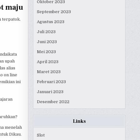
Oktober 2023
t maju
September 2023
 terpatok.
Agustus 2023
Juli 2023
Juni 2023
Mei 2023
Andaikata
an upah
April 2023
as alias
Maret 2023
o on line
mikian ini
Februari 2023
Januari 2023
ajaran
Desember 2022
aruhkan?
Links
na menelah
ntuk Dikau.
Slot