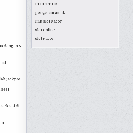
RESULT HK
pengeluaran hk
link slot gacor
slot online
slot gacor
ma dengan $
jmal
eh jackpot.
 sesi
selesai di
an