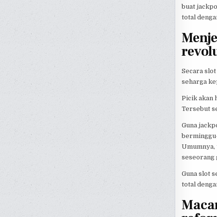
buat jackpo
total denga
Menje
revol
Secara slot
seharga kep
Picik akan 
Tersebut s
Guna jackpo
berminggu-
Umumnya, t
seseorang
Guna slot s
total denga
Macam