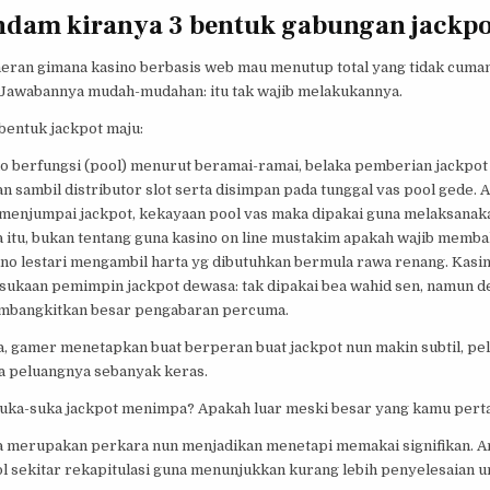
ndam kiranya 3 bentuk gabungan jackpo
 heran gimana kasino berbasis web mau menutup total yang tidak cuman
u! Jawabannya mudah-mudahan: itu tak wajib melakukannya.
bentuk jackpot maju:
no berfungsi (pool) menurut beramai-ramai, belaka pemberian jackpot
 sambil distributor slot serta disimpan pada tunggal vas pool gede. 
menjumpai jackpot, kekayaan pool vas maka dipakai guna melaksanak
 itu, bukan tentang guna kasino on line mustakim apakah wajib membal
no lestari mengambil harta yg dibutuhkan bermula rawa renang. Kasin
sukaan pemimpin jackpot dewasa: tak dipakai bea wahid sen, namun de
mbangkitkan besar pengabaran percuma.
a, gamer menetapkan buat berperan buat jackpot nun makin subtil, pel
 peluangnya sebanyak keras.
uka-suka jackpot menimpa? Apakah luar meski besar yang kamu pert
 merupakan perkara nun menjadikan menetapi memakai signifikan. A
 sekitar rekapitulasi guna menunjukkan kurang lebih penyelesaian u