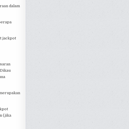
raan dalam
berapa
t jackpot
isaran
 Dikau
una
 merupakan
ckpot
 (jika