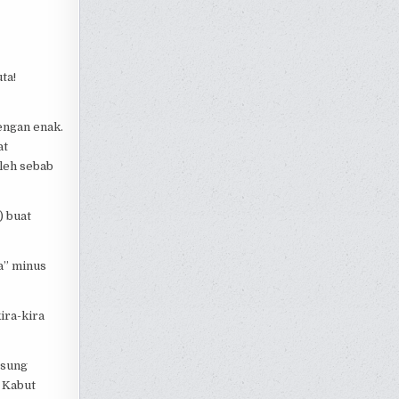
ta!
engan enak.
at
leh sebab
 buat
a” minus
ira-kira
gsung
 Kabut