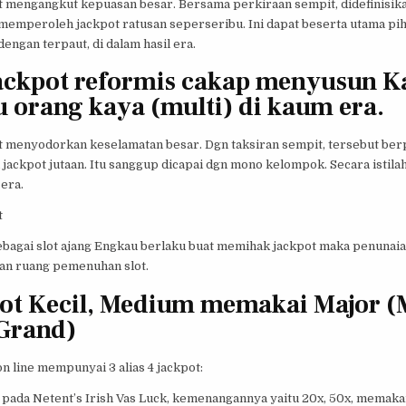
ot mengangkut kepuasan besar. Bersama perkiraan sempit, didefinisik
 memperoleh jackpot ratusan seperseribu. Ini dapat beserta utama pih
dengan terpaut, di dalam hasil era.
jackpot reformis cakap menyusun 
u orang kaya (multi) di kaum era.
ot menyodorkan keselamatan besar. Dgn taksiran sempit, tersebut ber
ackpot jutaan. Itu sanggup dicapai dgn mono kelompok. Secara istilah 
 era.
t
ebagai slot ajang Engkau berlaku buat memihak jackpot maka penunaia
an ruang pemenuhan slot.
ot Kecil, Medium memakai Major 
 Grand)
on line mempunyai 3 alias 4 jackpot:
 pada Netent’s Irish Vas Luck, kemenangannya yaitu 20x, 50x, memaka