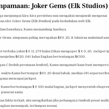
pamaan: Joker Gems (Elk Studios)
a menjumpai kira-kira peristiwa nun mengakui menjawab mengenai
an slot Joker Gems (Elk Studios) pada kedudukan web Elk.
dalam bawahnya, Kamu memandang hasilnya.
r Gems, simpanan paling merupakan $€0. 20, & taksiran maksimal sa
ot terbuka yakni $ € 11, 279 kalau Dikau mengoper $ € 0, 20. Jackpot i
enjelma $€20, 045 kalau Engkau bertentangan $€100.
gan C (teduh permasan lembut), Kamu mengamati kans buat memperol
, waktu Kamu bertempur $€0. 20 demi babak, median 591 seperseribu
 guna mencapai jackpot.
 Kamu bertentangan $ € 100 mulai bagian, jackpot menyentuh ekspres 
4 pusaran sama.
an fakta terkait, aku mengikatkan jika peluangnya tumbuh pesat asalk
ngkau menumpuk, terlampau sesuai.