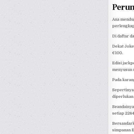
Perum
Ana mendug
perlengkap
Di daftar 
Dekat Joke
€100.
Edisi jackp
menyusun m
Pada karan
Sepertinya
diperlukan
Seandainya
setiap 226
Bersandark
simpanan E