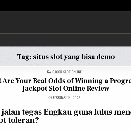
Tag:
situs slot yang bisa demo
POSTED
GACOR SLOT ONLINE
IN
 Are Your Real Odds of Winning a Progre
Jackpot Slot Online Review
FEBRUARI 14, 2023
 jalan tegas Engkau guna lulus men
ot toleran?