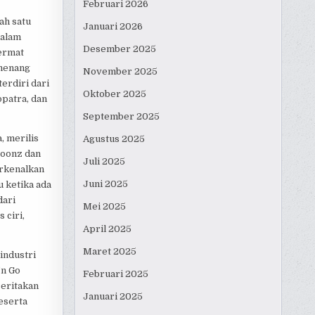
Februari 2026
ah satu
Januari 2026
dalam
Desember 2025
cermat
 menang
November 2025
erdiri dari
Oktober 2025
opatra, dan
September 2025
, merilis
Agustus 2025
toonz dan
Juli 2025
erkenalkan
Juni 2025
u ketika ada
dari
Mei 2025
 ciri,
April 2025
Maret 2025
industri
’n Go
Februari 2025
eritakan
Januari 2025
eserta