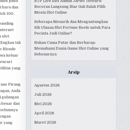
ios pasti
RTP Live Slot Admin Jarwo Terbaru:
Bocoran Langsung Biar Gak Salah Pilih
i baru dan
Mesin Slot Online
tok 100.
Seberapa Menarik dan Menguntungkan
banding
Sih Ulasan Slot Fortune Reels untuk Para
internet
Pecinta Judi Online?
 slot.
 Engkau tak
Bukan Cuma Putar dan Berharap:
Memahami Dunia Game Slot Online yang
e Blonde
Sebenarnya
wa keluar
mencari
ilitas yang
Arsip
Jane Pirang
Agustus 2026
angan, Anda
Juli 2026
i gulungan
 besar dan
Mei 2026
sebelumnya
April 2026
dengan
Maret 2026
ur yang