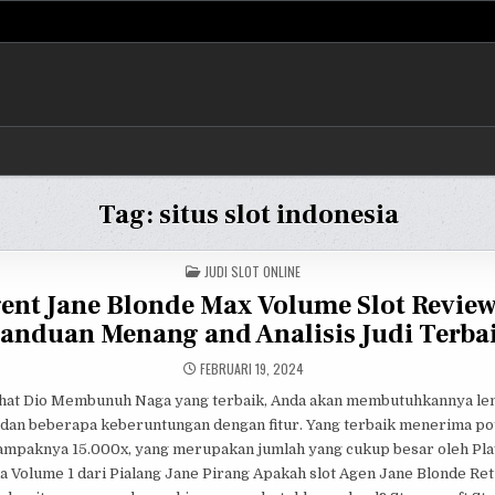
Tag:
situs slot indonesia
POSTED
JUDI SLOT ONLINE
IN
ent Jane Blonde Max Volume Slot Review
anduan Menang and Analisis Judi Terba
FEBRUARI 19, 2024
hat Dio Membunuh Naga yang terbaik, Anda akan membutuhkannya le
dan beberapa keberuntungan dengan fitur. Yang terbaik menerima po
 tampaknya 15.000x, yang merupakan jumlah yang cukup besar oleh Pla
a Volume 1 dari Pialang Jane Pirang Apakah slot Agen Jane Blonde Re