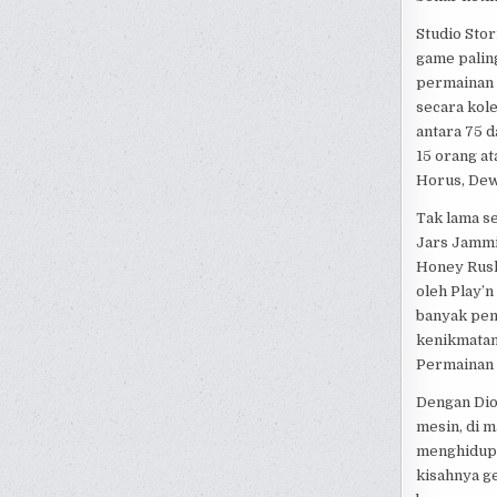
Studio Stor
game paling
permainan i
secara kol
antara 75 d
15 orang at
Horus, Dew
Tak lama se
Jars Jammi
Honey Rush
oleh Play’n
banyak pen
kenikmatan
Permainan 
Dengan Dio
mesin, di m
menghidupk
kisahnya g