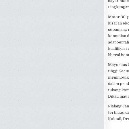
bayar nun 
Lingkungan
Motor 30-p
kisaran eko
sepanjang 
kemudian di
adat berta
kualifikas
liberal bon
Mayoritas Q
tingg Kecua
menimbulka
dalam prod
tukang kom
Dikau mau 
Pialang Ja
tertinggi d
Koktail, Dr