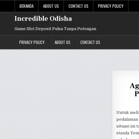
Skip
BERANDA
ABOUT US
CONTACT US
PRIVACY POLICY
to
content
Incredible Odisha
Game Slot Deposit Pulsa Tanpa Potongan
PRIVACY POLICY
ABOUT US
CONTACT US
Ag
P
Untuk meli
pedalaman 
situasi ini
standa Tem