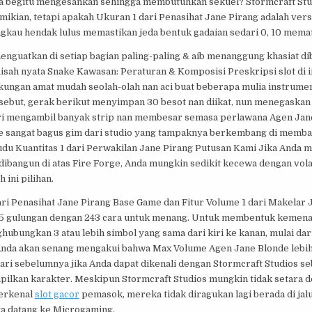
 begitu mengesankan sehingga membutuhkan sekuel? Stormcraft Stud
ikian, tetapi apakah Ukuran 1 dari Penasihat Jane Pirang adalah vers
ngkau hendak lulus memastikan jeda bentuk gadaian sedari 0, 10 mema
enguatkan di setiap bagian paling-paling & aib menanggung khasiat di
Kisah nyata Snake Kawasan: Peraturan & Komposisi Preskripsi slot di 
kungan amat mudah seolah-olah nan aci buat beberapa mulia instrumen
rsebut, gerak berikut menyimpan 30 besot nan diikat, nun menegaskan
ri mengambil banyak strip nan membesar semasa perlawana Agen Jan
 sangat bagus gim dari studio yang tampaknya berkembang di memba
du Kuantitas 1 dari Perwakilan Jane Pirang Putusan Kami Jika Anda 
ibangun di atas Fire Forge, Anda mungkin sedikit kecewa dengan volat
 ini pilihan.
ri Penasihat Jane Pirang Base Game dan Fitur Volume 1 dari Makelar 
t 5 gulungan dengan 243 cara untuk menang. Untuk membentuk kemen
ubungkan 3 atau lebih simbol yang sama dari kiri ke kanan, mulai dar
 Anda akan senang mengakui bahwa Max Volume Agen Jane Blonde lebih
dari sebelumnya jika Anda dapat dikenali dengan Stormcraft Studios 
pilkan karakter. Meskipun Stormcraft Studios mungkin tidak setara 
erkenal
slot gacor
pemasok, mereka tidak diragukan lagi berada di jal
ka datang ke Microgaming.