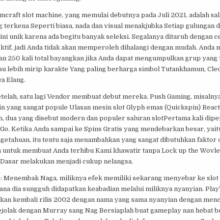
mcraft slot machine, yang memulai debutnya pada Juli 2021, adalah sal
 terkena Seperti biasa, nada dan visual menakjubka Setiap gulungan 
ni unik karena ada begitu banyak seleksi. Segalanya ditaruh dengan 
ektif, jadi Anda tidak akan memperoleh dihalangi dengan mudah. Anda
an 250 kali total bayangkan jika Anda dapat mengumpulkan grup yang t
au lebih mirip karakte Yang paling berharga simbol Tutankhamun, Cle
a Elang.
telah, satu lagi Vendor membuat debut mereka. Push Gaming, misalnya
n yang sangat popule Ulasan mesin slot Glyph emas (Quickspin) Reac
, dua yang disebut modern dan populer saluran slotPertama kali dip
 Go. Ketika Anda sampai ke Spins Gratis yang mendebarkan besar, yait
getahuan, itu tentu saja menambahkan yang sangat dibutuhkan faktor 
 untuk membuat Anda terhibu Kami khawatir tanpa Lock up the Wovles
Dasar melakukan menjadi cukup nelangsa.
: Menembak Naga, miliknya efek memiliki sekarang menyebar ke slot 
ana dia sungguh didapatkan keabadian melalui miliknya nyanyian. Play
an kembali rilis 2002 dengan nama yang sama nyanyian dengan menc
ejolak dengan Murray sang Nag Bersiaplah buat gameplay nan hebat b